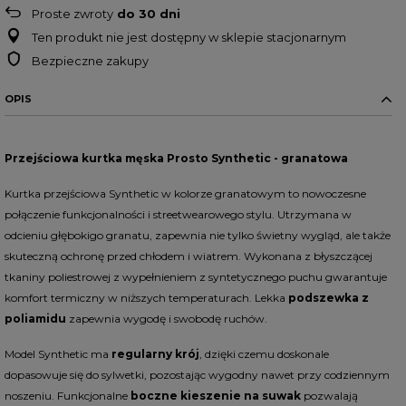
Proste zwroty
do
30
dni
Ten produkt nie jest dostępny w sklepie stacjonarnym
Bezpieczne zakupy
OPIS
Przejściowa kurtka męska Prosto Synthetic - granatowa
Kurtka przejściowa Synthetic w kolorze granatowym to nowoczesne
połączenie funkcjonalności i streetwearowego stylu. Utrzymana w
odcieniu głębokigo granatu, zapewnia nie tylko świetny wygląd, ale także
skuteczną ochronę przed chłodem i wiatrem. Wykonana z błyszczącej
tkaniny poliestrowej z wypełnieniem z syntetycznego puchu gwarantuje
komfort termiczny w niższych temperaturach. Lekka
podszewka z
poliamidu
zapewnia wygodę i swobodę ruchów.
Model Synthetic ma
regularny krój
, dzięki czemu doskonale
dopasowuje się do sylwetki, pozostając wygodny nawet przy codziennym
noszeniu. Funkcjonalne
boczne kieszenie na suwak
pozwalają