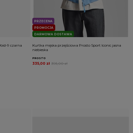
PRZECENA
PROMOCJA
DARMOWA DOSTAWA
oid-9 czarna
Kurtka męska przejściowa Prosto Sport Iconic jasna
K
niebieska
b
PROSTO
P
335,00 zł
395,00 zł
2