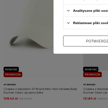
Analityczne pliki coo
Reklamowe pliki coo
POTWIERD
NOWOŚĆ
NOWOŚĆ
PROMOCJA
PROMOCJA
47 BRAND
47 BRAND
Czapka z daszkiem 47 Brand New York Yankees Base
Czapka z daszkie
Runner Clean Up jasno żółta
Runner Clean U
108,40 zł
129,00 zł
121,80 zł
145,00 