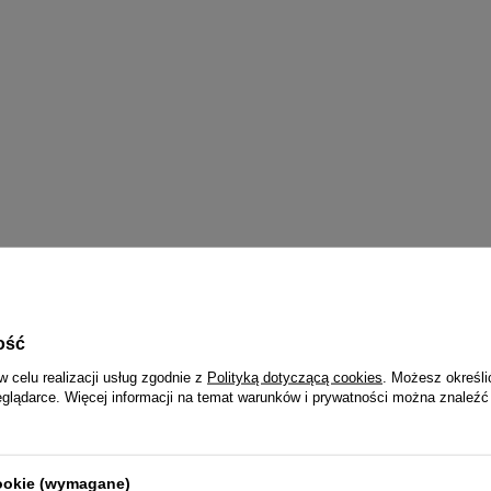
WYBRANE DLA CIEBIE
ość
w celu realizacji usług zgodnie z
Polityką dotyczącą cookies
. Możesz określi
eglądarce. Więcej informacji na temat warunków i prywatności można znaleźć
cookie (wymagane)