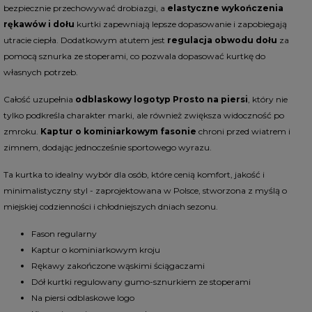
bezpiecznie przechowywać drobiazgi, a
elastyczne wykończenia
rękawów i dołu
kurtki zapewniają lepsze dopasowanie i zapobiegają
utracie ciepła. Dodatkowym atutem jest
regulacja obwodu dołu
za
pomocą sznurka ze stoperami, co pozwala dopasować kurtkę do
własnych potrzeb.
Całość uzupełnia
odblaskowy logotyp Prosto na piersi
, który nie
tylko podkreśla charakter marki, ale również zwiększa widoczność po
zmroku.
Kaptur o kominiarkowym fasonie
chroni przed wiatrem i
zimnem, dodając jednocześnie sportowego wyrazu.
Ta kurtka to idealny wybór dla osób, które cenią komfort, jakość i
minimalistyczny styl - zaprojektowana w Polsce, stworzona z myślą o
miejskiej codzienności i chłodniejszych dniach sezonu.
Fason regularny
Kaptur o kominiarkowym kroju
Rękawy zakończone wąskimi ściągaczami
Dół kurtki regulowany gumo-sznurkiem ze stoperami
Na piersi odblaskowe logo