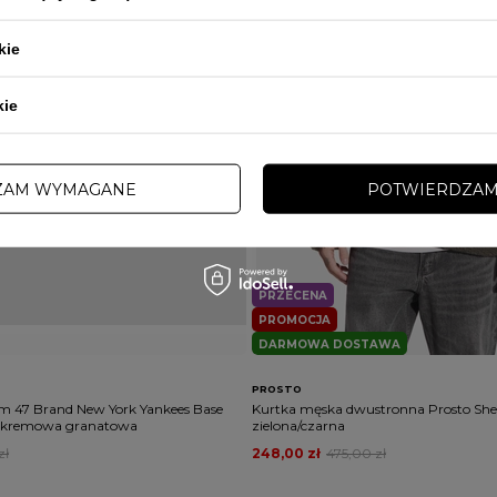
kie
kie
ZAM WYMAGANE
POTWIERDZAM
PRZECENA
PROMOCJA
DARMOWA DOSTAWA
PROSTO
m 47 Brand New York Yankees Base
Kurtka męska dwustronna Prosto She
p kremowa granatowa
zielona/czarna
zł
248,00 zł
475,00 zł