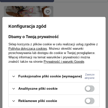
Konfiguracja zgód
Dbamy o Twoją prywatność
Sklep korzysta z plików cookie w celu realizacji usług zgodnie z
Polityką dotyczącą cookies
. Możesz określić warunki
przechowywania lub dostępu do cookie w Twojej przeglądarce.
NASZ BESTSELLER
Więcej informacji na temat warunków i prywatności można
W PROMOCJI
znaleźć także na stronie
Prywatność i warunki Google
.
OLAVOGA
Spodenki jeansowe szorty damskie
Olavoga Cutilies czarne
Zawsze
Funkcjonalne pliki cookie (wymagane)
aktywne
138,00 zł
158,00 zł
Analityczne pliki cookie
Krótkie spodenki damskie jeansowe –
Reklamowe pliki cookie
stylowy wybór na ciepłe dni