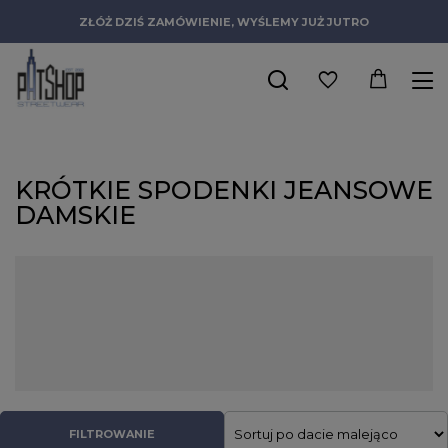
ZŁÓŻ DZIŚ ZAMÓWIENIE, WYŚLEMY JUŻ JUTRO
KRÓTKIE SPODENKI JEANSOWE
DAMSKIE
Podkreślające kobiece kształty, klasyczne spodenki jeansowe
damskie to absolutny must-have w letniej garderobie każdej
kobiety. W naszym sklepie znajdziecie bogaty wybór
jeansowych szortów, które łączą klasyczny denim z
nowoczesnym designem. Wysoka jakość ich wykonania i
dbałość o detale sprawiają, że są to produkty idealne na każdą
okazję.
FILTROWANIE