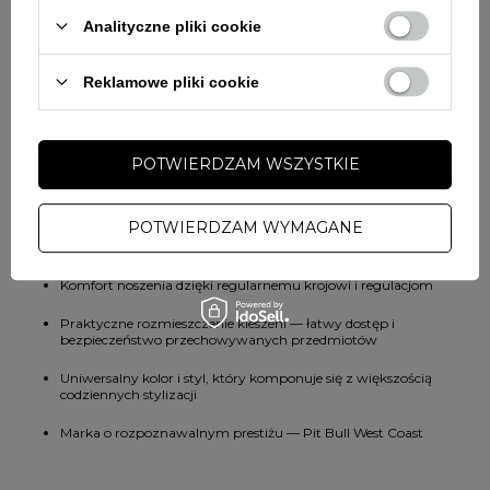
Analityczne pliki cookie
Ściągacze i żebrowane mankiety: elastyczne ściągacze na
rękawach i u dołu kurtki dla lepszego dopasowania i
zatrzymania ciepła
Reklamowe pliki cookie
Wentylacja: dwa odpowietrzniki w okolicy pach dla lepszej
cyrkulacji powietrza
POTWIERDZAM WSZYSTKIE
✅ Zalety, które decydują o wyborze
POTWIERDZAM WYMAGANE
Skuteczna ochrona przed zimnem, wiatrem i lekkim deszczem
Komfort noszenia dzięki regularnemu krojowi i regulacjom
Praktyczne rozmieszczenie kieszeni — łatwy dostęp i
bezpieczeństwo przechowywanych przedmiotów
Uniwersalny kolor i styl, który komponuje się z większością
codziennych stylizacji
Marka o rozpoznawalnym prestiżu — Pit Bull West Coast