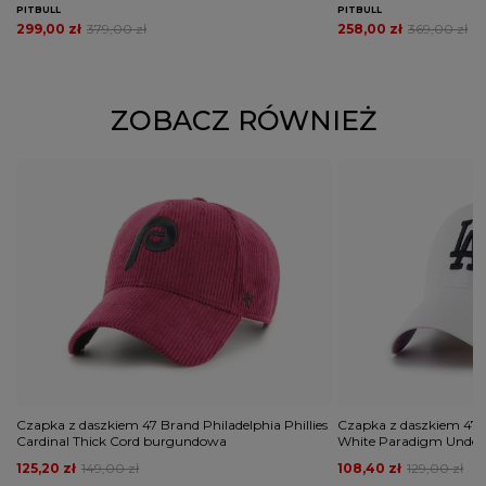
PITBULL
PITBULL
299,00 zł
379,00 zł
258,00 zł
369,00 zł
ZOBACZ RÓWNIEŻ
Czapka z daszkiem 47 Brand Philadelphia Phillies
Czapka z daszkiem 47 
Cardinal Thick Cord burgundowa
White Paradigm Under 
125,20 zł
149,00 zł
108,40 zł
129,00 zł