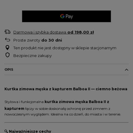
Darmowa i szybka dostawa
od
198,00 zł
Proste zwroty
do
30
dni
Ten produkt nie jest dostępny w sklepie stacjonarnym
Bezpieczne zakupy
OPIS
Kurtka zimowa męska z kapturem
Balboa II
— ciemno beżowa
Stylowa i funkcjonalna
kurtka zimowa męska Balboa II z
kapturem
łączy w sobie doskonałą ochronę przed zimnem z
nowoczesnym wyglądem. Idealna na co dzień, do miasta i w terenie.
🔍 Najważniejsze cechy