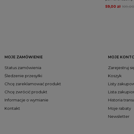
59,00 zł
109,00
MOJE ZAMÓWIENIE
MOJE KONT
Status zamówienia
Zarejestruj si
Śledzenie przesyłki
Koszyk
Chcę zareklamować produkt
Listy zakupo
Chcę zwrócić produkt
Lista zakupi
Informacje o wymianie
Historia trans
Kontakt
Moje rabaty
Newsletter