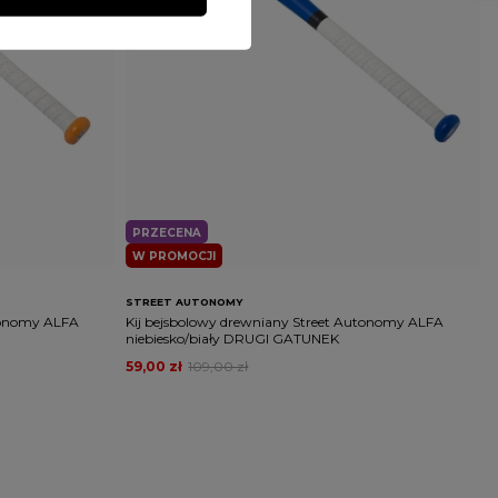
PRZECENA
W PROMOCJI
STREET AUTONOMY
utonomy ALFA
Kij bejsbolowy drewniany Street Autonomy ALFA
niebiesko/biały DRUGI GATUNEK
59,00 zł
109,00 zł