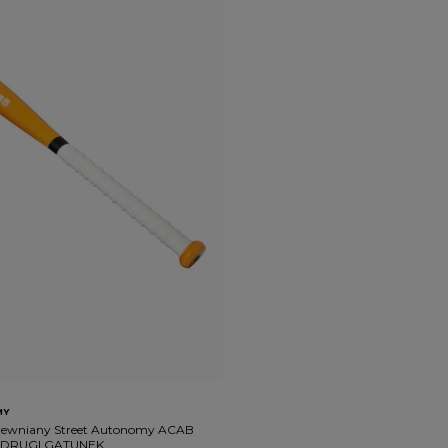
MY
 drewniany Street Autonomy ACAB
 DRUGI GATUNEK