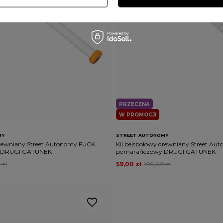
PRZECENA
W PROMOCJI
MY
STREET AUTONOMY
drewniany Street Autonomy FUCK
Kij bejsbolowy drewniany Street A
 DRUGI GATUNEK
pomarańczowy DRUGI GATUNEK
 zł
59,00 zł
109,00 zł