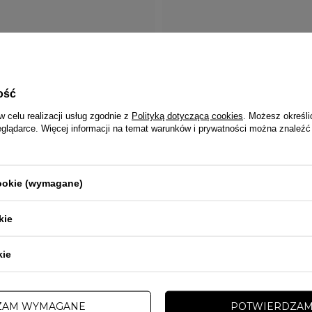
PRZECENA
W PROMOCJI
ość
MY
STREET AUTONOMY
drewniany Street Autonomy WRITE
Kij bejsbolowy drewniany Street A
y DRUGI GATUNEK
LOGO niebiesko/czarny DRUGI GA
w celu realizacji usług zgodnie z
Polityką dotyczącą cookies
. Możesz określi
eglądarce. Więcej informacji na temat warunków i prywatności można znaleźć
 zł
59,00 zł
109,00 zł
cookie (wymagane)
kie
kie
ZAM WYMAGANE
POTWIERDZAM