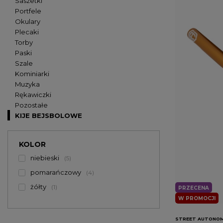
Saszetki
Portfele
Okulary
Plecaki
Torby
Paski
Szale
Kominiarki
Muzyka
Rękawiczki
Pozostałe
KIJE BEJSBOLOWE
KOLOR
niebieski
5
pomarańczowy
4
żółty
1
PRZECENA
W PROMOCJI
STREET AUTONO