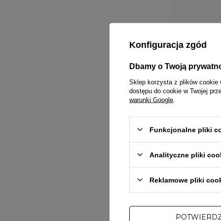
PRZECENA
Konfiguracja zgód
W PROMOCJI
Dbamy o Twoją prywatn
STREET AUTONO
Kij bejsbolowy 
niebiesko/biał
Sklep korzysta z plików cookie 
dostępu do cookie w Twojej prz
59,00 zł
109,00
warunki Google
.
Funkcjonalne pliki 
Analityczne pliki coo
Reklamowe pliki coo
POTWIERD