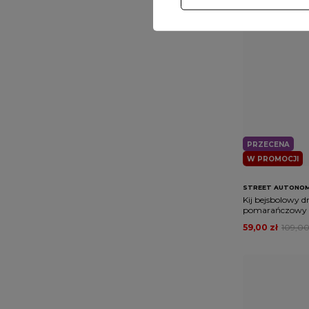
PRZECENA
W PROMOCJI
STREET AUTONO
Kij bejsbolowy 
pomarańczowy
59,00 zł
109,00