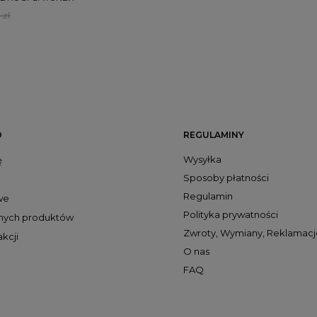
 zł
O
REGULAMINY
Wysyłka
ę
Sposoby płatności
Regulamin
we
Polityka prywatności
onych produktów
Zwroty, Wymiany, Reklamacj
akcji
O nas
FAQ