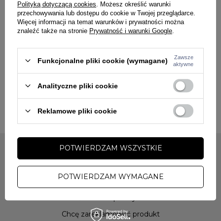
Polityką dotyczącą cookies
. Możesz określić warunki
przechowywania lub dostępu do cookie w Twojej przeglądarce.
Więcej informacji na temat warunków i prywatności można
znaleźć także na stronie
Prywatność i warunki Google
.
Zawsze
Funkcjonalne pliki cookie (wymagane)
aktywne
Zamawiając kilka produktów w naszym sklepie za przesyłkę
Analityczne pliki cookie
płacisz tylko raz.
Reklamowe pliki cookie
POTWIERDZAM WSZYSTKIE
MOJE ZAMÓWIENIE
POTWIERDZAM WYMAGANE
Status zamówienia
Śledzenie przesyłki
Chcę zareklamować produkt