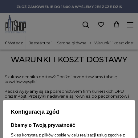
ZŁÓŻ ZAMÓWIENIE DO 13:00 A WYŚLEMY JESZCZE DZIŚ
Wstecz
Jesteś tutaj:
Strona główna
Warunki i koszt dosta
WARUNKI I KOSZT DOSTAWY
Szukasz cennika dostaw? Poniżej przedstawiamy tabelę
kosztów wysyłki.
Paczki wysyłamy są za pośrednictwem firm kurierskich DPD
oraz InPost. Przesyłki nadawane są również do paczkomatów i
automatów.
Konfiguracja zgód
Dbamy o Twoją prywatność
Sklep korzysta z plików cookie w celu realizacji usług zgodnie z