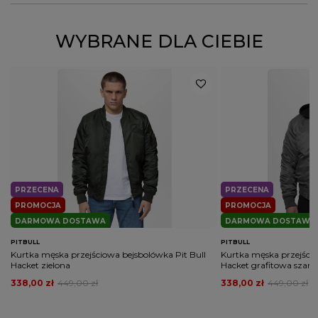
Kod
S
5903592266852
M
5903592266869
producenta
L
5903592266876
XL
5903592266883
ZADAJ PYTANIE
WYBRANE DLA CIEBIE
Kolor
granatowy
PŁEĆ
MĘŻCZYZNA
Potwierdź obecność oznaczeń lub etykiet
nie
wymaganych przepisami
PRZECENA
PRZECENA
PROMOCJA
PROMOCJA
DARMOWA DOSTAWA
DARMOWA DOSTAWA
PITBULL
PITBULL
Kurtka męska przejściowa bejsbolówka Pit Bull
Kurtka męska przejścio
Hacket zielona
Hacket grafitowa szara
338,00 zł
449,00 zł
338,00 zł
449,00 zł