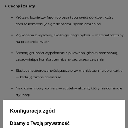
✦ Cechy i zalety
Krótszy, luźniejszy fason do pasa typu
flyers bomber
, który
dobrze komponuje się z dżinsami i spodniami chino
Wykonana z wysokiej jakości grubego nylonu – materiał odporny
na przetarcia i wiatr
Średniej grubości wypełnienie z pikowaną, gładką podszewką,
zapewniające komfort termiczny bez przegrzewania
Elastyczne żebrowane ściągacze przy mankietach i u dołu kurtki
— blokują zimne powietrze
Niski dzianinowy kołnierz — subtelny akcent, który nie dominuje
stylizacji
Dwie kieszenie boczne zapinane na klapy z zatrzaskami —
Konfiguracja zgód
praktyczne i bezpieczne miejsce na drobiazgi
Dbamy o Twoją prywatność
Kieszeń na lewym rękawie z zamkiem oraz kieszeń wewnętrzna