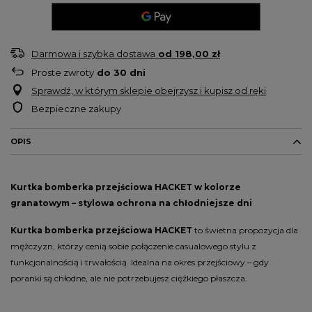
Darmowa i szybka dostawa
od
198,00 zł
Proste zwroty
do
30
dni
Sprawdź, w którym sklepie obejrzysz i kupisz od ręki
Bezpieczne zakupy
OPIS
Kurtka bomberka przejściowa HACKET w kolorze
granatowym – stylowa ochrona na chłodniejsze dni
Kurtka bomberka przejściowa HACKET
to świetna propozycja dla
mężczyzn, którzy cenią sobie połączenie casualowego stylu z
funkcjonalnością i trwałością. Idealna na okres przejściowy – gdy
poranki są chłodne, ale nie potrzebujesz ciężkiego płaszcza.