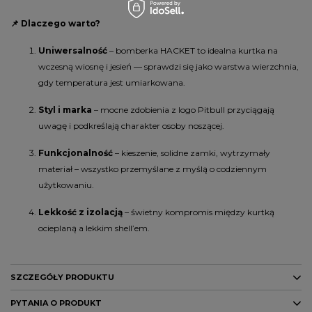
📌 Dlaczego warto?
Uniwersalność
– bomberka HACKET to idealna kurtka na
wczesną wiosnę i jesień — sprawdzi się jako warstwa wierzchnia,
gdy temperatura jest umiarkowana.
Styl i marka
– mocne zdobienia z logo Pitbull przyciągają
uwagę i podkreślają charakter osoby noszącej.
Funkcjonalność
– kieszenie, solidne zamki, wytrzymały
materiał – wszystko przemyślane z myślą o codziennym
użytkowaniu.
Lekkość z izolacją
– świetny kompromis między kurtką
ocieplaną a lekkim shell’em.
SZCZEGÓŁY PRODUKTU
PYTANIA O PRODUKT
Marka
PITBULL