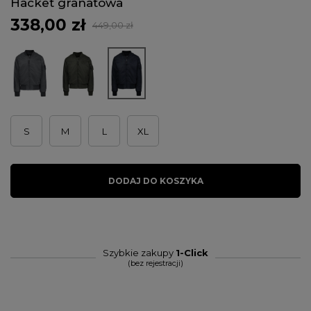
Hacket granatowa
338,00 zł
449,00 zł
S
M
L
XL
DODAJ DO KOSZYKA
Szybkie zakupy
1-Click
(bez rejestracji)