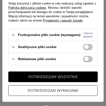
— dodatki zwiększające funkcjonalność
Sklep korzysta z plików cookie w celu realizacji usług zgodnie z
Polityką dotyczącą cookies
. Możesz określić warunki
Grube metalowe zamki z dużymi skórzanymi zawieszkami —
przechowywania lub dostępu do cookie w Twojej przeglądarce.
Więcej informacji na temat warunków i prywatności można
łatwe do chwytu nawet w rękawiczkach
znaleźć także na stronie
Prywatność i warunki Google
.
Charakterystyczne oznaczenia: duży wyszywany
napis
PITBULL San Diego
na plecach oraz mniejszy na piersi —
Zawsze
Funkcjonalne pliki cookie (wymagane)
mocny branding
aktywne
Analityczne pliki cookie
📏 Skład i rozmiary
Reklamowe pliki cookie
Materiał zewnętrzny:
100% nylon
Podszewka:
100% nylon
POTWIERDZAM WSZYSTKIE
Wypełnienie:
100% poliester
Model ma 188 cm wzrostu i nosi rozmiar
L
POTWIERDZAM WYMAGANE