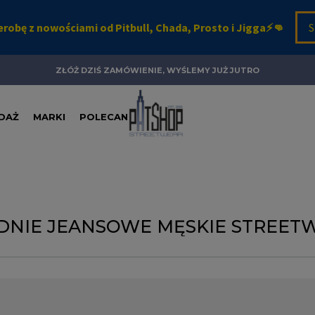
ZŁÓŻ DZIŚ ZAMÓWIENIE, WYŚLEMY JUŻ JUTRO
DAŻ
MARKI
POLECANE
DNIE JEANSOWE MĘSKIE STREET
cy! Nie boimy się stwierdzenia, że jeansy to najlepsze, co dała n
łe – zniosą każdą akrobację na desce czy BMX, sprawdzą się na co d