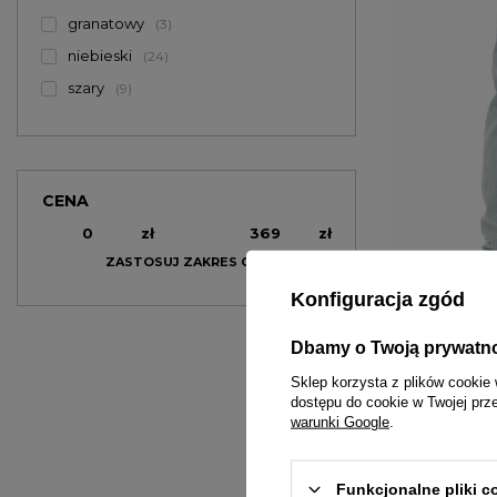
granatowy
3
niebieski
24
szary
9
CENA
zł
zł
ZASTOSUJ ZAKRES CEN
Konfiguracja zgód
PRZECENA
Dbamy o Twoją prywatn
W PROMOCJI
DARMOWA DO
Sklep korzysta z plików cookie 
dostępu do cookie w Twojej prz
MASS
warunki Google
.
Spodnie męskie 
198,00 zł
249,0
Funkcjonalne pliki 