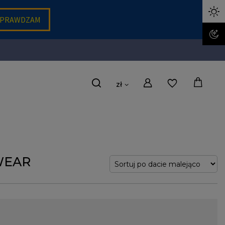
zł
WEAR
am współczesna moda. Te męskie spodnie są nie tylko wygodne, ale
zień, będą pasować do koszuli, a nawet marynarki. Innymi słowy to