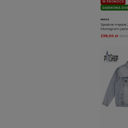
W PROMOCJI
DARMOWA DO
MASS
Spodnie męskie 
Monogram jasno 
238,00 zł
299,