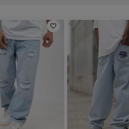
 W sklepie Patshop znajdziesz szeroki wybór fasonów i rozmiarów.