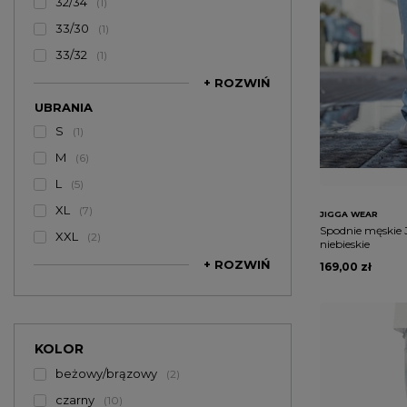
32/34
1
33/30
1
33/32
1
+ ROZWIŃ
UBRANIA
S
1
M
6
L
5
XL
7
JIGGA WEAR
Spodnie męskie 
XXL
2
niebieskie
+ ROZWIŃ
169,00 zł
KOLOR
beżowy/brązowy
2
czarny
10