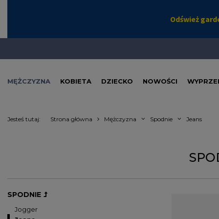
MĘŻCZYZNA
KOBIETA
DZIECKO
NOWOŚCI
WYPRZE
Jesteś tutaj:
Strona główna
Mężczyzna
Spodnie
Jeans
SPO
SPODNIE
Noszą je wszys
Jogger
także wytrzyma