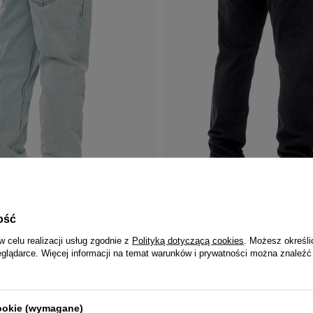
PRZECENA
ość
W PROMOCJI
STAWA
DARMOWA DOSTAWA
w celu realizacji usług zgodnie z
Polityką dotyczącą cookies
. Możesz określi
eglądarce. Więcej informacji na temat warunków i prywatności można znaleźć
MASS
Jeans Mass Denim Box jasno niebieskie
Spodnie męskie Jeans Mass Denim Sig
sprany czarny
0 zł
198,00 zł
249,00 zł
cookie (wymagane)