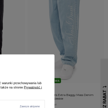
PRZECENA
W PROMOCJI
DARMOWA DOSTAWA
ć warunki przechowywania lub
 także na stronie
Prywatność i
MASS
nature 2.0 '25
Spodnie męskie Jeans Extra Baggy Mass Denim
Authentic jasno niebieskie
234,00 zł
279,00 zł
Zawsze aktywne