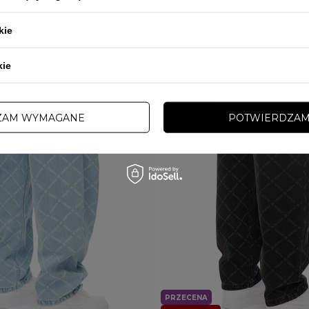
kie
kie
ZAM WYMAGANE
POTWIERDZAM
PRZECENA