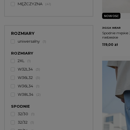
MĘŻCZYZNA
41
NOWOŚĆ
JIGGA WEAR
ROZMIARY
Spodnie męskie
niebieskie
uniwersalny
1
119,00 zł
ROZMIARY
2XL
1
W32L34
3
W36L32
3
W36L34
1
W38L34
2
SPODNIE
32/30
1
32/32
1