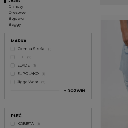
Jeans
ciuch idealny.
Chinosy
Dresowe
Bojówki
Baggy
MARKA
Ciemna Strefa
1
DIIL
2
ELADE
1
EL POLAKO
1
Jigga Wear
7
+ ROZWIŃ
PŁEĆ
KOBIETA
1