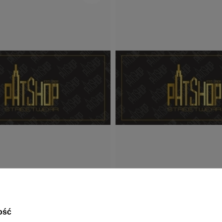
ość
PATSHOP