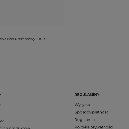
owa Bon Prezentowy 100 zł
O
REGULAMINY
Wysyłka
ę
Sposoby płatności
Regulamin
we
Polityka prywatności
onych produktów