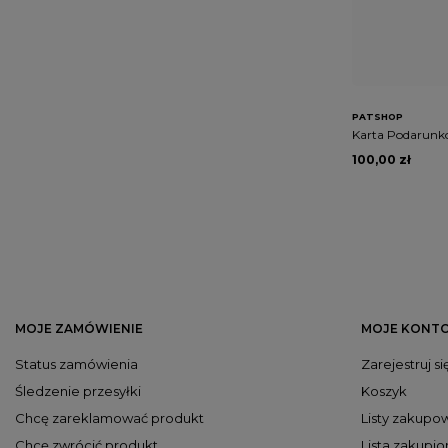
PATSHOP
Karta Podarunk
100,00 zł
MOJE ZAMÓWIENIE
MOJE KONT
Status zamówienia
Zarejestruj si
Śledzenie przesyłki
Koszyk
Chcę zareklamować produkt
Listy zakupo
Chcę zwrócić produkt
Lista zakupi