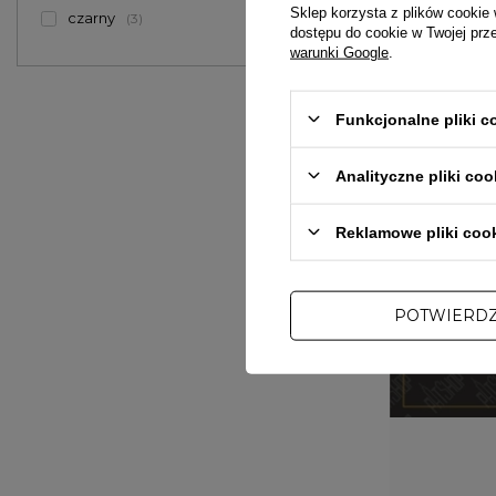
Karta Podarunk
Sklep korzysta z plików cookie 
czarny
3
dostępu do cookie w Twojej prz
900,00 zł
warunki Google
.
Funkcjonalne pliki 
Analityczne pliki coo
Reklamowe pliki coo
POTWIERD