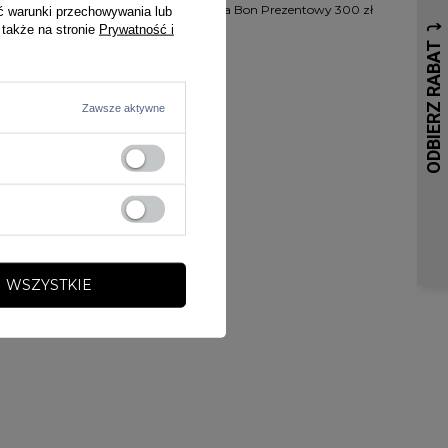
 500 zł
Karta Podarunkowa Bon Prezentowy 300 zł
ć warunki przechowywania lub
 także na stronie
Prywatność i
300,00 zł
Zawsze aktywne
 WSZYSTKIE