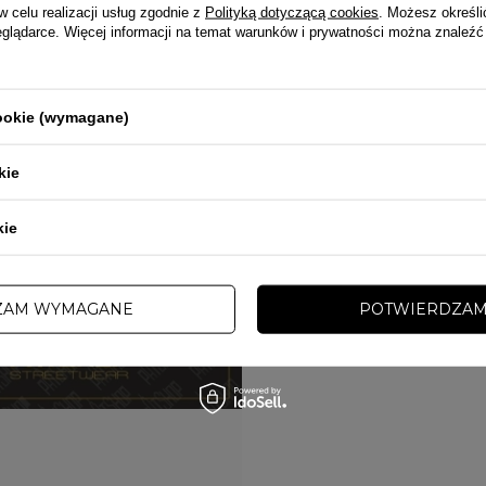
owa Bon Prezentowy 900 zł
Karta Podarunkowa Bon Prezentowy
w celu realizacji usług zgodnie z
Polityką dotyczącą cookies
. Możesz określi
eglądarce. Więcej informacji na temat warunków i prywatności można znaleźć
500,00 zł
cookie (wymagane)
kie
kie
ZAM WYMAGANE
POTWIERDZAM