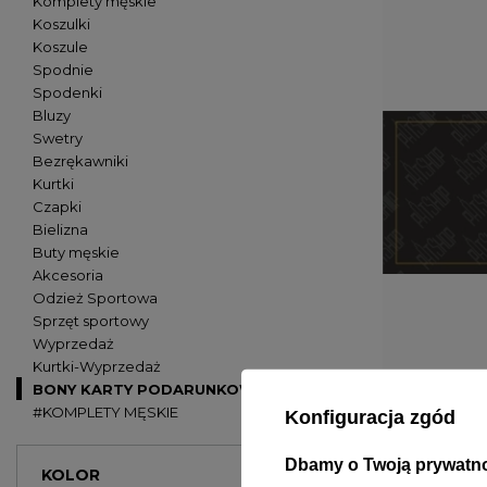
Komplety męskie
Koszulki
Koszule
Spodnie
Spodenki
Bluzy
Swetry
Bezrękawniki
Kurtki
Czapki
Bielizna
Buty męskie
Akcesoria
Odzież Sportowa
Sprzęt sportowy
Wyprzedaż
Kurtki-Wyprzedaż
BONY KARTY PODARUNKOWE
#KOMPLETY MĘSKIE
Konfiguracja zgód
Dbamy o Twoją prywatn
KOLOR
PATSHOP