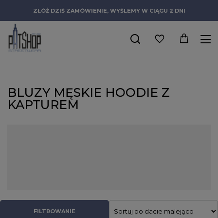
ZŁÓŻ DZIŚ ZAMÓWIENIE, WYŚLEMY W CIĄGU 2 DNI
BLUZY MĘSKIE HOODIE Z
KAPTUREM
Czy istnieje bardziej klasyczny element mody ulicznej niż
ikoniczne bluzy z kapturem? To kwintesencja połączenia
praktyczności, wygody noszenia i ciekawego designu. To
właśnie dzięki temu streetwear hoodie cieszy się ogromną
popularnością niezmiennie już od kilkudziesięciu lat. I nic nie
zapowiada, by miało się to zmienić.
FILTROWANIE