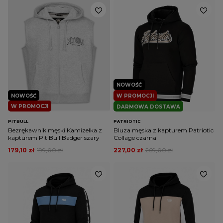
NOWOŚĆ
NOWOŚĆ
W PROMOCJI
W PROMOCJI
DARMOWA DOSTAWA
PITBULL
PATRIOTIC
Bezrękawnik męski Kamizelka z
Bluza męska z kapturem Patriotic
kapturem Pit Bull Badger szary
Collage czarna
179,10 zł
199,00 zł
227,00 zł
269,00 zł