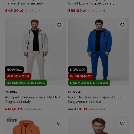
Harvard jasno niebieski
Small Logo Nugget czarny
449,00 zł
550,00 zł
398,00 zł
428,00 zł
NOWOŚĆ
NOWOŚĆ
W PROMOCJI
W PROMOCJI
DARMOWA DOSTAWA
DARMOWA DOSTAWA
PITBULL
PITBULL
Komplet dresowy męski Pit Bull
Komplet dresowy męski Pit Bull
Dogwood biały
Dogwood niebieski
448,00 zł
528,00 zł
448,00 zł
528,00 zł