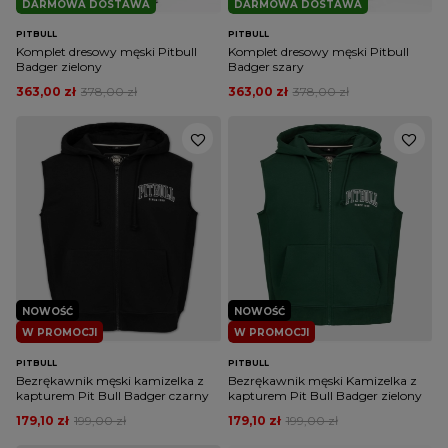
DARMOWA DOSTAWA
DARMOWA DOSTAWA
PITBULL
PITBULL
Komplet dresowy męski Pitbull
Komplet dresowy męski Pitbull
Badger zielony
Badger szary
363,00 zł
378,00 zł
363,00 zł
378,00 zł
NOWOŚĆ
NOWOŚĆ
W PROMOCJI
W PROMOCJI
PITBULL
PITBULL
Bezrękawnik męski kamizelka z
Bezrękawnik męski Kamizelka z
kapturem Pit Bull Badger czarny
kapturem Pit Bull Badger zielony
179,10 zł
199,00 zł
179,10 zł
199,00 zł