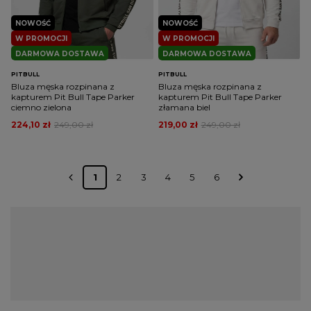
NOWOŚĆ
NOWOŚĆ
W PROMOCJI
W PROMOCJI
DARMOWA DOSTAWA
DARMOWA DOSTAWA
PITBULL
PITBULL
Bluza męska rozpinana z
Bluza męska rozpinana z
kapturem Pit Bull Tape Parker
kapturem Pit Bull Tape Parker
ciemno zielona
złamana biel
224,10 zł
249,00 zł
219,00 zł
249,00 zł
1
2
3
4
5
6
Bluzy męskie hoodie z kapturem
znanych marek
Bluzy męskie z kapturem to ubrania całoroczne o bardzo
uniwersalnym zastosowaniu. Idealnie sprawdzają się w
kapryśnych polskich warunkach pogodowych i w okresach
przejściowych mogą z powodzeniem zastąpić lekkie kurtki,