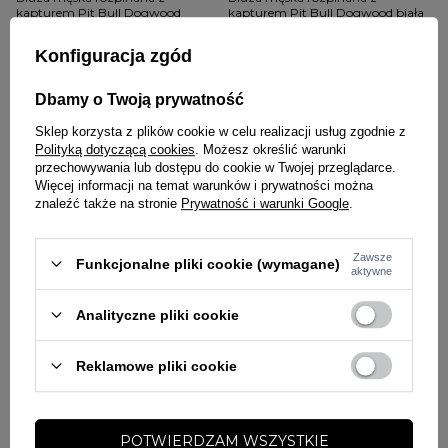
kapturem Pit Bull Dogwood
kapturem Pit Bull Dogwood biała
niebieska
249,00 zł
289,00 zł
249,00 zł
289,00 zł
Konfiguracja zgód
Dbamy o Twoją prywatność
Sklep korzysta z plików cookie w celu realizacji usług zgodnie z
Polityką dotyczącą cookies
. Możesz określić warunki
przechowywania lub dostępu do cookie w Twojej przeglądarce.
Więcej informacji na temat warunków i prywatności można
znaleźć także na stronie
Prywatność i warunki Google
.
NOWOŚĆ
Zawsze
Funkcjonalne pliki cookie (wymagane)
aktywne
W PROMOCJI
DARMOWA DOSTAWA
Analityczne pliki cookie
PITBULL
JIGGA WEAR
Bluza męska rozpinana z
Komplet dresowy męski Jigga
kapturem Pit Bull Dogwood fluo
Wear Small Written Tag czarny
Reklamowe pliki cookie
pomarańczowa
299,00 zł
249,00 zł
289,00 zł
POTWIERDZAM WSZYSTKIE