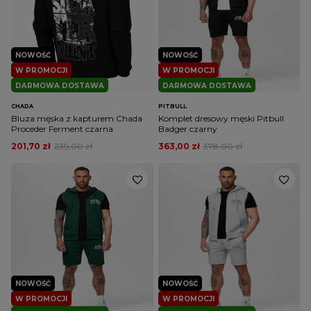
NOWOŚĆ
NOWOŚĆ
W PROMOCJI
W PROMOCJI
DARMOWA DOSTAWA
DARMOWA DOSTAWA
CHADA
PITBULL
Bluza męska z kapturem Chada
Komplet dresowy męski Pitbull
Proceder Ferment czarna
Badger czarny
201,70 zł
239,00 zł
363,00 zł
378,00 zł
NOWOŚĆ
NOWOŚĆ
W PROMOCJI
W PROMOCJI