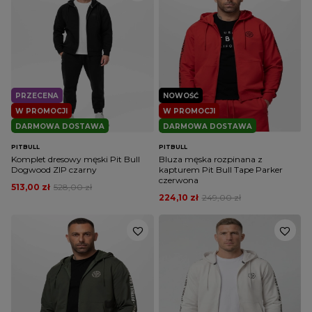
PRZECENA
NOWOŚĆ
W PROMOCJI
W PROMOCJI
DARMOWA DOSTAWA
DARMOWA DOSTAWA
PITBULL
PITBULL
Komplet dresowy męski Pit Bull
Bluza męska rozpinana z
Dogwood ZIP czarny
kapturem Pit Bull Tape Parker
czerwona
513,00 zł
528,00 zł
224,10 zł
249,00 zł