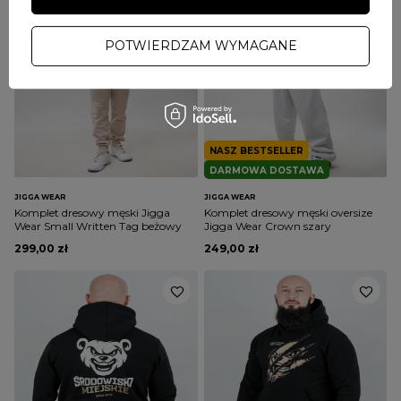
POTWIERDZAM WYMAGANE
NASZ BESTSELLER
DARMOWA DOSTAWA
JIGGA WEAR
JIGGA WEAR
Komplet dresowy męski Jigga
Komplet dresowy męski oversize
Wear Small Written Tag beżowy
Jigga Wear Crown szary
299,00 zł
249,00 zł