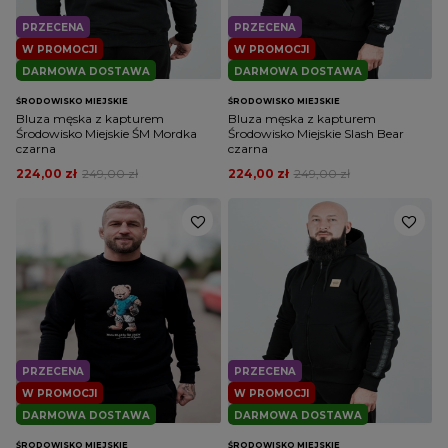
PRZECENA
PRZECENA
W PROMOCJI
W PROMOCJI
DARMOWA DOSTAWA
DARMOWA DOSTAWA
ŚRODOWISKO MIEJSKIE
ŚRODOWISKO MIEJSKIE
Bluza męska z kapturem
Bluza męska z kapturem
Środowisko Miejskie ŚM Mordka
Środowisko Miejskie Slash Bear
czarna
czarna
224,00 zł
249,00 zł
224,00 zł
249,00 zł
PRZECENA
PRZECENA
W PROMOCJI
W PROMOCJI
DARMOWA DOSTAWA
DARMOWA DOSTAWA
ŚRODOWISKO MIEJSKIE
ŚRODOWISKO MIEJSKIE