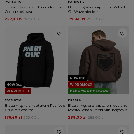
PATRIOTIC
PATRIOTIC
Bluza męska z kapturem Patriotic
Bluza męska z kapturem Patriotic
Collage beżowa
Cls Wave niebieska
227,00 zł
269,00 zł
176,40 zł
209,00 zł
NOWOŚĆ
NOWOŚĆ
W PROMOCJI
W PROMOCJI
DARMOWA DOSTAWA
PATRIOTIC
PROSTO
Bluza męska z kapturem Patriotic
Bluza męska z kapturem oversize
Cls Wave czarna
Prosto Splash Shield Mini brązowa
176,40 zł
209,00 zł
238,00 zł
285,00 zł