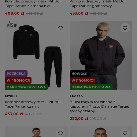
Komplet dresowy męski Pit Bull
Komplet dresowy męski Pit Bull
Tape Parker złamana biel
Tape Parker granatowy
408,00 zł
468,00 zł
453,00 zł
468,00 zł
PRZECENA
NOWOŚĆ
W PROMOCJI
W PROMOCJI
DARMOWA DOSTAWA
DARMOWA DOSTAWA
PITBULL
PROSTO
Komplet dresowy męski Pit Bull
Bluza męska rozpinana z
Tape Parker czarny
kapturem Prosto Damage Target
sprany czarny
453,00 zł
468,00 zł
222,00 zł
295,00 zł