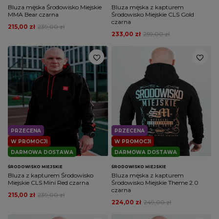
Bluza męska Środowisko Miejskie
Bluza męska z kapturem
MMA Bear czarna
Środowisko Miejskie CLS Gold
czarna
215,00 zł
239,00 zł
233,00 zł
259,00 zł
PRZECENA
PRZECENA
W PROMOCJI
W PROMOCJI
DARMOWA DOSTAWA
DARMOWA DOSTAWA
ŚRODOWISKO MIEJSKIE
ŚRODOWISKO MIEJSKIE
Bluza z kapturem Środowisko
Bluza męska z kapturem
Miejskie CLS Mini Red czarna
Środowisko Miejskie Theme 2.0
czarna
215,00 zł
239,00 zł
224,00 zł
249,00 zł