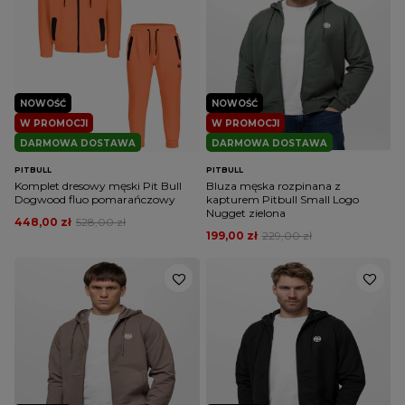
NOWOŚĆ
NOWOŚĆ
W PROMOCJI
W PROMOCJI
DARMOWA DOSTAWA
DARMOWA DOSTAWA
PITBULL
PITBULL
Komplet dresowy męski Pit Bull
Bluza męska rozpinana z
Dogwood fluo pomarańczowy
kapturem Pitbull Small Logo
Nugget zielona
448,00 zł
528,00 zł
199,00 zł
229,00 zł