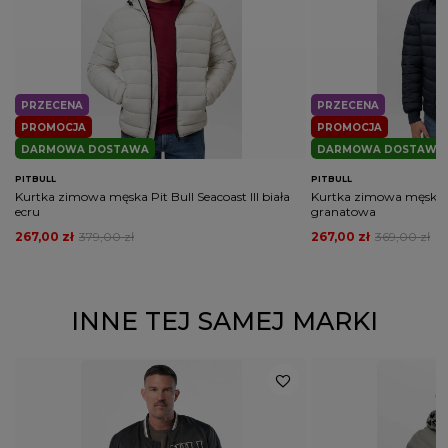
wymaganych przepisami
PRZECENA
PRZECENA
PROMOCJA
PROMOCJA
DARMOWA DOSTAWA
DARMOWA DOSTAWA
PITBULL
PITBULL
Kurtka zimowa męska Pit Bull Seacoast III biała
Kurtka zimowa męska Pi
ecru
granatowa
267,00 zł
379,00 zł
267,00 zł
369,00 zł
INNE TEJ SAMEJ MARKI