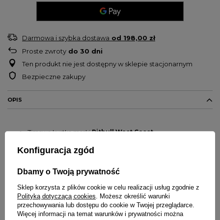
Darmowa i szybka dostawa
od
198,00 zł
Proste zwroty
do
30
dni
Ten produkt nie jest dostępny w sklepie stacjonarnym
Bezpieczne zakupy
OPIS
Zimowa kurtka marki
Pitbull West Coast
Model
Fisk
Konfiguracja zgód
Klasyczny model z kapturem
Krój regularny do bioder
Dbamy o Twoją prywatność
Na całej powierzchni materiału zgrzewane pikowanie
Sklep korzysta z plików cookie w celu realizacji usług zgodnie z
Kurtka posiada zintegrowany kaptur z ociepleniem
Polityką dotyczącą cookies
. Możesz określić warunki
Całość podszyta poliestrową podszewką
przechowywania lub dostępu do cookie w Twojej przeglądarce.
Wysoka stójka chroniąca szyje przed wiatrem i zimnem
Więcej informacji na temat warunków i prywatności można