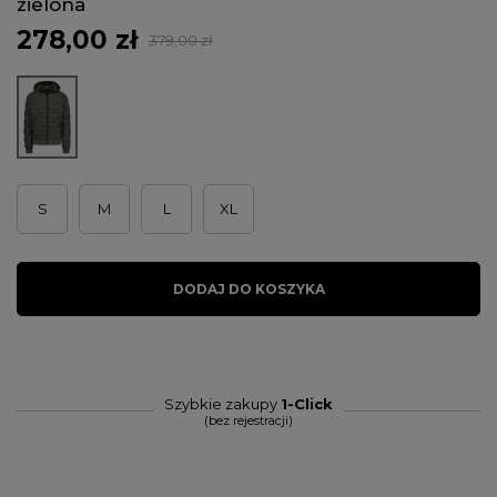
zielona
278,00 zł
379,00 zł
S
M
L
XL
DODAJ DO KOSZYKA
Szybkie zakupy
1-Click
(bez rejestracji)