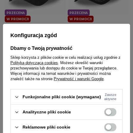
PRZECENA
PRZECENA
W PROMOCJI
W PROMOCJI
CAPSLAB
CAPSLAB
Czapka z daszkiem Capslab
Czapka z daszkiem Capslab
Konfiguracja zgód
Dragon Ball Z Buu czarna
Snoppy Peanuts biało/czarna
125,20 zł
149,00 zł
125,20 zł
149,00 zł
Dbamy o Twoją prywatność
Sklep korzysta z plików cookie w celu realizacji usług zgodnie z
Polityką dotyczącą cookies
. Możesz określić warunki
przechowywania lub dostępu do cookie w Twojej przeglądarce.
Więcej informacji na temat warunków i prywatności można
znaleźć także na stronie
Prywatność i warunki Google
.
Zawsze
Funkcjonalne pliki cookie (wymagane)
aktywne
PRZECENA
PRZECENA
Analityczne pliki cookie
W PROMOCJI
W PROMOCJI
CAPSLAB
CAPSLAB
Reklamowe pliki cookie
Czapka z daszkiem Capslab
Czapka zimowa Capslab Looney