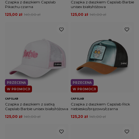
Czapka z daszkiem Capslab
Czapka z daszkiem Capslab Barbie
Pikachu czarna
unisex biało/różowa
125,00 zł
149,00 zł
125,00 zł
149,00 zł
PRZECENA
PRZECENA
W PROMOCJI
W PROMOCJI
CAPSLAB
CAPSLAB
Czapka z daszkiem z siatką
Czapka z daszkiem Capslab Rick
Capslab Barbie unisex biało/różowa
niebiesko/brązowo/czarna
125,00 zł
149,00 zł
125,20 zł
149,00 zł