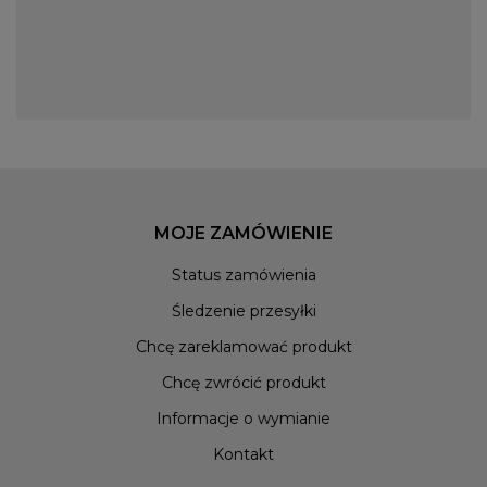
naszego sklepu, są szczególnie idealne na lato, chronią one
bowiem oczy przed rażącymi promieniami słońca. Co więcej,
proponujemy je w wyjątkowo atrakcyjnych cenach! Czapki z
daszkiem Capslab wykonano jedynie z wysokiej klasy
materiałów, nie dość, że wygodnych, to jeszcze pozwalających
skórze głowy na swobodne oddychanie. Ponadto po prostu
wyglądają stylowo, świetnie sprawdzą się więc jako dodatek
niemalże każdej streetwearowej stylizacji. Dlatego nie zwlekaj
dłużej z zakupem i już teraz uzupełnij swoją garderobę o to
MOJE ZAMÓWIENIE
wyjątkowe i oryginalne akcesorium.
Capslab - moda ulicy inspirowana
Status zamówienia
popkulturą
Śledzenie przesyłki
Z nami będziesz prezentować się już zawsze modnie i stylowo.
Chcę zareklamować produkt
Poznaj całość asortymentu naszego sklepu. Modne kolekcje
Chcę zwrócić produkt
marki Capslab już na stałe wpisały się w modę ulicy i są
doskonałym sposobem na podkreślenie oryginalnego outfitu,
Informacje o wymianie
swoich pasji – czasem jeszcze z lat dziecięcych, a także
Kontakt
wyróżnienie się z tłumu. Nie da się również ukryć, że zjawiskowe