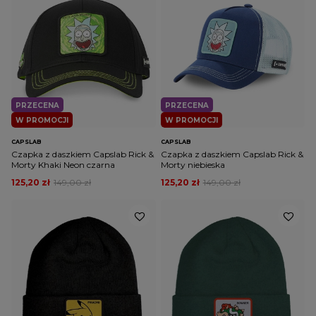
PRZECENA
PRZECENA
W PROMOCJI
W PROMOCJI
CAPSLAB
CAPSLAB
Czapka z daszkiem Capslab Rick &
Czapka z daszkiem Capslab Rick &
Morty Khaki Neon czarna
Morty niebieska
125,20 zł
149,00 zł
125,20 zł
149,00 zł