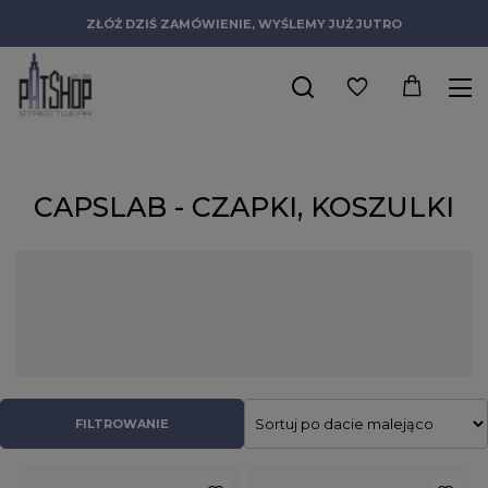
ZŁÓŻ DZIŚ ZAMÓWIENIE, WYŚLEMY JUŻ JUTRO
CAPSLAB - CZAPKI, KOSZULKI
Masz ulubione postacie z komiksów lub najlepszych filmowych
produkcji, które szczególnie uwielbiasz? W takim razie czapki
Capslab z ich wizerunkami będą dla Ciebie idealne!
Proponujemy bowiem szeroki wybór dodatków do stylówek
streetwear, dzięki którym możesz pokazać swoje “ja”.
FILTROWANIE