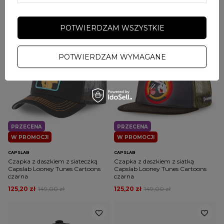
Pikachu biało/czarna
Tunes Daffy czarna
125,20 zł
149,00 zł
109,00 zł
139,00 zł
POTWIERDZAM WSZYSTKIE
POTWIERDZAM WYMAGANE
PRZECENA
PRZECENA
W PROMOCJI
W PROMOCJI
CAPSLAB
CAPSLAB
Czapka z daszkiem z siateczką
Czapka z daszkiem z siatką
Capslab Looney Tunes Cartoons
Capslab Looney Tunes Cartoons
czarna
czarna
125,20 zł
149,00 zł
125,20 zł
149,00 zł