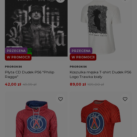
PRZECENA
PRZECENA
W PROMOCJI
W PROMOCJI
PROROK 56
PROROK 56
Płyta CD Dudek P56 "Philip
Koszulka męska T-shirt Dudek P56
Ragga"
Logo Trawka biały
42,00 zł
49,99 zł
89,00 zł
109,00 zł