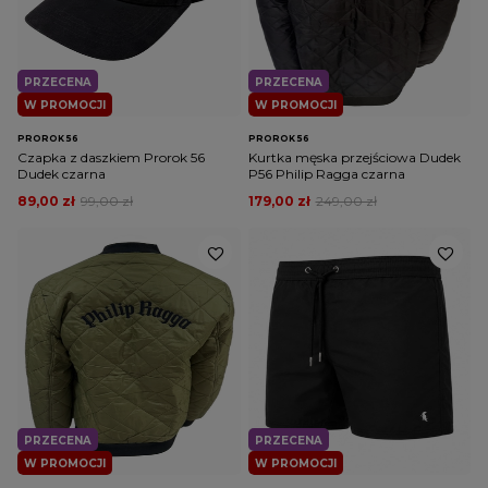
PRZECENA
PRZECENA
W PROMOCJI
W PROMOCJI
PROROK 56
PROROK 56
Czapka z daszkiem Prorok 56
Kurtka męska przejściowa Dudek
Dudek czarna
P56 Philip Ragga czarna
89,00 zł
99,00 zł
179,00 zł
249,00 zł
PRZECENA
PRZECENA
W PROMOCJI
W PROMOCJI