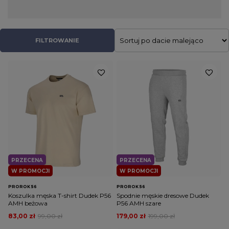
charakterystycznych wzorów i utrzymane w
charakterystycznym, miejskim klimacie.
FILTROWANIE
PRZECENA
PRZECENA
W PROMOCJI
W PROMOCJI
PROROK 56
PROROK 56
Koszulka męska T-shirt Dudek P56
Spodnie męskie dresowe Dudek
AMH beżowa
P56 AMH szare
83,00 zł
99,00 zł
179,00 zł
199,00 zł