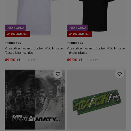
PRZECENA
PRZECENA
W PROMOCJI
W PROMOCJI
PROROK 56
PROROK 56
Koszulka T-shirt Dudek P56 Prorok
Koszulka T-shirt Dudek P56 Prorok
Rasta Lion white
Inhale black
69,00 zł
119,00 zł
69,00 zł
119,00 zł