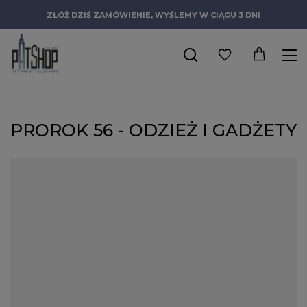
ZŁÓŻ DZIŚ ZAMÓWIENIE, WYŚLEMY W CIĄGU 3 DNI
PROROK 56 - ODZIEŻ I GADŻETY
W marcu 2014 roku raper Dudek P56 wydał jeden z
najważniejszych albumów w swojej karierze, zatytułowany
właśnie Prorok 56. W projekcie tym gościnnie uczestniczyło
wielu innych artystów, sam krążek zaś cieszył się dużym
zainteresowaniem i dotarł do wysokiego, dziesiątego miejsca
polskiej listy przebojów OLiS. Z myślą o wielbicielach ulicznego
rapu, na fali popularności płyty powstała również sygnowana jej
tytułem marka odzieżowa. Wchodzące w jej skład ubrania
nawiązują bezpośrednio do tekstów Dudka, pełne są