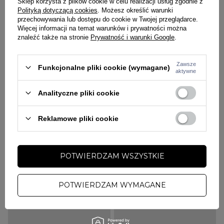
Sklep korzysta z plików cookie w celu realizacji usług zgodnie z
Imprinnt P56 żółty
Dudek P56 DZZ 2 czarna
Polityką dotyczącą cookies
. Możesz określić warunki
119,00 zł
149,00 zł
129,00 zł
199,00 zł
przechowywania lub dostępu do cookie w Twojej przeglądarce.
Więcej informacji na temat warunków i prywatności można
znaleźć także na stronie
Prywatność i warunki Google
.
Zawsze
Funkcjonalne pliki cookie (wymagane)
aktywne
Analityczne pliki cookie
Reklamowe pliki cookie
POTWIERDZAM WSZYSTKIE
PROROK 56
PROROK 56
Magnes Dudek P56 Ballada
Magnes Dudek P56 Forever
10,00 zł
10,00 zł
POTWIERDZAM WYMAGANE