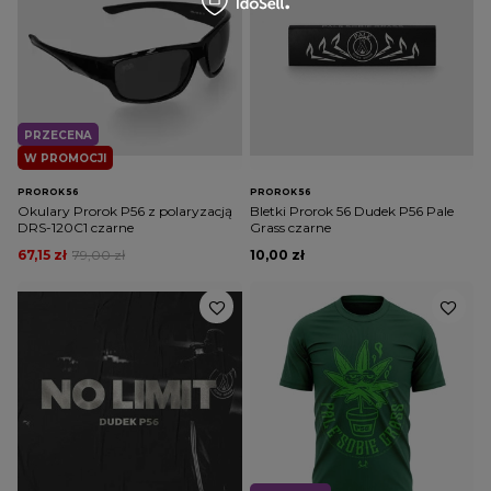
PRZECENA
W PROMOCJI
PROROK 56
PROROK 56
Okulary Prorok P56 z polaryzacją
Bletki Prorok 56 Dudek P56 Pale
DRS-120C1 czarne
Grass czarne
67,15 zł
79,00 zł
10,00 zł