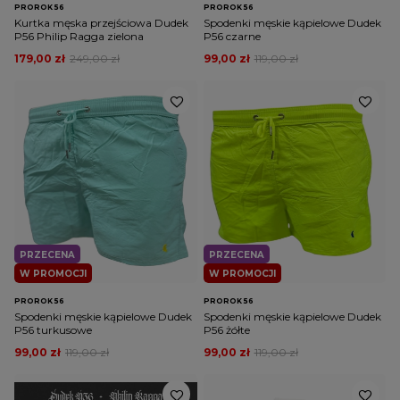
PROROK 56
PROROK 56
Kurtka męska przejściowa Dudek
Spodenki męskie kąpielowe Dudek
P56 Philip Ragga zielona
P56 czarne
179,00 zł
249,00 zł
99,00 zł
119,00 zł
PRZECENA
PRZECENA
W PROMOCJI
W PROMOCJI
PROROK 56
PROROK 56
Spodenki męskie kąpielowe Dudek
Spodenki męskie kąpielowe Dudek
P56 turkusowe
P56 żółte
99,00 zł
119,00 zł
99,00 zł
119,00 zł