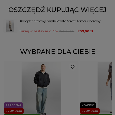
Kod
M
5907494520487
L
5907494520494
producenta
XL
5907494520500
ZADAJ PYTANIE
OSZCZĘDŹ KUPUJĄC WIĘCEJ
Kolor
beżowy/brązowy
Komplet dresowy męski Prosto Street Armour beżowy
PŁEĆ
MĘŻCZYZNA
Taniej w zestawie o 15%
840,00 zł
709,00 zł
Potwierdź obecność oznaczeń lub etykiet
nie
wymaganych przepisami
WYBRANE DLA CIEBIE
PRZECENA
NOWOŚĆ
PROMOCJA
PROMOCJA