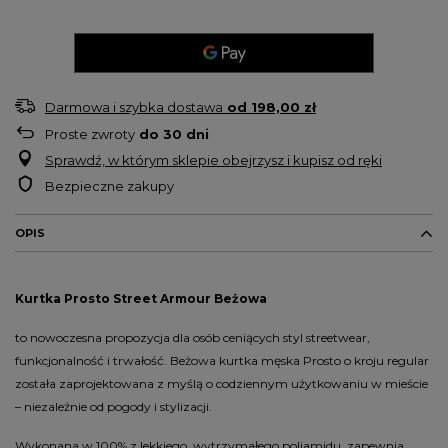
Darmowa i szybka dostawa
od
198,00 zł
Proste zwroty
do
30
dni
Sprawdź, w którym sklepie obejrzysz i kupisz od ręki
Bezpieczne zakupy
OPIS
Kurtka Prosto Street Armour Beżowa
to nowoczesna propozycja dla osób ceniących styl streetwear,
funkcjonalność i trwałość. Beżowa kurtka męska Prosto o kroju regular
została zaprojektowana z myślą o codziennym użytkowaniu w mieście
– niezależnie od pogody i stylizacji.
Wykonana w 100% z lekkiego, wytrzymałego poliamidu, zapewnia