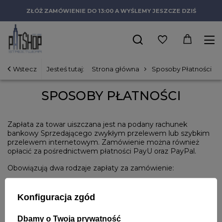
ZŁÓŻ ZAMÓWIENIE DO 13:00 A WYŚLEMY JESZCZE DZIŚ
Wstecz
Jesteś tutaj:
Strona główna
Sposoby Płatności
SPOSOBY PŁATNOŚCI
Zapłata za towar uiszczana jest na podany rachunek
bankowy Sprzedającego zwykłym przelewem lub szybkim
przelewem internetowym. Zamówienie można również
opłacić za pośrednictwem płatności PayU oraz PayPal.
Obowiązują dwa rodzaje zapłaty za zamówienie:
1.
Płatność przed wysyłką (przedpłata)
- płatność
przelewem przed wysłaniem towaru do klienta. Płatność
Konfiguracja zgód
należy uregulować bezpośrednio na konto Sprzedającego
w ciągu 7 dni od daty złożenia zamówienia w tytule
Dbamy o Twoją prywatność
przelewu wpisując numer zamówienia.