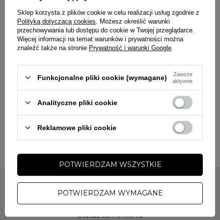
Sklep korzysta z plików cookie w celu realizacji usług zgodnie z
2.
Płatność przy odbiorze (za pobraniem)
- płatność
Polityką dotyczącą cookies
. Możesz określić warunki
uiszczana jest przy odbiorze towaru kurierowi.
przechowywania lub dostępu do cookie w Twojej przeglądarce.
Więcej informacji na temat warunków i prywatności można
Jeżeli wybrali Państwo formę zapłaty przelewem
znaleźć także na stronie
Prywatność i warunki Google
.
tradycyjnym podajemy dane do przelewu na nasze konto:
FHU Patryk Zieliński
ul. Kusocińskiego 6/56
Zawsze
Funkcjonalne pliki cookie (wymagane)
aktywne
88-100 Inowrocław
94 1090 1069 0000 0001 0060 0321
Analityczne pliki cookie
Tytuł przelewu : zamówienie nr ..........
Reklamowe pliki cookie
POTWIERDZAM WSZYSTKIE
POTWIERDZAM WYMAGANE
MOJE ZAMÓWIENIE
Status zamówienia