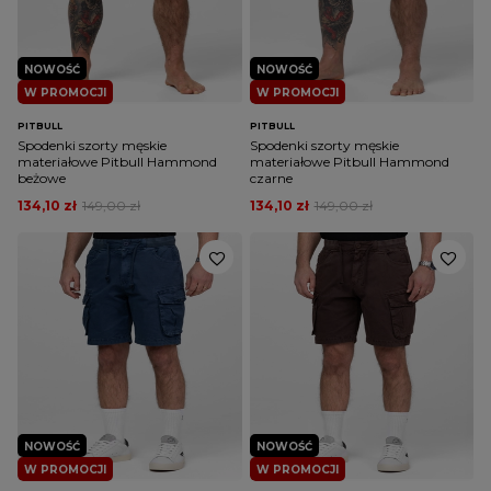
NOWOŚĆ
NOWOŚĆ
W PROMOCJI
W PROMOCJI
PITBULL
PITBULL
Spodenki szorty męskie
Spodenki szorty męskie
materiałowe Pitbull Hammond
materiałowe Pitbull Hammond
beżowe
czarne
134,10 zł
149,00 zł
134,10 zł
149,00 zł
NOWOŚĆ
NOWOŚĆ
W PROMOCJI
W PROMOCJI