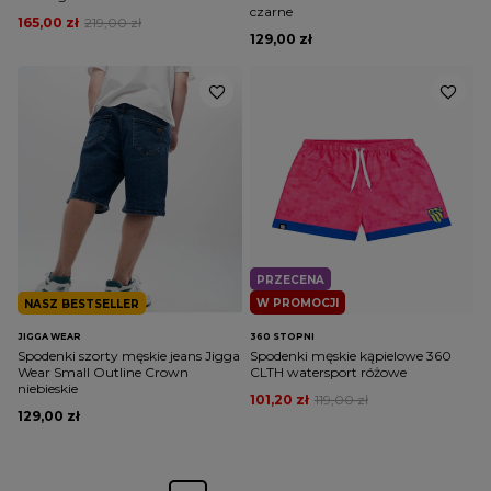
czarne
165,00 zł
219,00 zł
129,00 zł
PRZECENA
W PROMOCJI
NASZ BESTSELLER
JIGGA WEAR
360 STOPNI
Spodenki szorty męskie jeans Jigga
Spodenki męskie kąpielowe 360
Wear Small Outline Crown
CLTH watersport różowe
niebieskie
101,20 zł
119,00 zł
129,00 zł