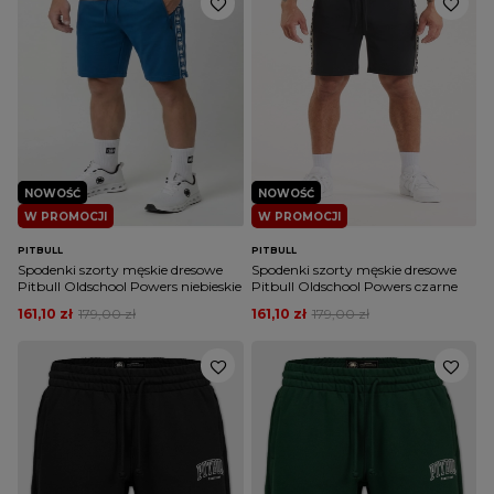
NOWOŚĆ
NOWOŚĆ
W PROMOCJI
W PROMOCJI
PITBULL
PITBULL
Spodenki szorty męskie dresowe
Spodenki szorty męskie dresowe
Pitbull Oldschool Powers niebieskie
Pitbull Oldschool Powers czarne
161,10 zł
179,00 zł
161,10 zł
179,00 zł