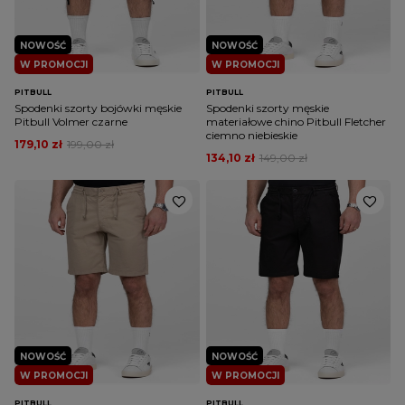
NOWOŚĆ
NOWOŚĆ
W PROMOCJI
W PROMOCJI
PITBULL
PITBULL
Spodenki szorty bojówki męskie
Spodenki szorty męskie
Pitbull Volmer czarne
materiałowe chino Pitbull Fletcher
ciemno niebieskie
179,10 zł
199,00 zł
134,10 zł
149,00 zł
NOWOŚĆ
NOWOŚĆ
W PROMOCJI
W PROMOCJI
PITBULL
PITBULL