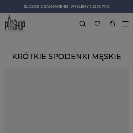
ZŁÓŻ DZIŚ ZAMÓWIENIE, WYŚLEMY JUŻ JUTRO
KRÓTKIE SPODENKI MĘSKIE
W modzie uliczne wygoda zawsze była priorytetem. Dlatego,
kiedy za oknem robi się coraz cieplej, warto zastanowić się nad
zmianą garderoby i kupnem dobrej jakości szortów. Spodenki
streetwear to idealne rozwiązanie na letnie dni, zapewniające
maksymalny komfort noszenia i ochronę przed
przegrzaniem. Liczba różnorodnych fasonów i modeli
dostępnych w naszym sklepie spodenek męskich sprawia, że
bez problemu znajdziesz coś dla siebie. Posiadamy w ofercie
ubrania, które sprawdzą się równie dobrze jako element