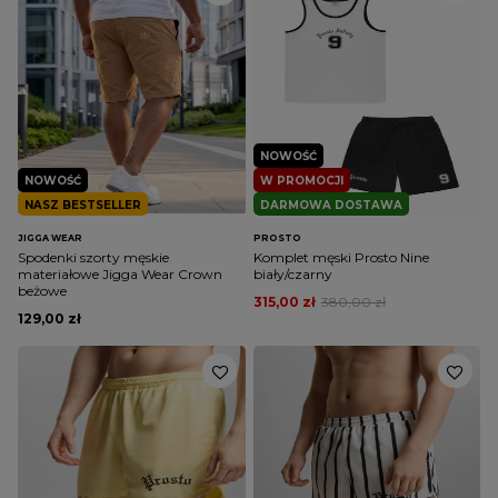
NOWOŚĆ
NOWOŚĆ
W PROMOCJI
NASZ BESTSELLER
DARMOWA DOSTAWA
JIGGA WEAR
PROSTO
Spodenki szorty męskie
Komplet męski Prosto Nine
materiałowe Jigga Wear Crown
biały/czarny
beżowe
315,00 zł
380,00 zł
129,00 zł