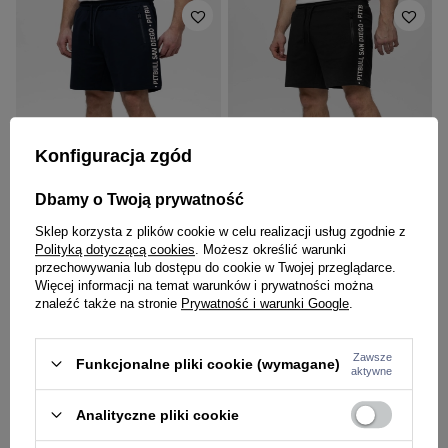
Konfiguracja zgód
NOWOŚĆ
NOWOŚĆ
Dbamy o Twoją prywatność
W PROMOCJI
W PROMOCJI
Sklep korzysta z plików cookie w celu realizacji usług zgodnie z
PITBULL
PITBULL
Polityką dotyczącą cookies
. Możesz określić warunki
Spodenki szorty męskie dresowe
Spodenki szorty męskie dresowe
przechowywania lub dostępu do cookie w Twojej przeglądarce.
Pitbull Tape Parker granatowe
Pitbull Tape Parker czarne
Więcej informacji na temat warunków i prywatności można
143,10 zł
159,00 zł
143,10 zł
159,00 zł
znaleźć także na stronie
Prywatność i warunki Google
.
Zawsze
Funkcjonalne pliki cookie (wymagane)
aktywne
Analityczne pliki cookie