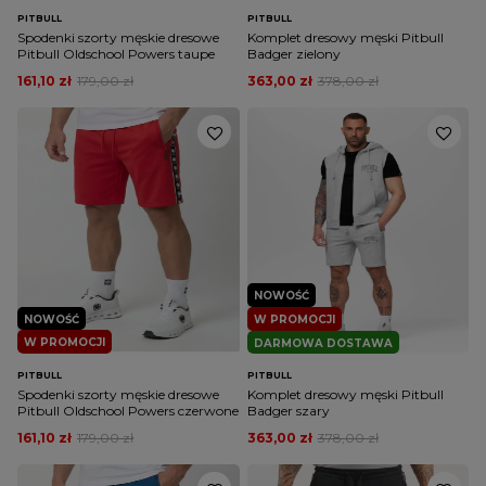
PITBULL
PITBULL
Spodenki szorty męskie dresowe
Komplet dresowy męski Pitbull
Pitbull Oldschool Powers taupe
Badger zielony
161,10 zł
179,00 zł
363,00 zł
378,00 zł
NOWOŚĆ
NOWOŚĆ
W PROMOCJI
W PROMOCJI
DARMOWA DOSTAWA
PITBULL
PITBULL
Spodenki szorty męskie dresowe
Komplet dresowy męski Pitbull
Pitbull Oldschool Powers czerwone
Badger szary
161,10 zł
179,00 zł
363,00 zł
378,00 zł