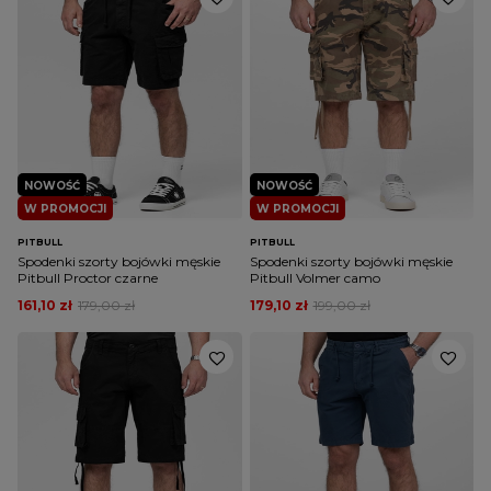
NOWOŚĆ
NOWOŚĆ
W PROMOCJI
W PROMOCJI
PITBULL
PITBULL
Spodenki szorty bojówki męskie
Spodenki szorty bojówki męskie
Pitbull Proctor czarne
Pitbull Volmer camo
161,10 zł
179,00 zł
179,10 zł
199,00 zł