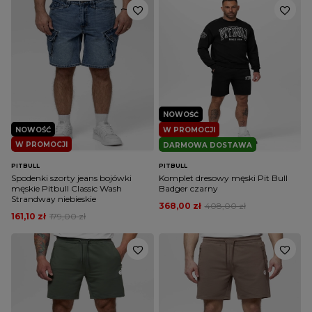
NOWOŚĆ
NOWOŚĆ
W PROMOCJI
W PROMOCJI
DARMOWA DOSTAWA
PITBULL
PITBULL
Spodenki szorty jeans bojówki
Komplet dresowy męski Pit Bull
męskie Pitbull Classic Wash
Badger czarny
Strandway niebieskie
368,00 zł
408,00 zł
161,10 zł
179,00 zł