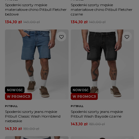
Spodenki szorty męskie
Spodenki szorty męskie
materiałowe chino Pitbull Fletcher
materiałowe chino Pitbull Fletcher
beżowe
czarne
134,10 zł
149,00 zł
134,10 zł
149,00 zł
NOWOŚĆ
NOWOŚĆ
W PROMOCJI
W PROMOCJI
PITBULL
PITBULL
Spodenki szorty jeans męskie
Spodenki szorty jeans męskie
Pitbull Classic Wash Hornblend
Pitbull Wash Bayside czarne
niebieskie
143,10 zł
159,00 zł
143,10 zł
159,00 zł