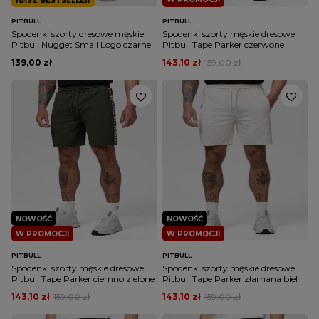
NASZ BESTSELLER
PITBULL
PITBULL
Spodenki szorty dresowe męskie
Spodenki szorty męskie dresowe
Pitbull Nugget Small Logo czarne
Pitbull Tape Parker czerwone
139,00 zł
143,10 zł
159,00 zł
NOWOŚĆ
NOWOŚĆ
W PROMOCJI
W PROMOCJI
PITBULL
PITBULL
Spodenki szorty męskie dresowe
Spodenki szorty męskie dresowe
Pitbull Tape Parker ciemno zielone
Pitbull Tape Parker złamana biel
143,10 zł
159,00 zł
143,10 zł
159,00 zł