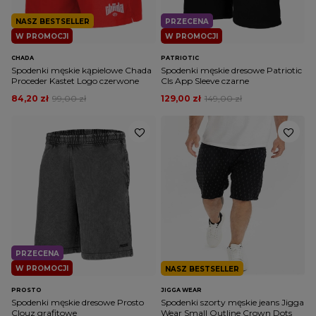
NASZ BESTSELLER
PRZECENA
W PROMOCJI
W PROMOCJI
CHADA
PATRIOTIC
Spodenki męskie kąpielowe Chada
Spodenki męskie dresowe Patriotic
Proceder Kastet Logo czerwone
Cls App Sleeve czarne
84,20 zł
99,00 zł
129,00 zł
149,00 zł
PRZECENA
W PROMOCJI
NASZ BESTSELLER
PROSTO
JIGGA WEAR
Spodenki męskie dresowe Prosto
Spodenki szorty męskie jeans Jigga
Clouz grafitowe
Wear Small Outline Crown Dots