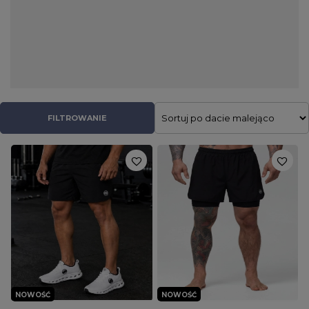
codziennego casualowego outfitu, jak i odzież
treningowa. Przykładamy dużą wagę do tego, by każdy z
naszych klientów czuł się usatysfakcjonowany, dlatego starannie
dobieramy produkty dostępne w naszym asortymencie. Są one
wykonane z najlepszych jakościowo tkanin, które gwarantują
dużą wytrzymałość i świetny wygląd przez wiele sezonów.
Posiadamy zarówno spodenki męskie jeansowe, jak i takie
wykonane z tkaniny dresowej. Oprócz tego zakupisz u nas także
FILTROWANIE
modne i stylowe szorty chino.W sklepie Patshop znajdziesz
najnowsze modowe kolekcje w kategorii streetwear. Nasz
asortyment stale ulega powiększeniu, a na stronie pojawiają się
nowe zniżki oraz promocje. Zachęcamy do regularnych
odwiedzin, dzięki którym na pewno nie przegapisz okazji i
będziesz mógł cieszyć się najlepszym markowymi krótkimi
spodenkami męskimi w bardzo atrakcyjnych cenach.
NOWOŚĆ
NOWOŚĆ