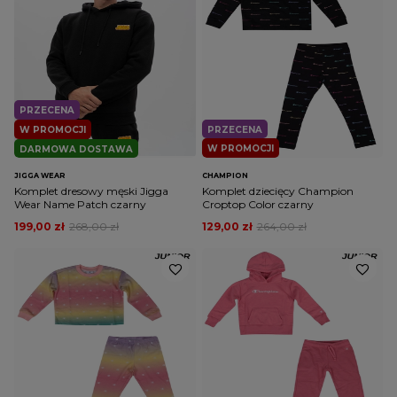
PRZECENA
W PROMOCJI
PRZECENA
W PROMOCJI
DARMOWA DOSTAWA
JIGGA WEAR
CHAMPION
Komplet dresowy męski Jigga
Komplet dziecięcy Champion
Wear Name Patch czarny
Croptop Color czarny
199,00 zł
268,00 zł
129,00 zł
264,00 zł