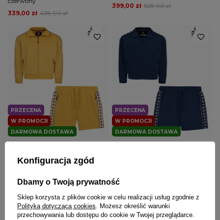
czerwony
399,00 zł
528,00 zł
339,00 zł
438,00 zł
PRZECENA
PRZECENA
W PROMOCJI
W PROMOCJI
DARMOWA DOSTAWA
DARMOWA DOSTAWA
PITBULL
PITBULL
Komplet dresowy krótki Pitbull Pit
Komplet dresowy krótki Pitbull Pit
Konfiguracja zgód
Bull Powers żółty
Bull Powers niebieski
335,00 zł
428,00 zł
335,00 zł
428,00 zł
Dbamy o Twoją prywatność
Sklep korzysta z plików cookie w celu realizacji usług zgodnie z
Polityką dotyczącą cookies
. Możesz określić warunki
przechowywania lub dostępu do cookie w Twojej przeglądarce.