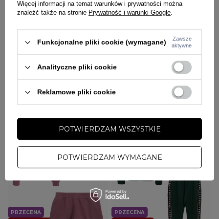
Więcej informacji na temat warunków i prywatności można
znaleźć także na stronie
Prywatność i warunki Google
.
Zawsze
Funkcjonalne pliki cookie (wymagane)
aktywne
PRZECENA
PRZECENA
W PROMOCJI
W PROMOCJI
Analityczne pliki cookie
DARMOWA DOSTAWA
DARMOWA DOSTAWA
PITBULL
PITBULL
Reklamowe pliki cookie
Komplet dresowy męski Pitbull Pit
Komplet dresowy męski Pitbull Pit
Bull Tape Nugget pomarańczowy
Bull Tape Nugget miętowy zielony
379,00 zł
468,00 zł
379,00 zł
468,00 zł
POTWIERDZAM WSZYSTKIE
POTWIERDZAM WYMAGANE
PRZECENA
PRZECENA