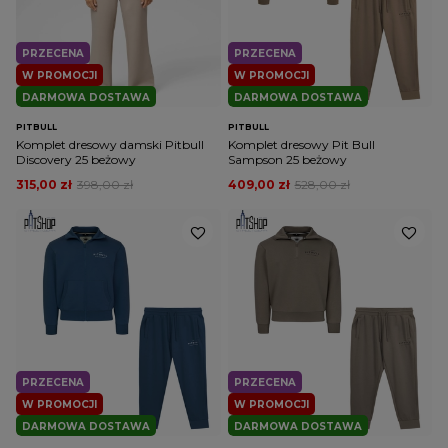
PRZECENA
PRZECENA
W PROMOCJI
W PROMOCJI
DARMOWA DOSTAWA
DARMOWA DOSTAWA
PITBULL
PITBULL
Komplet dresowy damski Pitbull
Komplet dresowy Pit Bull
Discovery 25 beżowy
Sampson 25 beżowy
315,00 zł
398,00 zł
409,00 zł
528,00 zł
PRZECENA
PRZECENA
W PROMOCJI
W PROMOCJI
DARMOWA DOSTAWA
DARMOWA DOSTAWA