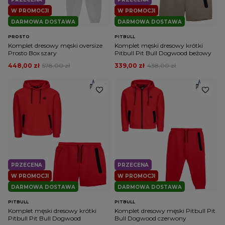
W PROMOCJI
W PROMOCJI
DARMOWA DOSTAWA
DARMOWA DOSTAWA
PROSTO
PITBULL
Komplet dresowy męski oversize
Komplet męski dresowy krótki
Prosto Box szary
Pitbull Pit Bull Dogwood beżowy
448,00 zł
578,00 zł
339,00 zł
438,00 zł
PRZECENA
PRZECENA
W PROMOCJI
W PROMOCJI
DARMOWA DOSTAWA
DARMOWA DOSTAWA
PITBULL
PITBULL
Komplet męski dresowy krótki
Komplet dresowy męski Pitbull Pit
Pitbull Pit Bull Dogwood
Bull Dogwood czerwony