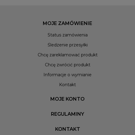
również odgrywa ważną rolę, dlatego dostępne są zarówno
proste, minimalistyczne wzory, idealne do eleganckich płaszczy,
jak i te z wyrazistym logowaniem marek streetwearowych,
świetnie pasujące do kurtek puchowych. Poszukując rozwiązań
MOJE ZAMÓWIENIE
na naprawdę niskie temperatury, warto zwrócić uwagę na
Status zamówienia
modele o pogrubionej konstrukcji lub te typu mitenki, łączące
cechy rękawiczek i łapawic, co zwiększa wszechstronność
Śledzenie przesyłki
użycia.
Chcę zareklamować produkt
Dla osób ceniących sobie funkcjonalność w miejskim życiu,
Chcę zwrócić produkt
dostępne są wersje wyposażone w technologię umożliwiającą
obsługę ekranów dotykowych, eliminując konieczność
Informacje o wymianie
zdejmowania rękawiczek na mrozie. To niezwykle praktyczne
Kontakt
rozwiązanie, zwłaszcza w przypadku intensywnego korzystania
ze smartfona na zewnątrz. Wśród propozycji znajdują się
MOJE KONTO
produkty takich znanych marek jak
Prosto
i
Pitbull West Coast
,
które gwarantują nie tylko modny wygląd, ale i trwałość na wiele
REGULAMINY
sezonów. Wybierając model dla siebie, należy zwrócić uwagę na
odpowiedni rozmiar i dopasowanie, aby zapewnić swobodę
KONTAKT
ruchów palców i optymalne zatrzymywanie ciepła.