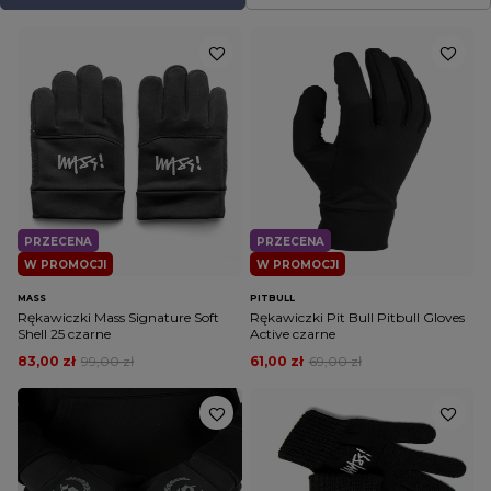
detal swojego looku.
PRZECENA
PRZECENA
W PROMOCJI
W PROMOCJI
MASS
PITBULL
Rękawiczki Mass Signature Soft
Rękawiczki Pit Bull Pitbull Gloves
Shell 25 czarne
Active czarne
83,00 zł
99,00 zł
61,00 zł
69,00 zł