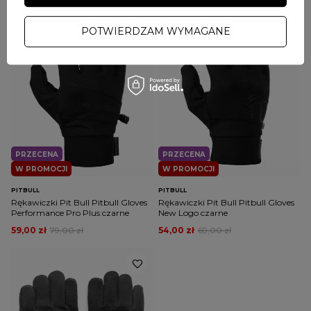
84,15 zł
99,00 zł
POTWIERDZAM WYMAGANE
PRZECENA
PRZECENA
W PROMOCJI
W PROMOCJI
PITBULL
PITBULL
Rękawiczki Pit Bull Pitbull Gloves
Rękawiczki Pit Bull Pitbull Gloves
Performance Pro Plus czarne
New Logo czarne
59,00 zł
79,00 zł
54,00 zł
69,00 zł