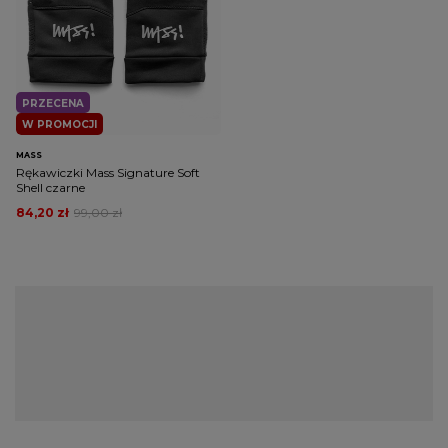
PRZECENA
W PROMOCJI
MASS
Rękawiczki Mass Signature Soft
Shell czarne
84,20 zł
99,00 zł
Rękawiczki zimowe męskie – komfort i
designu
Odpowiednie rękawiczki zimowe męskie muszą łączyć w sobie
wysoką jakość materiałów i precyzyjne wykonanie, aby
skutecznie chronić dłonie przed mrozem i wilgocią, co jest
kluczowe podczas długich, zimowych dni w mieście. Estetyka