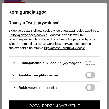
W PROMOCJI
Konfiguracja zgód
PROSTO
PROSTO
Rękawiczki zimowe Prosto Klasyk
Rękawiczki zimowe Prosto Klasyk
Gloves Arcus czarne
Gloves Drige czarne
Dbamy o Twoją prywatność
59,00 zł
69,00 zł
39,00 zł
Sklep korzysta z plików cookie w celu realizacji usług zgodnie z
Polityką dotyczącą cookies
. Możesz określić warunki
przechowywania lub dostępu do cookie w Twojej przeglądarce.
Więcej informacji na temat warunków i prywatności można
znaleźć także na stronie
Prywatność i warunki Google
.
Zawsze
Funkcjonalne pliki cookie (wymagane)
aktywne
Analityczne pliki cookie
PRZECENA
PRZECENA
W PROMOCJI
W PROMOCJI
Reklamowe pliki cookie
PROSTO
ŚRODOWISKO MIEJSKIE
Rękawiczki zimowe Prosto Klasyk
Rękawiczki zimowe Środowisko
Gloves Lutos czarne
Miejskie Softshell Classic Touch
Screen czarne
POTWIERDZAM WSZYSTKIE
59,00 zł
69,00 zł