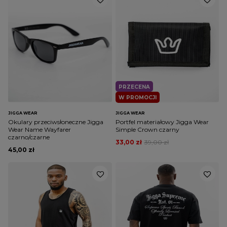
PRZECENA
W PROMOCJI
JIGGA WEAR
JIGGA WEAR
Okulary przeciwsłoneczne Jigga
Portfel materiałowy Jigga Wear
Wear Name Wayfarer
Simple Crown czarny
czarno/czarne
33,00 zł
39,00 zł
45,00 zł