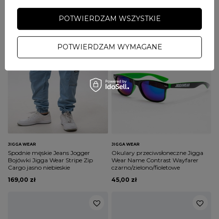
129,00 zł
169,00 zł
POTWIERDZAM WSZYSTKIE
POTWIERDZAM WYMAGANE
JIGGA WEAR
JIGGA WEAR
Spodnie męskie Jeans Jogger
Okulary przeciwsłoneczne Jigga
Bojówki Jigga Wear Stripe Zip
Wear Name Contrast Wayfarer
Cargo jasno niebieskie
czarno/zielono/fioletowe
169,00 zł
45,00 zł