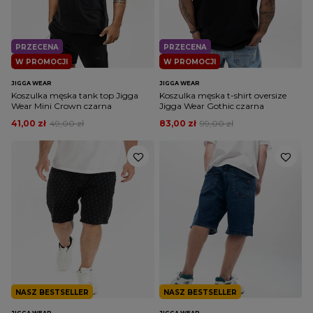
PRZECENA
PRZECENA
W PROMOCJI
W PROMOCJI
JIGGA WEAR
JIGGA WEAR
Koszulka męska tank top Jigga
Koszulka męska t-shirt oversize
Wear Mini Crown czarna
Jigga Wear Gothic czarna
41,00 zł
49,00 zł
83,00 zł
99,00 zł
NASZ BESTSELLER
NASZ BESTSELLER
JIGGA WEAR
JIGGA WEAR