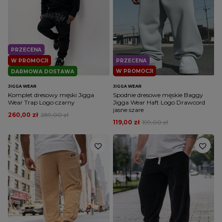
PRZECENA
W PROMOCJI
PRZECENA
W PROMOCJI
DARMOWA DOSTAWA
JIGGA WEAR
JIGGA WEAR
Komplet dresowy męski Jigga
Spodnie dresowe męskie Baggy
Wear Trap Logo czarny
Jigga Wear Haft Logo Drawcord
jasne szare
260,00 zł
289,00 zł
119,00 zł
199,00 zł