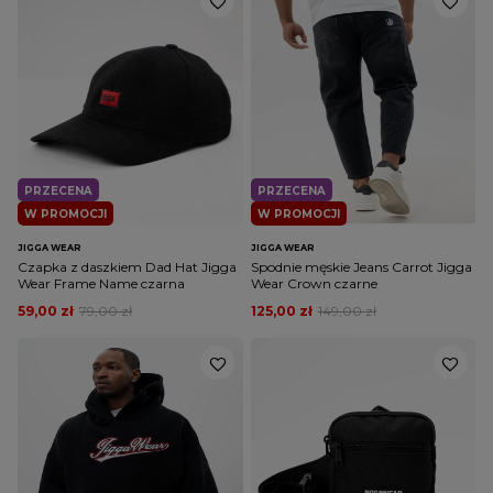
PRZECENA
PRZECENA
W PROMOCJI
W PROMOCJI
JIGGA WEAR
JIGGA WEAR
Czapka z daszkiem Dad Hat Jigga
Spodnie męskie Jeans Carrot Jigga
Wear Frame Name czarna
Wear Crown czarne
59,00 zł
79,00 zł
125,00 zł
149,00 zł