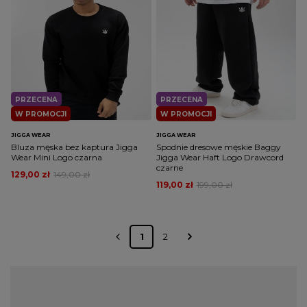
PRZECENA
PRZECENA
W PROMOCJI
W PROMOCJI
JIGGA WEAR
JIGGA WEAR
Bluza męska bez kaptura Jigga
Spodnie dresowe męskie Baggy
Wear Mini Logo czarna
Jigga Wear Haft Logo Drawcord
czarne
129,00 zł
149,00 zł
119,00 zł
199,00 zł
1
2
Unikatowe ubrania Jigga Wear w
sklepie patshop.pl