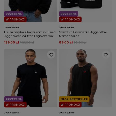
PRZECENA
PRZECENA
W PROMOCJI
W PROMOCJI
JIGGA WEAR
JIGGA WEAR
Bluza męska z kapturem oversize
Saszetka listonoszka Jigga Wear
Jigga Wear Written Logo czarna
Name czarna
129,00 zł
149,00 zł
89,00 zł
99,00 zł
PRZECENA
NASZ BESTSELLER
W PROMOCJI
W PROMOCJI
JIGGA WEAR
JIGGA WEAR