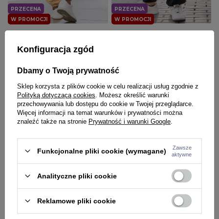
PRZECENA
PRZECENA
W PROMOCJI
W PROMOCJI
JIGGA WEAR
JIGGA WEAR
Spodnie męskie sztruksowe Jogger
Spodnie męskie sztruksowe Jogger
Konfiguracja zgód
Jigga Wear Cord beżowe
Jigga Wear Cord czarne
109,00 zł
169,00 zł
109,00 zł
169,00 zł
Dbamy o Twoją prywatność
Sklep korzysta z plików cookie w celu realizacji usług zgodnie z
Polityką dotyczącą cookies
. Możesz określić warunki
przechowywania lub dostępu do cookie w Twojej przeglądarce.
Więcej informacji na temat warunków i prywatności można
znaleźć także na stronie
Prywatność i warunki Google
.
Zawsze
Funkcjonalne pliki cookie (wymagane)
aktywne
Analityczne pliki cookie
JIGGA WEAR
JIGGA WEAR
Reklamowe pliki cookie
Spodnie Materiałowe Baggy
Spodnie męskie Jeans Jogger
Bojówki Jigga Wear Ripstop
Bojówki Jigga Wear Stripe Zip
Military brązowo/zielone camo
Cargo niebieskie