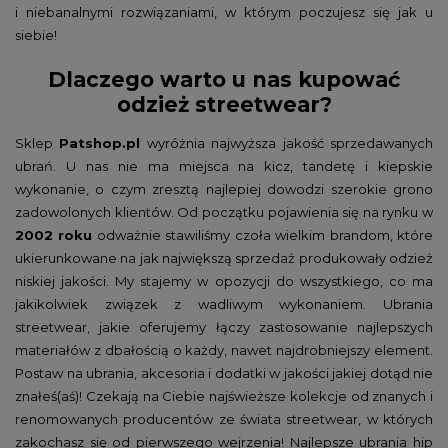
i niebanalnymi rozwiązaniami, w którym poczujesz się jak u
siebie!
Dlaczego warto u nas kupować
odzież streetwear?
Sklep
Patshop.pl
wyróżnia najwyższa jakość sprzedawanych
ubrań. U nas nie ma miejsca na kicz, tandetę i kiepskie
wykonanie, o czym zresztą najlepiej dowodzi szerokie grono
zadowolonych klientów. Od początku pojawienia się na rynku w
2002 roku
odważnie stawiliśmy czoła wielkim brandom, które
ukierunkowane na jak największą sprzedaż produkowały odzież
niskiej jakości. My stajemy w opozycji do wszystkiego, co ma
jakikolwiek związek z wadliwym wykonaniem. Ubrania
streetwear, jakie oferujemy łączy zastosowanie najlepszych
materiałów z dbałością o każdy, nawet najdrobniejszy element.
Postaw na ubrania, akcesoria i dodatki w jakości jakiej dotąd nie
znałeś(aś)! Czekają na Ciebie najświeższe kolekcje od znanych i
renomowanych producentów ze świata streetwear, w których
zakochasz się od pierwszego wejrzenia! Najlepsze ubrania hip