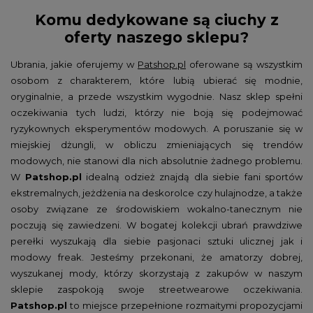
Komu dedykowane są ciuchy z
oferty naszego sklepu?
Ubrania, jakie oferujemy w
Patshop.pl
oferowane są wszystkim
osobom z charakterem, które lubią ubierać się modnie,
oryginalnie, a przede wszystkim wygodnie. Nasz sklep spełni
oczekiwania tych ludzi, którzy nie boją się podejmować
ryzykownych eksperymentów modowych. A poruszanie się w
miejskiej dżungli, w obliczu zmieniających się trendów
modowych, nie stanowi dla nich absolutnie żadnego problemu.
W
Patshop.pl
idealną odzież znajdą dla siebie fani sportów
ekstremalnych, jeżdżenia na deskorolce czy hulajnodze, a także
osoby związane ze środowiskiem wokalno-tanecznym nie
poczują się zawiedzeni. W bogatej kolekcji ubrań prawdziwe
perełki wyszukają dla siebie pasjonaci sztuki ulicznej jak i
modowy freak. Jesteśmy przekonani, że amatorzy dobrej,
wyszukanej mody, którzy skorzystają z zakupów w naszym
sklepie zaspokoją swoje streetwearowe oczekiwania.
Patshop.pl
to miejsce przepełnione rozmaitymi propozycjami