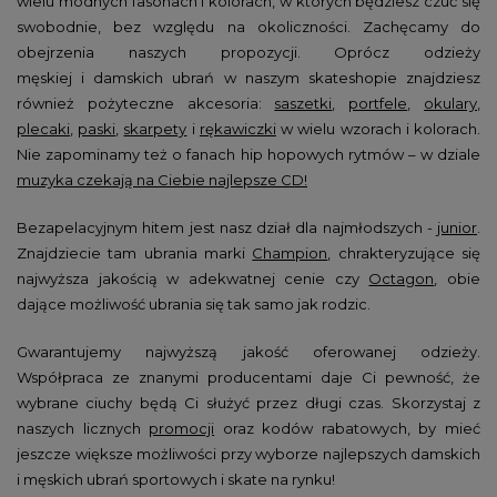
wielu modnych fasonach i kolorach, w których będziesz czuć się
swobodnie, bez względu na okoliczności. Zachęcamy do
obejrzenia naszych propozycji. Oprócz odzieży
męskiej
i damskich ubrań w naszym skateshopie znajdziesz
również pożyteczne akcesoria:
saszetki
,
portfele
,
okulary
,
plecaki
,
paski
,
skarpety
i
rękawiczki
w wielu wzorach i kolorach.
Nie zapominamy też o fanach hip hopowych rytmów – w dziale
muzyka czekają na Ciebie najlepsze CD!
Bezapelacyjnym hitem jest nasz dział dla najmłodszych -
junior
.
Znajdziecie tam ubrania marki
Champion
, chrakteryzujące się
najwyższa jakością w adekwatnej cenie czy
Octagon
, obie
dające możliwość ubrania się tak samo jak rodzic.
Gwarantujemy najwyższą jakość oferowanej odzieży.
Współpraca ze znanymi producentami daje Ci pewność, że
wybrane ciuchy będą Ci służyć przez długi czas. Skorzystaj z
naszych licznych
promocji
oraz kodów rabatowych, by mieć
jeszcze większe możliwości przy wyborze najlepszych damskich
i męskich ubrań sportowych i skate na rynku!