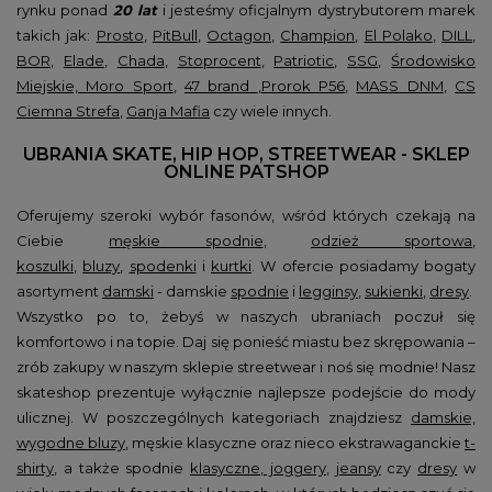
rynku ponad
20 lat
i jesteśmy oficjalnym dystrybutorem marek
takich jak:
Prosto
,
PitBull
,
Octagon
,
Champion
,
El Polako
,
DILL
,
BOR
,
Elade
,
Chada
,
Stoprocent
,
Patriotic
,
SSG
,
Środowisko
Miejskie,
Moro Sport
,
47 brand
,
Prorok P56
,
MASS DNM
,
CS
Ciemna Strefa
,
Ganja Mafia
czy wiele innych.
UBRANIA SKATE, HIP HOP, STREETWEAR - SKLEP
ONLINE PATSHOP
Oferujemy szeroki wybór fasonów, wśród których czekają na
Ciebie
męskie spodnie
,
odzież sportowa
,
koszulki
,
bluzy
,
spodenki
i
kurtki
. W ofercie posiadamy bogaty
asortyment
damski
- damskie
spodnie
i
legginsy
,
sukienki
,
dresy
.
Wszystko po to, żebyś w naszych ubraniach poczuł się
komfortowo i na topie. Daj się ponieść miastu bez skrępowania –
zrób zakupy w naszym sklepie streetwear i noś się modnie! Nasz
skateshop prezentuje wyłącznie najlepsze podejście do mody
ulicznej. W poszczególnych kategoriach znajdziesz
damskie,
wygodne bluzy
, męskie klasyczne oraz nieco ekstrawaganckie
t-
shirty
, a także spodnie
klasyczne, joggery
,
jeansy
czy
dresy
w