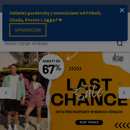
ZŁÓŻ DZIŚ ZAMÓWIENIE, WYŚLEMY W CIĄGU 3 DNI