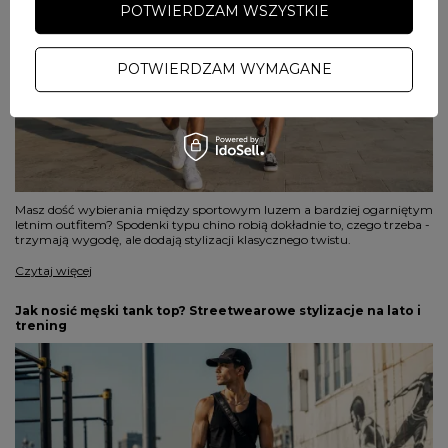
POTWIERDZAM WSZYSTKIE
POTWIERDZAM WYMAGANE
Masz dość wybierania między sportowym luzem a bardziej ogarniętym
letnim outfitem? Spodenki typu chino robią dokładnie to, czego trzeba -
trzymają wygodę, ale dodają stylizacji klasycznego twistu.
Czytaj więcej
Jak nosić męski tank top? Streetwearowe stylizacje na lato i
trening