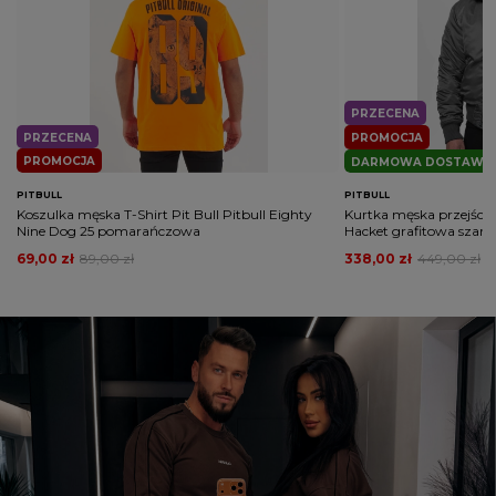
PRZECENA
PRZECENA
PROMOCJA
PROMOCJA
DARMOWA DOSTAWA
PITBULL
PITBULL
Koszulka męska T-Shirt Pit Bull Pitbull Eighty
Kurtka męska przejścio
Nine Dog 25 pomarańczowa
Hacket grafitowa szara
69,00 zł
89,00 zł
338,00 zł
449,00 zł