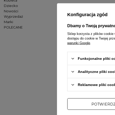
Kobieta
Dziecko
Nowości
Konfiguracja zgód
1. Jak mogę z
Wyprzedaż
Marki
Lecimy szybko 
Dbamy o Twoją prywatn
POLECANE
pasuje.
Sklep korzysta z plików cookie 
dostępu do cookie w Twojej prz
2. Ile czekam
warunki Google
.
Paczki wysyłamy
najszybciej, jak
Funkcjonalne pliki 
3. Ile kosztuj
Analityczne pliki coo
Paczkoma
Reklamowe pliki coo
Kurier: 1
Automat
POTWIERD
Darmowa dostaw