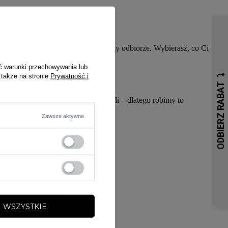
ewem online albo za pobraniem przy odbiorze. Wybierasz, co Ci
ć warunki przechowywania lub
 także na stronie
Prywatność i
do śledzenia. Wiemy, że czekanie boli – dlatego robimy to
Zawsze aktywne
 WSZYSTKIE