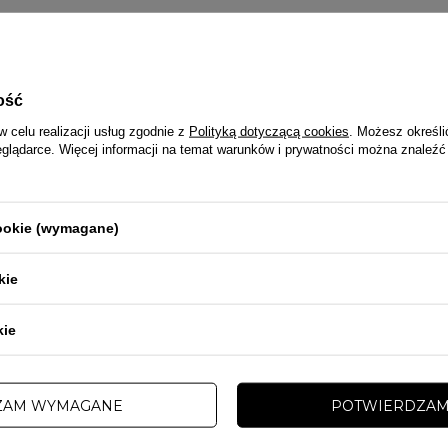
apłacić za zamówienie?
i prosto — możesz zapłacić kartą (Visa, MasterCard), BLIKIEM, przel
ość
w celu realizacji usług zgodnie z
Polityką dotyczącą cookies
. Możesz określi
eglądarce. Więcej informacji na temat warunków i prywatności można znaleźć
 na paczkę?
 w 1–2 dni robocze. Jak tylko kurier przejmie temat, dostaniesz link 
 się da.
cookie (wymagane)
e dostawa?
kie
ty InPost: 11 zł
kie
6 zł
 DPD: 8 zł
ZAM WYMAGANE
POTWIERDZAM
a od 198 zł! (Ziom, zawsze lepiej dorzucić coś jeszcze do koszyka.)