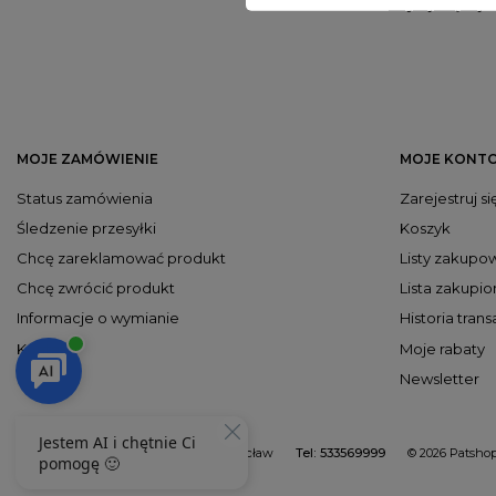
Czytaj więcej
MOJE ZAMÓWIENIE
MOJE KONT
Status zamówienia
Zarejestruj si
Śledzenie przesyłki
Koszyk
Chcę zareklamować produkt
Listy zakupo
Chcę zwrócić produkt
Lista zakupi
Informacje o wymianie
Historia trans
Kontakt
Moje rabaty
Newsletter
Patshop.pl
,
Wałowa 45
,
88-100
Inowrocław
533569999
© 2026 Patshop