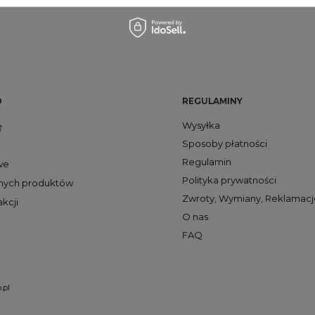
O
REGULAMINY
Wysyłka
ę
Sposoby płatności
Regulamin
we
Polityka prywatności
onych produktów
Zwroty, Wymiany, Reklamacj
akcji
O nas
FAQ
.pl