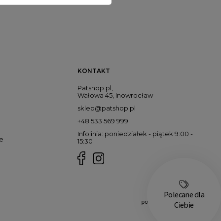
KONTAKT
Patshop.pl,
Wałowa 45, Inowrocław
sklep@patshop.pl
+48 533 569 999
Infolinia: poniedziałek - piątek 9:00 -
e
15:30