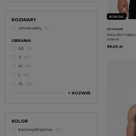
NOWOŚĆ
ROZMIARY
uniwersalny
1
OCTAGON
Koszulka męska 
czarna
UBRANIA
99,00 zł
XS
3
S
9
M
19
L
19
XL
13
+ ROZWIŃ
KOLOR
beżowy/brązowy
3