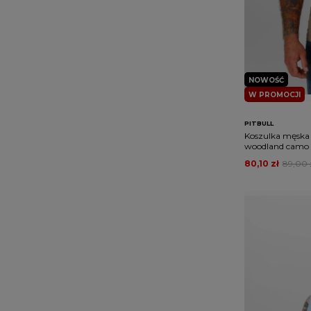
NOWOŚĆ
W PROMOCJI
PITBULL
Koszulka męska t
woodland camo
80,10 zł
89,00 