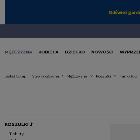
MĘŻCZYZNA
KOBIETA
DZIECKO
NOWOŚCI
WYPRZE
Jesteś tutaj:
Strona główna
Mężczyzna
Koszulki
Tank-Top
KOSZULKI
Noś się stylow
T-shirty
spin wyrazisz s