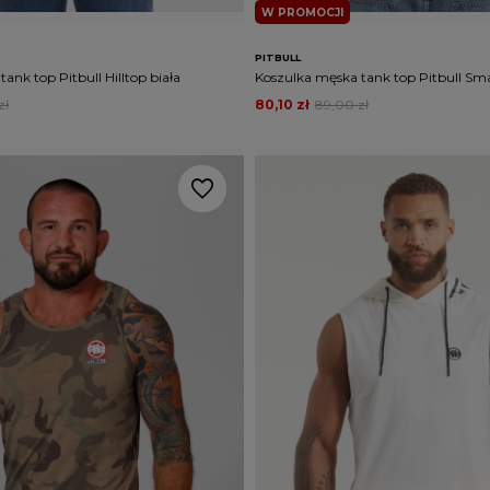
W PROMOCJI
PITBULL
ank top Pitbull Hilltop biała
Koszulka męska tank top Pitbull Sma
zł
80,10 zł
89,00 zł