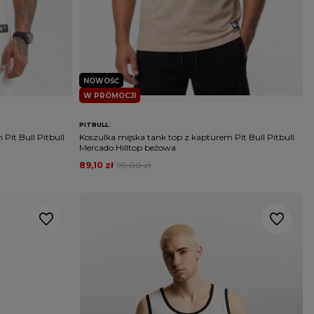
NOWOŚĆ
W PROMOCJI
PITBULL
Pit Bull Pitbull
Koszulka męska tank top z kapturem Pit Bull Pitbull
Mercado Hilltop beżowa
89,10 zł
99,00 zł