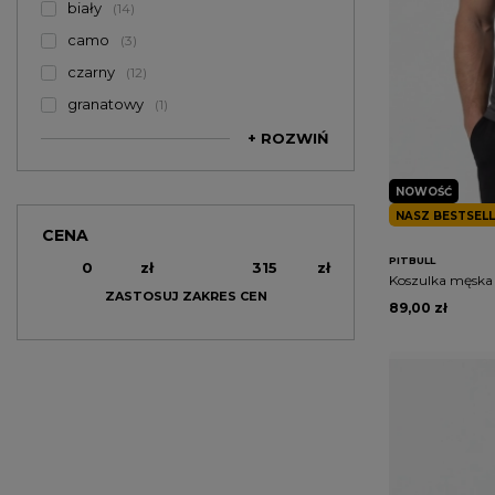
biały
14
camo
3
czarny
12
granatowy
1
+ ROZWIŃ
NOWOŚĆ
NASZ BESTSEL
CENA
PITBULL
zł
zł
Koszulka męska 
ZASTOSUJ ZAKRES CEN
89,00 zł