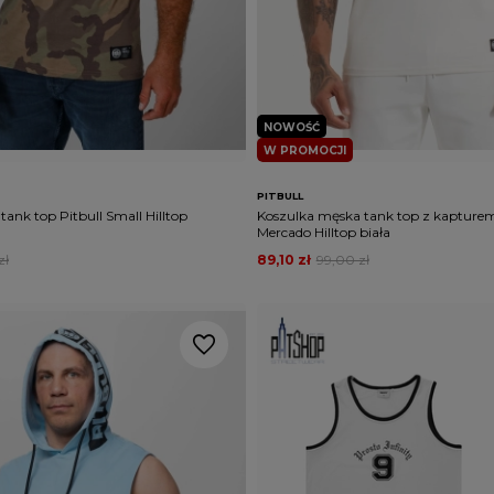
NOWOŚĆ
W PROMOCJI
PITBULL
ank top Pitbull Small Hilltop
Koszulka męska tank top z kapturem 
Mercado Hilltop biała
zł
89,10 zł
99,00 zł