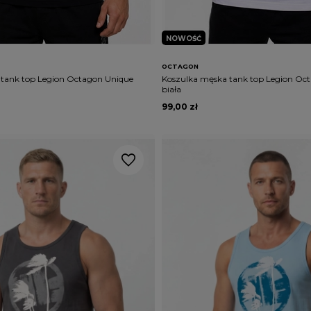
NOWOŚĆ
OCTAGON
tank top Legion Octagon Unique
Koszulka męska tank top Legion Oc
biała
99,00 zł