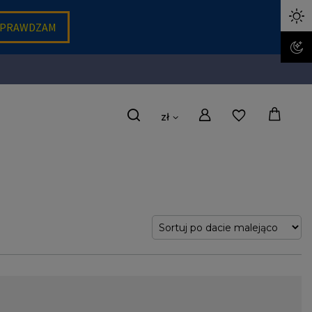
zł
Twoje prawdziwe “ja” wszędzie, gdzie się wybierzesz. Bez zbędnych
oje prawdziwe oblicze. Uwolnij się chociaż na chwilę od sztywnych ram