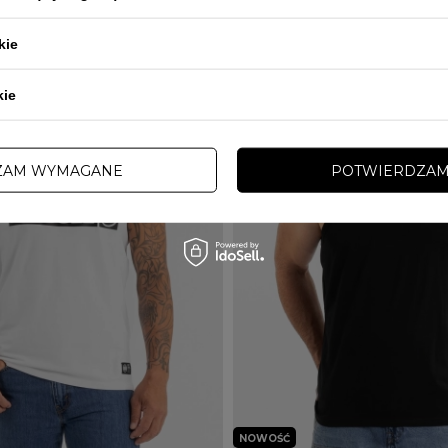
kie
kie
ZAM WYMAGANE
POTWIERDZAM
NOWOŚĆ