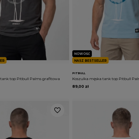
NOWOŚĆ
LER
NASZ BESTSELLER
PITBULL
tank top Pitbull Palms grafitowa
Koszulka męska tank top Pitbull Pal
89,00 zł