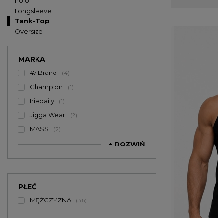
Polo
pracowniczego
Longsleeve
Tank-Top
Oversize
MARKA
47 Brand
4
Champion
1
Iriedaily
1
Jigga Wear
2
MASS
2
+ ROZWIŃ
PŁEĆ
MĘŻCZYZNA
36