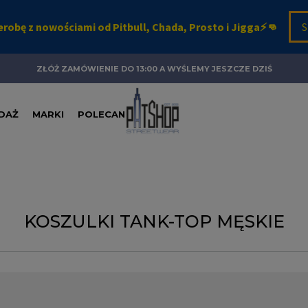
ZŁÓŻ ZAMÓWIENIE DO 13:00 A WYŚLEMY JESZCZE DZIŚ
DAŻ
MARKI
POLECANE
KOSZULKI TANK-TOP MĘSKIE
o. Komfort i luz naszej odzieży streetwearowej pozwoli Ci pokazać 
iebie, to, co czujesz, co lubisz i co Cię inspiruje. Po prostu pokaż Tw