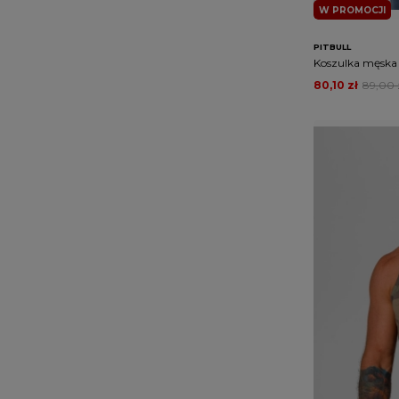
W PROMOCJI
PITBULL
Koszulka męska t
80,10 zł
89,00 