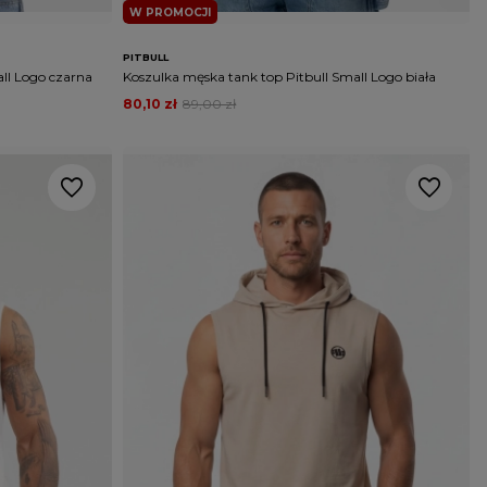
W PROMOCJI
PITBULL
ll Logo czarna
Koszulka męska tank top Pitbull Small Logo biała
80,10 zł
89,00 zł