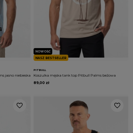
NOWOŚĆ
NASZ BESTSELLER
PITBULL
ms jasno niebieska
Koszulka męska tank top Pitbull Palms beżowa
89,00 zł