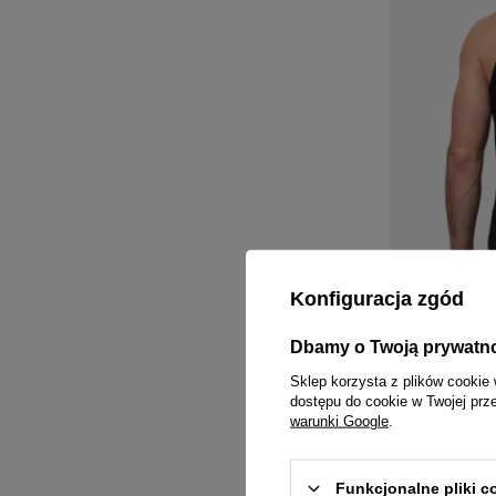
Konfiguracja zgód
NOWOŚĆ
Dbamy o Twoją prywatn
W PROMOCJI
Sklep korzysta z plików cookie 
dostępu do cookie w Twojej prz
PITBULL
Koszulka męska 
warunki Google
.
czarna
80,10 zł
89,00 
Funkcjonalne pliki 