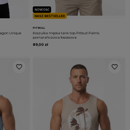
NOWOŚĆ
NASZ BESTSELLER
PITBULL
tagon Unique
Koszulka męska tank top Pitbull Palms
pomarańczowa łososiowa
89,00 zł