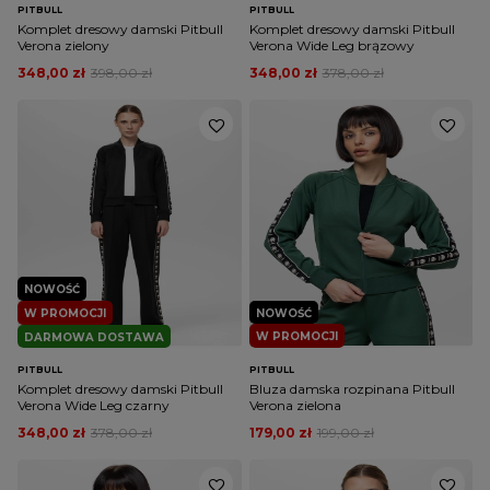
wyjść na miasto, albo spędzić komfortowy czas w
PITBULL
PITBULL
Komplet dresowy damski Pitbull
Komplet dresowy damski Pitbull
domu.
Chciałabyś poznać więcej szczegółów na temat naszych
Verona zielony
Verona Wide Leg brązowy
modnych bluz damskich? Koniecznie sprawdź opisy
348,00 zł
398,00 zł
348,00 zł
378,00 zł
przygotowane przez nas na podstronach produktowych.
Znajdziesz tam wszystkie techniczne informacje na temat
składu materiału, a także wszelkich dodatkowych
funkcjonalności oferowanych przez dany ciuch. Pomoże Ci to w
dokonaniu odpowiednio przemyślanych zakupów!
NOWOŚĆ
W PROMOCJI
NOWOŚĆ
W PROMOCJI
DARMOWA DOSTAWA
PITBULL
PITBULL
Komplet dresowy damski Pitbull
Bluza damska rozpinana Pitbull
Verona Wide Leg czarny
Verona zielona
348,00 zł
378,00 zł
179,00 zł
199,00 zł