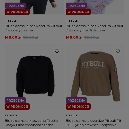
PRZECENA
PRZECENA
W PROMOCJI
W PROMOCJI
PITBULL
PITBULL
Bluza damska bez kaptura Pitbull
Bluza damska bez kaptura Pitbull
Discovery czarna
Discovery lilac fioletowa
148,00 zł
199,00 zł
148,00 zł
199,00 zł
PRZECENA
PRZECENA
W PROMOCJI
W PROMOCJI
PROSTO
PITBULL
Bluza damska klasyczna Prosto
Bluza damska oversize Pitbull Pit
Klasyk Dina crewneck czarna
Bull Tyrian crewneck brązowa