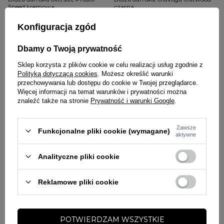
Speed kremowa
czarna
179,00 zł
225,00 zł
214,00 zł
238,00 zł
Konfiguracja zgód
Dbamy o Twoją prywatność
Sklep korzysta z plików cookie w celu realizacji usług zgodnie z
Polityką dotyczącą cookies
. Możesz określić warunki
przechowywania lub dostępu do cookie w Twojej przeglądarce.
Więcej informacji na temat warunków i prywatności można
znaleźć także na stronie
Prywatność i warunki Google
.
PRZECENA
Zawsze
W PROMOCJI
PRZECENA
Funkcjonalne pliki cookie (wymagane)
aktywne
W PROMOCJI
DARMOWA DOSTAWA
PITBULL
PITBULL
Analityczne pliki cookie
Komplet dresowy damski Pitbull
Bluza damska bez kaptura Pitbull
Discovery 25 beżowy
Discovery 25 beżowa
Reklamowe pliki cookie
315,00 zł
398,00 zł
158,00 zł
199,00 zł
POTWIERDZAM WSZYSTKIE