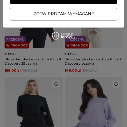
POTWIERDZAM WYMAGANE
PRZECENA
PRZECENA
W PROMOCJI
W PROMOCJI
PITBULL
PITBULL
Bluza damska bez kaptura Pitbull
Bluza damska bez kaptura Pitbull
Discovery 25 czarna
Discovery beżowa
158,00 zł
199,00 zł
148,00 zł
199,00 zł