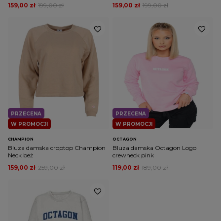
159,00 zł
199,00 zł
159,00 zł
199,00 zł
PRZECENA
PRZECENA
W PROMOCJI
W PROMOCJI
CHAMPION
OCTAGON
Bluza damska croptop Champion
Bluza damska Octagon Logo
Neck beż
crewneck pink
159,00 zł
259,00 zł
119,00 zł
189,00 zł