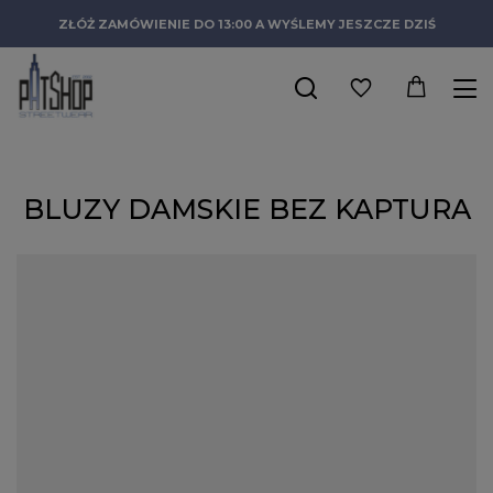
ZŁÓŻ ZAMÓWIENIE DO 13:00 A WYŚLEMY JESZCZE DZIŚ
BLUZY DAMSKIE BEZ KAPTURA
Bluzy damskie bez kaptura - sprawdź
ofertę Patshop!
Duże oversizowe bluzy to od wielu lat jeden z najbardziej
ikonicznych elementów mody ulicznej. Z tego powodu każda
prawdziwa fanka streetwearu powinna mieć je w swojej szafie.
Jeżeli chcesz odświeżyć swoją garderobę przy pomocy nowych,
markowych ciuchów, to świetnie trafiłaś. W sklepie Patshop
znajdziesz świetnej jakości damskie bluzy streetwear bez
kaptura, które na pewno przypadną Ci do gustu.
Nasze modne