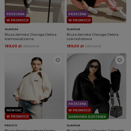
PRZECENA
PRZECENA
W PROMOCJI
W PROMOCJI
OLAVOGA
OLAVOGA
Bluza damska Olavoga Delora
Bluza damska Olavoga Delora
kremowo/czarna
czarno/różowa
189,00 zł
236,00 zł
189,00 zł
236,00 zł
PRZECENA
NOWOŚĆ
W PROMOCJI
W PROMOCJI
DARMOWA DOSTAWA
PROSTO
OLAVOGA
Bluza damska oversize Prosto
Bluza damska Olavoga Oatwood