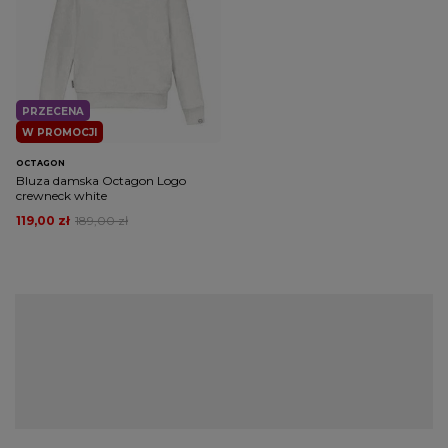
PRZECENA
W PROMOCJI
OCTAGON
Bluza damska Octagon Logo
crewneck white
119,00 zł
189,00 zł
Markowa bluza damska bez kaptura -
producenci zagraniczni
Stany Zjednoczone to ojczyzna streetwearu, która wyznaczała
modowe trendy na długo, zanim ten styl stał się popularny w
Polsce. W naszym sklepie znajdziesz znakomite produkty od
renomowanych zagranicznych firm, które garściami czerpią z