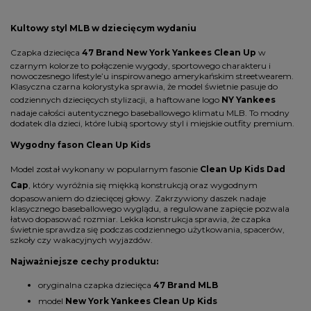
Kultowy styl MLB w dziecięcym wydaniu
Czapka dziecięca
47 Brand New York Yankees Clean Up
w
czarnym kolorze to połączenie wygody, sportowego charakteru i
nowoczesnego lifestyle’u inspirowanego amerykańskim streetwearem.
Klasyczna czarna kolorystyka sprawia, że model świetnie pasuje do
codziennych dziecięcych stylizacji, a haftowane logo
NY Yankees
nadaje całości autentycznego baseballowego klimatu MLB. To modny
dodatek dla dzieci, które lubią sportowy styl i miejskie outfity premium.
Wygodny fason Clean Up Kids
Model został wykonany w popularnym fasonie
Clean Up Kids Dad
Cap
, który wyróżnia się miękką konstrukcją oraz wygodnym
dopasowaniem do dziecięcej głowy. Zakrzywiony daszek nadaje
klasycznego baseballowego wyglądu, a regulowane zapięcie pozwala
łatwo dopasować rozmiar. Lekka konstrukcja sprawia, że czapka
świetnie sprawdza się podczas codziennego użytkowania, spacerów,
szkoły czy wakacyjnych wyjazdów.
Najważniejsze cechy produktu:
oryginalna czapka dziecięca
47 Brand MLB
model
New York Yankees Clean Up Kids