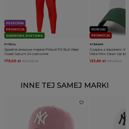
PRZECENA
PROMOCJA
NOWOŚĆ
PROMOCJA
DARMOWA DOSTAWA
PITBULL
47 BRAND
Spodnie dresowe męskie Pitbull Pit Bull West
Czapka z daszkiem 47 
Coast Saturn 24 czerwone
Vista Mini Clean Up biał
179,00 zł
239,00 zł
133,60 zł
159,00 zł
INNE TEJ SAMEJ MARKI