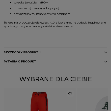
wysoką jakością haftów
uniwersalną czarną kolorystyką
nowoczesnym lifestyle’owym designem
To idealna propozycja dla dzieci, które lubią modne dodatki inspirowane
sportowym stylem i amerykańskim streetwearem.
SZCZEGÓŁY PRODUKTU
PYTANIA O PRODUKT
Marka
47 Brand
Kod producenta
198052013281
ZADAJ PYTANIE
WYBRANE DLA CIEBIE
Kolor
czarny
Potwierdź obecność oznaczeń lub etykiet
nie
wymaganych przepisami