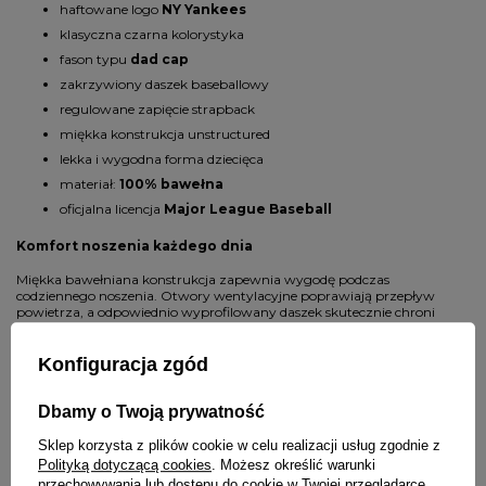
haftowane logo
NY Yankees
klasyczna czarna kolorystyka
fason typu
dad cap
zakrzywiony daszek baseballowy
regulowane zapięcie strapback
miękka konstrukcja unstructured
lekka i wygodna forma dziecięca
materiał:
100% bawełna
oficjalna licencja
Major League Baseball
Komfort noszenia każdego dnia
Miękka bawełniana konstrukcja zapewnia wygodę podczas
codziennego noszenia. Otwory wentylacyjne poprawiają przepływ
powietrza, a odpowiednio wyprofilowany daszek skutecznie chroni
przed słońcem podczas zabawy na świeżym powietrzu. Dzięki lekkiej
konstrukcji czapka dobrze układa się na głowie dziecka i zapewnia
komfort przez cały dzień.
Konfiguracja zgód
Modny dodatek do dziecięcych stylizacji
Dbamy o Twoją prywatność
Model
New York Yankees Clean Up Kids Black
świetnie komponuje
Sklep korzysta z plików cookie w celu realizacji usług zgodnie z
się z:
Polityką dotyczącą cookies
. Możesz określić warunki
przechowywania lub dostępu do cookie w Twojej przeglądarce.