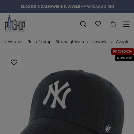
ZŁÓŻ DZIŚ ZAMÓWIENIE, WYŚLEMY W CIĄGU 2 DNI
Wstecz
Jesteś tutaj:
Strona główna
Nowości
Czapka d
PROMOCJA
NOWOŚĆ