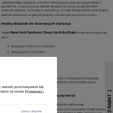
całodziennego noszenia. Otwory wentylacyjne poprawiają przepływ
powietrza, a zakrzywiony daszek skutecznie chroni przed słońcem
podczas zabawy na świeżym powietrzu. Dzięki lekkiej konstrukcji czapka
dobrze układa się na głowie dziecka i nie powoduje uczucia ucisku.
Modny dodatek do dziecięcych stylizacji
Model
New York Yankees Clean Up Kids Khaki
świetnie komponuje
się z:
dziecięcymi bluzami oversize
basicowymi T-shirtami
jeansami i joggerami
sportowymi kompletami
sneakersami lifestyle
Beżowa kolorystyka doskonale wpisuje się w nowoczesne stylizacje
inspirowane minimalistycznym streetwearem oraz modą casual
premium dla dzieci.
ć warunki przechowywania lub
 także na stronie
Prywatność i
Baseballowy klasyk MLB w dziecięcej wersji
Czapki
New York Yankees
od lat należą do najbardziej
rozpoznawalnych dodatków streetwearowych na świecie. Model dziecięcy
Zawsze aktywne
Clean Up pozwala najmłodszym tworzyć modne outfity inspirowane