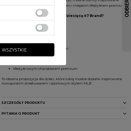
amerykańskim baseballowym klimatem i miejskim lifestyle’em premium.
Dlaczego warto wybrać czapkę dziecięcą 47 Brand?
Model wyróżnia się:
kultowym stylem MLB
modną beżową kolorystyką
wygodnym fasonem dziecięcym
 WSZYSTKIE
lekką konstrukcją
wysoką jakością haftów
lifestyle’owym charakterem premium
To idealna propozycja dla dzieci, które lubią modne dodatki inspirowane
nowojorskim streetwearem i sportowym stylem MLB.
SZCZEGÓŁY PRODUKTU
PYTANIA O PRODUKT
Marka
47 Brand
Kod producenta
198052013304