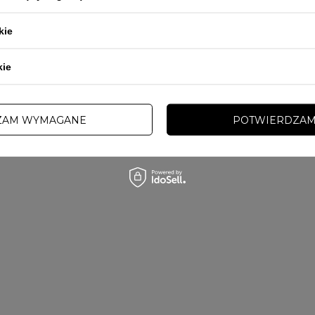
kie
kie
ZAM WYMAGANE
POTWIERDZAM