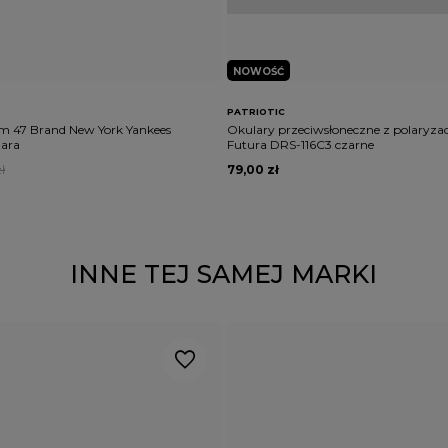
NOWOŚĆ
PATRIOTIC
m 47 Brand New York Yankees
Okulary przeciwsłoneczne z polaryzacj
ara
Futura DRS-116C3 czarne
ł
79,00 zł
INNE TEJ SAMEJ MARKI