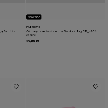
NOWOŚĆ
PATRIOTIC
4
ą Patriotic
Okulary przeciwsłoneczne Patriotic Tag DR_42C4
C
czarne
Y
69,00 zł
1