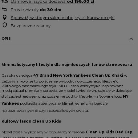
Darmowa i szybka dostawa
od
198,00 zł
Proste zwroty
do
30
dni
Sprawdź, w którym sklepie obejrzysz i kupisz od ręki
Bezpieczne zakupy
OPIS
Minimalistyczny lifestyle dla najmłodszych fanów streetwearu
Czapka dziecięca
47 Brand New York Yankees Clean Up Khaki
w
beżowym kolorze to połączenie wygody, nowoczesnego lifestyle’u i
kultowego baseballowego stylu MLB. Jasna kolorystyka inspirowana
modą casual premium sprawia, że model świetnie wpisuje się w dziecięce
stylizacje streetwear oraz codzienne outfity lifestyle. Haftowane logo
NY
Yankees
podkreśla autentyczny klimat jednej z najbardziej
rozpoznawalnych drużyn baseballowych świata.
Kultowy fason Clean Up Kids
Model został wykonany w popularnym fasonie
Clean Up Kids Dad Cap
,
który wyróżnia się miękką konstrukcją oraz wygodnym dopasowaniem