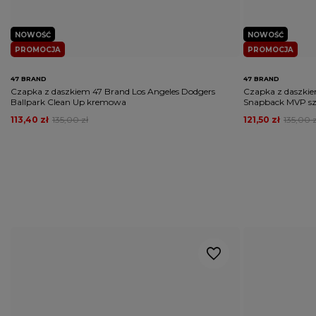
NOWOŚĆ
NOWOŚĆ
PROMOCJA
PROMOCJA
47 BRAND
47 BRAND
Czapka z daszkiem 47 Brand Los Angeles Dodgers
Czapka z daszkie
Ballpark Clean Up kremowa
Snapback MVP sz
113,40 zł
135,00 zł
121,50 zł
135,00 z