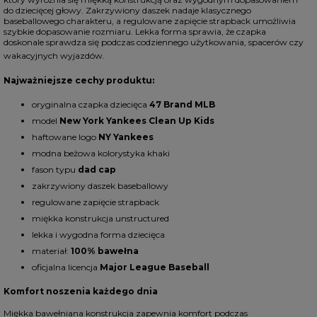
do dziecięcej głowy. Zakrzywiony daszek nadaje klasycznego
baseballowego charakteru, a regulowane zapięcie strapback umożliwia
szybkie dopasowanie rozmiaru. Lekka forma sprawia, że czapka
doskonale sprawdza się podczas codziennego użytkowania, spacerów czy
wakacyjnych wyjazdów.
Najważniejsze cechy produktu:
oryginalna czapka dziecięca
47 Brand MLB
model
New York Yankees Clean Up Kids
haftowane logo
NY Yankees
modna beżowa kolorystyka khaki
fason typu
dad cap
zakrzywiony daszek baseballowy
regulowane zapięcie strapback
miękka konstrukcja unstructured
lekka i wygodna forma dziecięca
materiał:
100% bawełna
oficjalna licencja
Major League Baseball
Komfort noszenia każdego dnia
Miękka bawełniana konstrukcja zapewnia komfort podczas