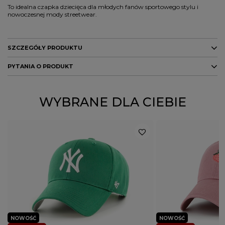
To idealna czapka dziecięca dla młodych fanów sportowego stylu i
nowoczesnej mody streetwear.
SZCZEGÓŁY PRODUKTU
PYTANIA O PRODUKT
Marka
47 Brand
Kod producenta
196895641739
ZADAJ PYTANIE
WYBRANE DLA CIEBIE
Kolor
biały
Potwierdź obecność oznaczeń lub etykiet
nie
wymaganych przepisami
NOWOŚĆ
NOWOŚĆ