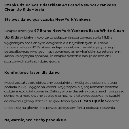
Czapka dziecięca z daszkiem 47 Brand New York Yankees
Clean Up Kids – biała
Stylowa dziecięca czapka New York Yankees
Czapka dziecięca
47 Brand New York Yankees Basic White Clean
Up Kids
w białym kolorze to połączenie sportowego stylu MLB z
wygodnym codziennym designem dla najmłodszych. Kultowe
haftowane logo NY Yankees nadaje modelowi charakterystycznego
baseballowego wyglądu inspirowanego amerykańskim streetwearem.
Jasna kolorystyka sprawia, że czapka świetnie pasuje do letnich i
sportowych stylizacji dziecięcych.
Komfortowy fason dla dzieci
Model został zaprojektowany specjalnie z myślą o dzieciach, dlatego
posiada lekką i wygodną konstrukcję zapewniającą komfort podczas
codziennego użytkowania. Zakrzywiony daszek skutecznie chroni przed
słońcem, a regulowane zapięcie umożliwia łatwe dopasowanie czapki
do obwodu głowy dziecka. Miękki fason typu
Clean Up Kids
dobrze
układa się na głowie i nie powoduje dyskomfortu podczas noszenia.
Najważniejsze cechy produktu: