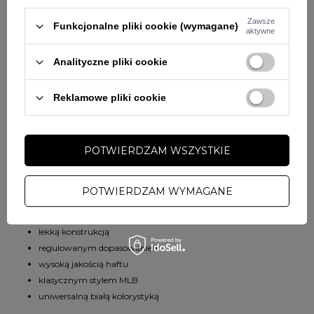
dziecięcych kompletów dresowych
Zawsze
Funkcjonalne pliki cookie (wymagane)
aktywne
T-shirtów sportowych
bluz streetwear
Analityczne pliki cookie
sneakersów i odzieży casual
letnich stylizacji dziecięcych
Reklamowe pliki cookie
Minimalistyczny design oraz kultowe logo Yankees sprawiają, że czapka
wyróżnia się nowoczesnym sportowym stylem inspirowanym
amerykańską modą baseballową.
POTWIERDZAM WSZYSTKIE
Dlaczego warto wybrać czapkę dziecięcą 47 Brand Yankees?
Model wyróżnia się:
POTWIERDZAM WYMAGANE
wygodnym fasonem dla dzieci
lekką konstrukcją
regulowanym dopasowaniem
wysoką jakością haftu
klasycznym stylem MLB
uniwersalną białą kolorystyką