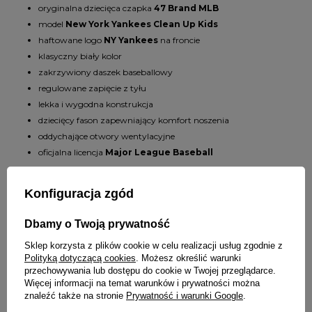
oryginalna dziecięca czapka
47 Brand MLB
model
New York Yankees Clean Up Kids
haftowane logo
NY Yankees
na froncie
klasyczny biały kolor
zakrzywiony daszek baseballowy
regulowane zapięcie z tyłu
lekka i wygodna konstrukcja
dziecięcy fason zapewniający komfort noszenia
oddychające otwory wentylacyjne
oficjalna licencja
Major League Baseball
Idealna czapka na wiosnę i lato
Konfiguracja zgód
Czapka została wykonana z przewiewnego materiału, dzięki czemu
świetnie sprawdzi się podczas cieplejszych dni. Model zapewnia ochronę
Dbamy o Twoją prywatność
przed słońcem podczas spacerów, wyjazdów, aktywności sportowych
oraz codziennego użytkowania. Uniwersalny biały kolor doskonale
Sklep korzysta z plików cookie w celu realizacji usług zgodnie z
komponuje się z dziecięcą odzieżą sportową oraz casualową.
Polityką dotyczącą cookies
. Możesz określić warunki
przechowywania lub dostępu do cookie w Twojej przeglądarce.
Sportowy styl inspirowany MLB
Więcej informacji na temat warunków i prywatności można
znaleźć także na stronie
Prywatność i warunki Google
.
Model
New York Yankees Kids Clean Up
świetnie pasuje do: