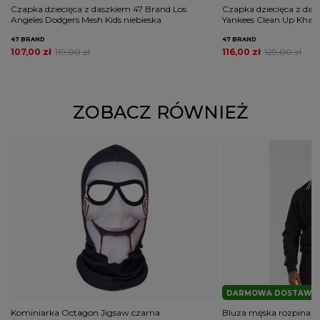
Czapka dziecięca z daszkiem 47 Brand Los
Czapka dziecięca z da
Angeles Dodgers Mesh Kids niebieska
Yankees Clean Up Khak
47 BRAND
47 BRAND
107,00 zł
119,00 zł
116,00 zł
129,00 zł
ZOBACZ RÓWNIEŻ
DARMOWA DOSTAWA
Kominiarka Octagon Jigsaw czarna
Bluza męska rozpinana 