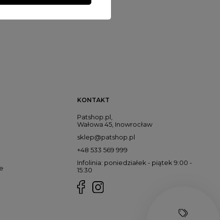
KONTAKT
Patshop.pl,
Wałowa 45, Inowrocław
sklep@patshop.pl
+48 533 569 999
Infolinia: poniedziałek - piątek 9:00 -
e
15:30