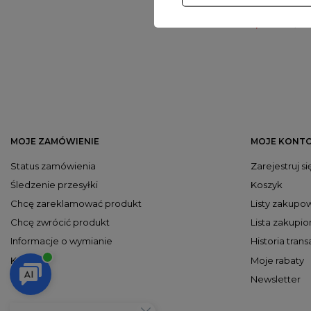
Body damskie O
79,00 zł
98,00 
MOJE ZAMÓWIENIE
MOJE KONT
Status zamówienia
Zarejestruj si
Śledzenie przesyłki
Koszyk
Chcę zareklamować produkt
Listy zakupo
Chcę zwrócić produkt
Lista zakupi
Informacje o wymianie
Historia trans
Kontakt
Moje rabaty
Newsletter