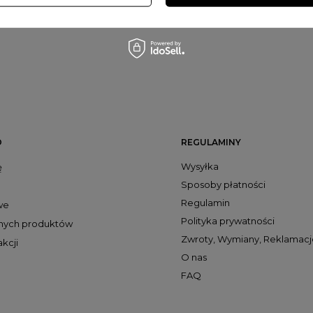
lavoga Noma jasno brązowe
zł
O
REGULAMINY
Wysyłka
ę
Sposoby płatności
Regulamin
we
Polityka prywatności
onych produktów
Zwroty, Wymiany, Reklamacj
akcji
O nas
FAQ