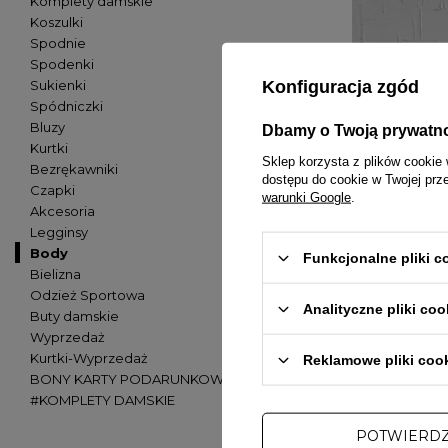
Komplety damskie
Koszulki
Spodnie
Spodenki
Konfiguracja zgód
Sukienki
Spódniczki
Bluzy
Dbamy o Twoją prywatn
Kurtki
Sklep korzysta z plików cookie 
Bezrękawniki
dostępu do cookie w Twojej prz
Czapki
warunki Google
.
Akcesoria
Legginsy
Body
Funkcjonalne pliki 
Bielizna
Odzież Sportowa
Analityczne pliki coo
Buty damskie
Wyprzedaż
Kurtki-Wyprzedaż
Reklamowe pliki coo
BONY KARTY PODARUNKOWE
PRZECENA
#KOMPLETY DAMSKIE
W PROMOCJI
POTWIERD
OLAVOGA