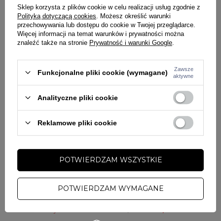
Wykonana z najwyższej jakości bawełny o
Sklep korzysta z plików cookie w celu realizacji usług zgodnie z
gramaturze 320 g/m2
Polityką dotyczącą cookies
. Możesz określić warunki
Kaptur regulowany troczkami
przechowywania lub dostępu do cookie w Twojej przeglądarce.
Więcej informacji na temat warunków i prywatności można
Dół bluzy i rękawy zakończone ściągaczami
znaleźć także na stronie
Prywatność i warunki Google
.
Dwie kieszenie boczne otwarte
Na piersi minimalistyczne logo
Miły w dotyku, szczotkowany materiał od wewnętrznej strony
Zawsze
Funkcjonalne pliki cookie (wymagane)
aktywne
Materiał: 70% bawełna, 30% elastan
Analityczne pliki cookie
SZCZEGÓŁY PRODUKTU
Reklamowe pliki cookie
PYTANIA O PRODUKT
Marka
PITBULL
Kod
S
135082000501
M
135082000502
POTWIERDZAM WSZYSTKIE
producenta
L
135082000503
XL
135082000504
ZADAJ PYTANIE
OSZCZĘDŹ KUPUJĄC WIĘCEJ
Kolor
biały
POTWIERDZAM WYMAGANE
Komplet dresowy męski Pit Bull Hackett biały
PŁEĆ
MĘŻCZYZNA
Taniej w zestawie o 23%
498,00 zł
379,00 zł
Potwierdź obecność oznaczeń lub etykiet
nie