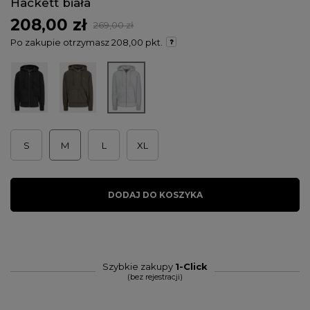
Hackett biała
208,00 zł
269,00 zł
Po zakupie otrzymasz
208,00 pkt.
S
M
L
XL
DODAJ DO KOSZYKA
Szybkie zakupy
1-Click
(bez rejestracji)