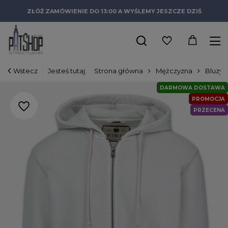
ZŁÓŻ ZAMÓWIENIE DO 13:00 A WYŚLEMY JESZCZE DZIŚ
Wstecz
Jesteś tutaj:
Strona główna
Mężczyzna
Bluzy
DARMOWA DOSTAWA
PROMOCJA
PRZECENA