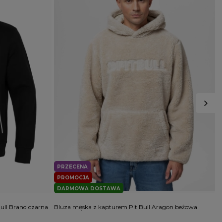
PRZECENA
PROMOCJA
DARMOWA DOSTAWA
ull Brand czarna
Bluza męska z kapturem Pit Bull Aragon beżowa
B
D