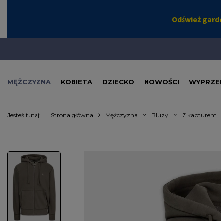
MĘŻCZYZNA
KOBIETA
DZIECKO
NOWOŚCI
WYPRZE
Jesteś tutaj:
Strona główna
Mężczyzna
Bluzy
Z kapturem