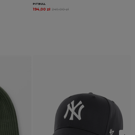
PITBULL
P
194,00 zł
249,00 zł
2