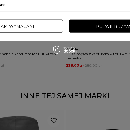
kie
PRZECENA
ZAM WYMAGANE
POTWIERDZAM
PROMOCJA
TAWA
DARMOWA DOSTAWA
PITBULL
inana z kapturem Pit Bull Ruffin
Bluza męska z kapturem Pitbull Pit 
niebieska
 zł
238,00 zł
289,00 zł
INNE TEJ SAMEJ MARKI