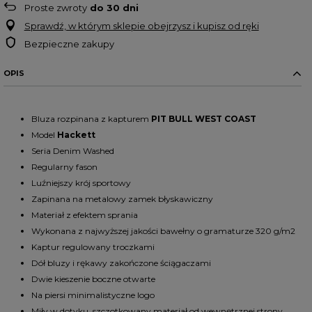
Proste zwroty
do
30
dni
Sprawdź, w którym sklepie obejrzysz i kupisz od ręki
Bezpieczne zakupy
OPIS
Bluza rozpinana z kapturem
PIT
BULL
WEST
COAST
Model
Hackett
Seria Denim Washed
Regularny fason
Luźniejszy krój sportowy
Zapinana na metalowy zamek błyskawiczny
Materiał z efektem sprania
Wykonana z najwyższej jakości bawełny o gramaturze 320 g/m2
Kaptur regulowany troczkami
Dół bluzy i rękawy zakończone ściągaczami
Dwie kieszenie boczne otwarte
Na piersi minimalistyczne logo
Miły w dotyku, szczotkowany materiał od wewnętrznej strony