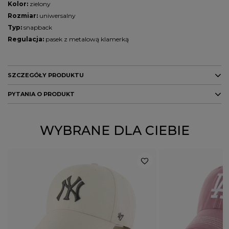
Kolor:
zielony
Rozmiar:
uniwersalny
Typ:
snapback
Regulacja:
pasek z metalową klamerką
SZCZEGÓŁY PRODUKTU
PYTANIA O PRODUKT
Marka
PITBULL
Kolor
zielony
ZADAJ PYTANIE
WYBRANE DLA CIEBIE
PŁEĆ
MĘŻCZYZNA
Potwierdź obecność oznaczeń lub etykiet
nie
wymaganych przepisami