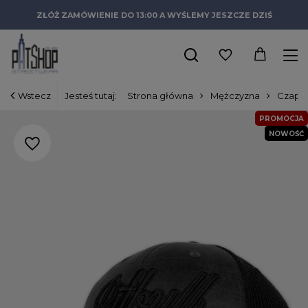
ZŁÓŻ ZAMÓWIENIE DO 13:00 A WYŚLEMY JESZCZE DZIŚ
Wstecz
Jesteś tutaj:
Strona główna
Mężczyzna
Czapki
PROMOCJA
NOWOŚĆ