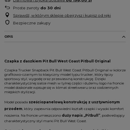
Proste zwroty
do
30
dni
Sprawdź, w którym sklepie obejrzysz i kupisz od ręki
Bezpieczne zakupy
OPIS
Czapka z daszkiem Pit Bull West Coast Pitbull Original
Czapka Trucker Snapback Pit Bull West Coast Pitbull Original w kolorze
grafitowo-czarnym to klasyczny model typu trucker, który łączy
sportowy styl, wygodę oraz przewiewną konstrukcję. Dzięki
charakterystycznej siatce mesh w tylnej części i dużemu logo na froncie
model doskonale wpisuje się w klimat streetwearu oraz codziennych
miejskich stylizacji.
Model posiada
sześciopanelową konstrukcję z usztywnionym
przodem
, który zapewnia odpowiedni kształt czapki i wysoki komfort
noszenia. Na froncie umieszczono
duży napis „Pitbull”
, podkreślający
charakterystyczny styl marki Pit Bull West Coast.