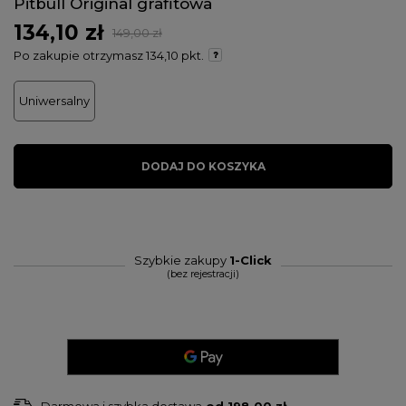
Pitbull Original grafitowa
134,10 zł
149,00 zł
Po zakupie otrzymasz
134,10 pkt.
Uniwersalny
DODAJ DO KOSZYKA
Szybkie zakupy
1-Click
(bez rejestracji)
Darmowa i szybka dostawa
od
198,00 zł