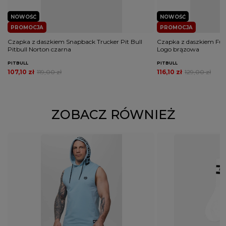
NOWOŚĆ
NOWOŚĆ
PROMOCJA
PROMOCJA
Czapka z daszkiem Snapback Trucker Pit Bull
Czapka z daszkiem Full 
Pitbull Norton czarna
Logo brązowa
PITBULL
PITBULL
107,10 zł
119,00 zł
116,10 zł
129,00 zł
ZOBACZ RÓWNIEŻ