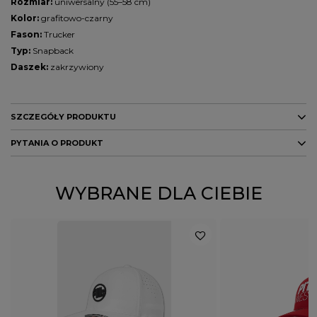
Rozmiar:
uniwersalny (55–58 cm)
Kolor:
grafitowo-czarny
Fason:
Trucker
Typ:
Snapback
Daszek:
zakrzywiony
SZCZEGÓŁY PRODUKTU
PYTANIA O PRODUKT
Marka
PITBULL
Kolor
szary
czarny
ZADAJ PYTANIE
WYBRANE DLA CIEBIE
PŁEĆ
MĘŻCZYZNA
Potwierdź obecność oznaczeń lub etykiet
nie
wymaganych przepisami