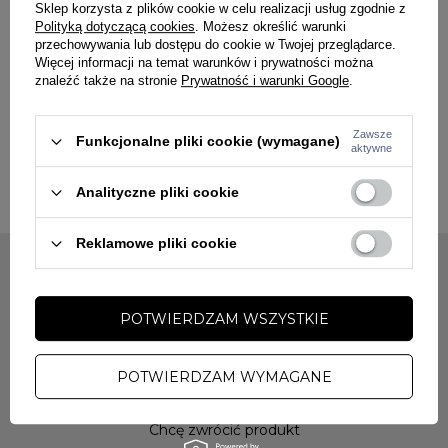
Sklep korzysta z plików cookie w celu realizacji usług zgodnie z
Polityką dotyczącą cookies
. Możesz określić warunki
przechowywania lub dostępu do cookie w Twojej przeglądarce.
PRZECENA
Więcej informacji na temat warunków i prywatności można
W PROMOCJI
znaleźć także na stronie
Prywatność i warunki Google
.
OLAVOGA
Spodnie damskie jeans Olavoga
Eliokie szare
Zawsze
Funkcjonalne pliki cookie (wymagane)
aktywne
179,00 zł
238,00 zł
Analityczne pliki cookie
Reklamowe pliki cookie
MOJE ZAMÓWIENIE
POTWIERDZAM WSZYSTKIE
Status zamówienia
Śledzenie przesyłki
POTWIERDZAM WYMAGANE
Chcę zareklamować produkt
Chcę zwrócić produkt