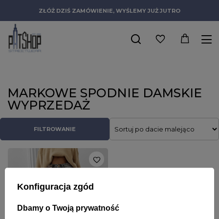
ZŁÓŻ DZIŚ ZAMÓWIENIE, WYŚLEMY JUŻ JUTRO
MARKOWE SPODNIE DAMSKIE
WYPRZEDAŻ
FILTROWANIE
Konfiguracja zgód
Dbamy o Twoją prywatność