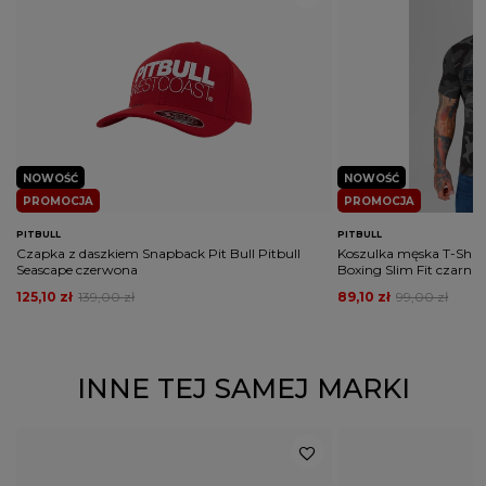
NOWOŚĆ
NOWOŚĆ
PROMOCJA
PROMOCJA
PITBULL
PITBULL
Czapka z daszkiem Snapback Pit Bull Pitbull
Koszulka męska T-Shirt P
Seascape czerwona
Boxing Slim Fit czarna
125,10 zł
139,00 zł
89,10 zł
99,00 zł
INNE TEJ SAMEJ MARKI