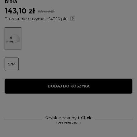
biała
143,10 zł
159,00 zł
Po zakupie otrzymasz
143,10 pkt.
S/M
DODAJ DO KOSZYKA
Szybkie zakupy
1-Click
(bez rejestracji)