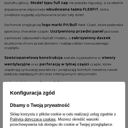
kształtu głowy.
Model typu full cap
nie posiada regulacji, a za idealne
dopasowanie odpowiada
wbudowana taśma FLEXFIT
, która
zwiększa wygodę użytkowania przez cały dzień.
Na froncie znajduje się
logo marki
Pit Bull
West Coast, które podkreśla
sportowy charakter czapki.
Usztywniony przedni panel
pozwala
zachować odpowiedni kształt modelu, a
zakrzywiony daszek
skutecznie chroni przed słońcem i nadaje całości nowoczesnego
wyglądu.
Sześciopanelowa konstrukcja
została wyposażona w
otwory
wentylacyjne
oraz
perforację w tylnej części
czapki, które
wspierają cyrkulację powietrza i zwiększają komfort noszenia nawet
podczas cieplejszych dni oraz intensywnych aktywności.
Najważniejsze cechy produktu:
Konfiguracja zgód
czapka marki Pit Bull West Coast
model Tech Logo
Dbamy o Twoją prywatność
kolor biały
klasyczna konstrukcja typu full cap
Sklep korzysta z plików cookie w celu realizacji usług zgodnie z
sportowy krój ze zgiętym daszkiem
Polityką dotyczącą cookies
. Możesz określić warunki
przechowywania lub dostępu do cookie w Twojej przeglądarce.
logo marki na froncie