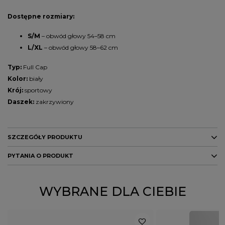
Dostępne rozmiary:
S/M
– obwód głowy 54–58 cm
L/XL
– obwód głowy 58–62 cm
Typ:
Full Cap
Kolor:
biały
Krój:
sportowy
Daszek:
zakrzywiony
SZCZEGÓŁY PRODUKTU
PYTANIA O PRODUKT
Marka
PITBULL
Kolor
biały
ZADAJ PYTANIE
WYBRANE DLA CIEBIE
PŁEĆ
MĘŻCZYZNA
Potwierdź obecność oznaczeń lub etykiet
nie
wymaganych przepisami