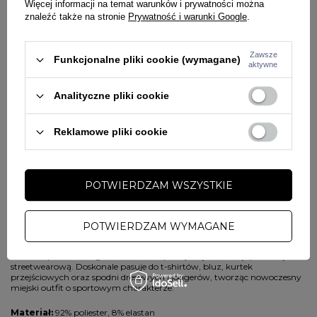
Więcej informacji na temat warunków i prywatności można
usztywniony przedni panel
znaleźć także na stronie
Prywatność i warunki Google
.
lekki i elastyczny materiał
wbudowana taśma FLEXFIT
Zawsze
6-panelowa konstrukcja
Funkcjonalne pliki cookie (wymagane)
aktywne
otwory wentylacyjne
perforacja w tylnej części czapki
Analityczne pliki cookie
trwałe i staranne wykonanie
wysoki komfort użytkowania
Reklamowe pliki cookie
Dlaczego warto wybrać czapkę Full Cap Pitbull Tech Logo?
Czapka Pit Bull West Coast Tech Logo to idealny wybór dla osób
aktywnych, które oczekują połączenia wygody, funkcjonalności i
POTWIERDZAM WSZYSTKIE
sportowego stylu. Lekki materiał, technologia FLEXFIT oraz skuteczna
wentylacja sprawiają, że model doskonale sprawdzi się zarówno na co
dzień, jak i podczas aktywności fizycznej.
POTWIERDZAM WYMAGANE
Jak stylizować białą czapkę z daszkiem Tech Logo?
Biała czapka Tech Logo świetnie komponuje się z odzieżą sportową i
streetwearową. Doskonale pasuje do t-shirtów, bluz, kurtek
przejściowych oraz spodni dresowych i joggerów, tworząc nowoczesny
miejski outfit o sportowym charakterze.
Materiał:
92% poliester, 8% elastan