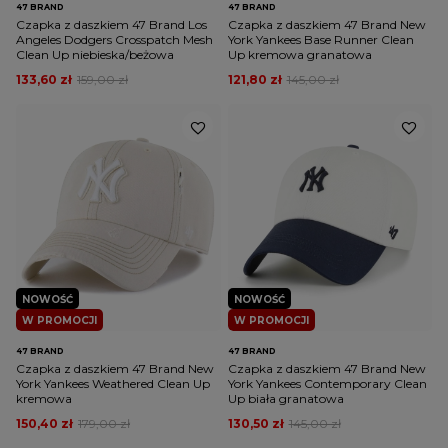
47 BRAND
47 BRAND
Czapka z daszkiem 47 Brand Los
Czapka z daszkiem 47 Brand New
Angeles Dodgers Crosspatch Mesh
York Yankees Base Runner Clean
Clean Up niebieska/beżowa
Up kremowa granatowa
133,60 zł
159,00 zł
121,80 zł
145,00 zł
NOWOŚĆ
NOWOŚĆ
W PROMOCJI
W PROMOCJI
47 BRAND
47 BRAND
Czapka z daszkiem 47 Brand New
Czapka z daszkiem 47 Brand New
York Yankees Weathered Clean Up
York Yankees Contemporary Clean
kremowa
Up biała granatowa
150,40 zł
179,00 zł
130,50 zł
145,00 zł