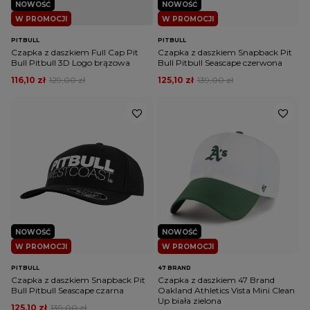
NOWOŚĆ
NOWOŚĆ
W PROMOCJI
W PROMOCJI
PITBULL
PITBULL
Czapka z daszkiem Full Cap Pit
Czapka z daszkiem Snapback Pit
Bull Pitbull 3D Logo brązowa
Bull Pitbull Seascape czerwona
116,10 zł
129,00 zł
125,10 zł
139,00 zł
NOWOŚĆ
NOWOŚĆ
W PROMOCJI
W PROMOCJI
PITBULL
47 BRAND
Czapka z daszkiem Snapback Pit
Czapka z daszkiem 47 Brand
Bull Pitbull Seascape czarna
Oakland Athletics Vista Mini Clean
Up biała zielona
125,10 zł
139,00 zł