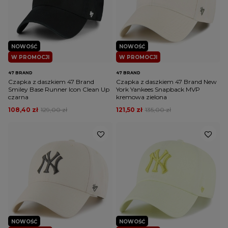
NOWOŚĆ
NOWOŚĆ
W PROMOCJI
W PROMOCJI
47 BRAND
47 BRAND
Czapka z daszkiem 47 Brand
Czapka z daszkiem 47 Brand New
Smiley Base Runner Icon Clean Up
York Yankees Snapback MVP
czarna
kremowa zielona
108,40 zł
129,00 zł
121,50 zł
135,00 zł
NOWOŚĆ
NOWOŚĆ