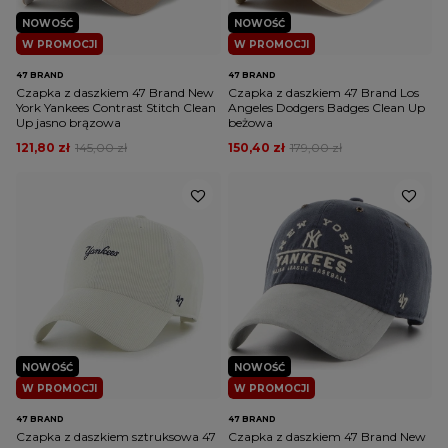
NOWOŚĆ
NOWOŚĆ
W PROMOCJI
W PROMOCJI
47 BRAND
47 BRAND
Czapka z daszkiem 47 Brand New
Czapka z daszkiem 47 Brand Los
York Yankees Contrast Stitch Clean
Angeles Dodgers Badges Clean Up
Up jasno brązowa
beżowa
121,80 zł
145,00 zł
150,40 zł
179,00 zł
NOWOŚĆ
NOWOŚĆ
W PROMOCJI
W PROMOCJI
47 BRAND
47 BRAND
Czapka z daszkiem sztruksowa 47
Czapka z daszkiem 47 Brand New