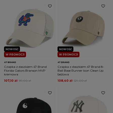
NOWOŚĆ
NOWOŚĆ
W PROMOCJI
W PROMOCJI
47 BRAND
47 BRAND
Czapka z daszkiem 47 Brand
Czapka z daszkiem 47 Brand 8-
Florida Gators Branson MVP
Ball Base Runner Icon Clean Up
kremowa
beżowa
107,10 zł
119,00 zł
108,40 zł
129,00 zł