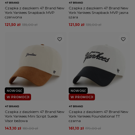
47 BRAND
47 BRAND
Czapka z daszkiem 47 Brand New
Czapka z daszkiem 47 Brand New
York Yankees Snapback MVP
York Yankees Snapback MVP jasna
czerwona
szara
121,50 zł
135,00 zł
121,50 zł
135,00 zł
NOWOŚĆ
NOWOŚĆ
W PROMOCJI
W PROMOCJI
47 BRAND
47 BRAND
Czapka z daszkiem 47 Brand New
Czapka z daszkiem 47 Brand New
York Yankees Mini Script Suede
York Yankees Foundational TT
Visor beżowa
czarna
143,10 zł
159,00 zł
161,10 zł
179,00 zł