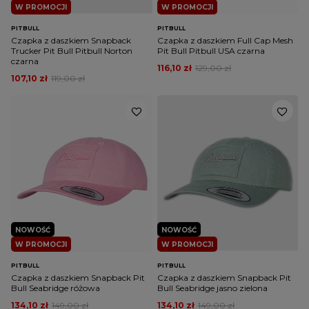
W PROMOCJI
W PROMOCJI
PITBULL
PITBULL
Czapka z daszkiem Snapback
Czapka z daszkiem Full Cap Mesh
Trucker Pit Bull Pitbull Norton
Pit Bull Pitbull USA czarna
czarna
116,10 zł
129,00 zł
107,10 zł
119,00 zł
NOWOŚĆ
NOWOŚĆ
W PROMOCJI
W PROMOCJI
PITBULL
PITBULL
Czapka z daszkiem Snapback Pit
Czapka z daszkiem Snapback Pit
Bull Seabridge różowa
Bull Seabridge jasno zielona
134,10 zł
149,00 zł
134,10 zł
149,00 zł