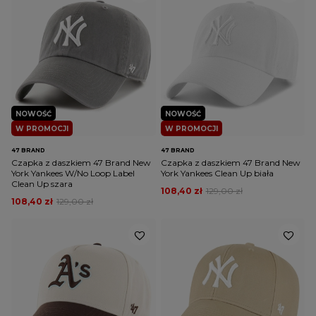
NOWOŚĆ
NOWOŚĆ
W PROMOCJI
W PROMOCJI
47 BRAND
47 BRAND
Czapka z daszkiem 47 Brand New
Czapka z daszkiem 47 Brand New
York Yankees W/No Loop Label
York Yankees Clean Up biała
Clean Up szara
108,40 zł
129,00 zł
108,40 zł
129,00 zł