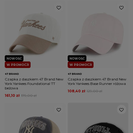
NOWOŚĆ
NOWOŚĆ
W PROMOCJI
W PROMOCJI
47 BRAND
47 BRAND
Czapka z daszkiem 47 Brand New
Czapka z daszkiem 47 Brand New
York Yankees Foundational TT
York Yankees Base Runner różowa
beżowa
108,40 zł
129,00 zł
161,10 zł
179,00 zł