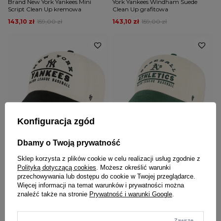
Brand New York Yankees Mini
York Yankees Windham Suede
Script Clean Up kremowa
Clean Up grafitowa
143,10 zł
159,00 zł
143,10 zł
159,00 zł
Konfiguracja zgód
NOWOŚĆ
NOWOŚĆ
W PROMOCJI
W PROMOCJI
Dbamy o Twoją prywatność
47 BRAND
47 BRAND
Sklep korzysta z plików cookie w celu realizacji usług zgodnie z
Czapka z daszkiem 47 Brand New
Czapka z daszkiem 47 Brand
Polityką dotyczącą cookies
. Możesz określić warunki
York Yankees Windham Clean Up
Oakland Athletics Windham Clean
przechowywania lub dostępu do cookie w Twojej przeglądarce.
kremowa czarna
Up kremowa zielona
Więcej informacji na temat warunków i prywatności można
130,50 zł
145,00 zł
130,50 zł
145,00 zł
znaleźć także na stronie
Prywatność i warunki Google
.
Zawsze