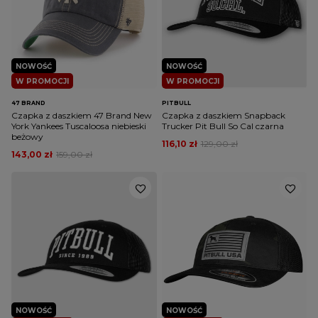
NOWOŚĆ
NOWOŚĆ
W PROMOCJI
W PROMOCJI
47 BRAND
PITBULL
Czapka z daszkiem 47 Brand New
Czapka z daszkiem Snapback
York Yankees Tuscaloosa niebieski
Trucker Pit Bull So Cal czarna
beżowy
116,10 zł
129,00 zł
143,00 zł
159,00 zł
NOWOŚĆ
NOWOŚĆ