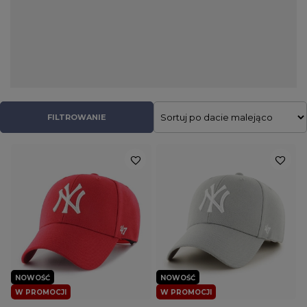
zakorzeniły się one w modzie streetwear i niezależnie od pory
roku są nieodłącznym elementem ulicznych stylizacji. W naszym
sklepie znajdziecie czapki z daszkiem takich producentów jak
PITBULL, Cayler & Sons oraz 47 Brand. Nie zabrakło tu
klasycznych full capów, jak również stylowych snapbacków,
wyposażonych w przewiewną siateczkę truckerek oraz
kapeluszy typu bucket hat. Dzięki dużej różnorodności kolorów
do każdej stylizacji uda się dobrać pasujący model, zarówno dla
FILTROWANIE
niego jak i dla niej.
NOWOŚĆ
NOWOŚĆ
W PROMOCJI
W PROMOCJI