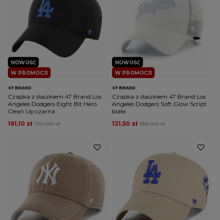
NOWOŚĆ
NOWOŚĆ
W PROMOCJI
W PROMOCJI
47 BRAND
47 BRAND
Czapka z daszkiem 47 Brand Los
Czapka z daszkiem 47 Brand Los
Angeles Dodgers Eight Bit Hero
Angeles Dodgers Soft Glow Script
Clean Up czarna
biała
161,10 zł
179,00 zł
121,50 zł
135,00 zł