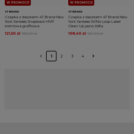
W PROMOCJI
W PROMOCJI
47 BRAND
47 BRAND
Czapka z daszkiem 47 Brand New
Czapka z daszkiem 47 Brand New
York Yankees Snapback MVP
York Yankees W/No Loop Label
kremowa grafitowa
Clean Up jasno żółta
121,50 zł
135,00 zł
108,40 zł
129,00 zł
1
2
3
4
Najciekawsze czapki z daszkiem męskie
- sprawdź naszą jakość
Czapka z daszkiem przez lata przeistoczyła się z praktycznego
dodatku w jeden z symboli mody streetwearowej. Dzisiaj wiele
ciekawych outfitów będzie niepełnych bez tego wyjątkowego
nakrycia głowy. Jeżeli szukasz jakościowych dodatków do
swojej szafy, to dobrze trafiłeś. W ofercie naszego sklepu
znajdziesz produkty najwyższej klasy. Koniecznie zapoznaj się ze
szczegółami! Oryginalne czapki z daszkiem dostępne w naszym