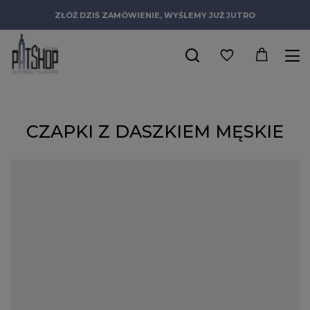
ZŁÓŻ DZIŚ ZAMÓWIENIE, WYŚLEMY JUŻ JUTRO
CZAPKI Z DASZKIEM MĘSKIE
Pierwsze tego typu nakrycia głowy pojawiły się w latach 50-tych
w Stanach Zjednoczonych. Jedna z firm odzieżowych
zaproponowała członkom drużyn baseballowych czapki z
daszkiem męskie, które miały chronić oczy i ułatwić
wykonywanie rzutów pod słońce. Oryginalny wygląd i
praktyczna konstrukcja sprawiły, że bejsbolówki, jak z czasem je
ochrzczono, zyskały ogromną popularność, liczną rzeszę fanów
na całym świecie i kilkanaście różnych wersji. Noszą je zarówno
sportowcy jak i niektóre służby mundurowe, najbardziej jednak