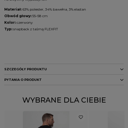
Materiał:
63% poliester, 34% bawełna, 3% elastan
Obwód głowy:
55–58 cm
Kolor:
czerwony
Typ:
snapback z taśmą FLEXFIT
SZCZEGÓŁY PRODUKTU
PYTANIA O PRODUKT
Marka
PITBULL
Kolor
czerwony
ZADAJ PYTANIE
WYBRANE DLA CIEBIE
PŁEĆ
MĘŻCZYZNA
Potwierdź obecność oznaczeń lub etykiet
nie
wymaganych przepisami