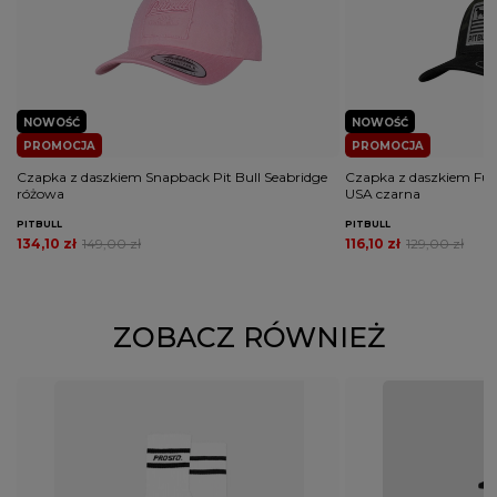
NOWOŚĆ
NOWOŚĆ
PROMOCJA
PROMOCJA
Czapka z daszkiem Snapback Pit Bull Seabridge
Czapka z daszkiem Full 
różowa
USA czarna
PITBULL
PITBULL
134,10 zł
149,00 zł
116,10 zł
129,00 zł
ZOBACZ RÓWNIEŻ