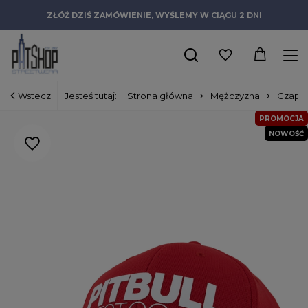
ZŁÓŻ DZIŚ ZAMÓWIENIE, WYŚLEMY W CIĄGU 2 DNI
Wstecz
Jesteś tutaj:
Strona główna
Mężczyzna
Czapki
PROMOCJA
NOWOŚĆ