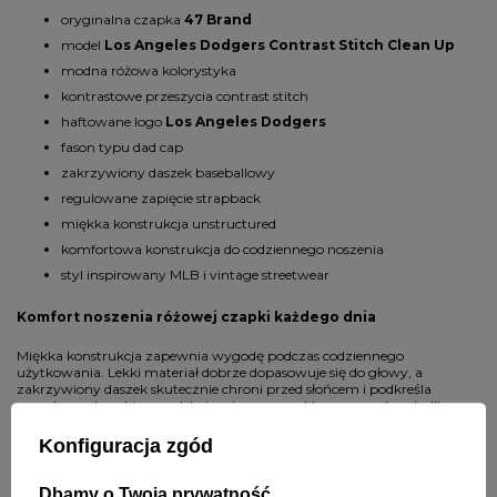
oryginalna czapka
47 Brand
model
Los Angeles Dodgers Contrast Stitch Clean Up
modna różowa kolorystyka
kontrastowe przeszycia contrast stitch
haftowane logo
Los Angeles Dodgers
fason typu dad cap
zakrzywiony daszek baseballowy
regulowane zapięcie strapback
miękka konstrukcja unstructured
komfortowa konstrukcja do codziennego noszenia
styl inspirowany MLB i vintage streetwear
Komfort noszenia różowej czapki każdego dnia
Miękka konstrukcja zapewnia wygodę podczas codziennego
użytkowania. Lekki materiał dobrze dopasowuje się do głowy, a
zakrzywiony daszek skutecznie chroni przed słońcem i podkreśla
casualowy charakter modelu inspirowanego klasycznym baseball’em.
Różowa kolorystyka sprawia, że czapka świetnie komponuje się
zarówno z minimalistycznymi, jak i streetwearowymi outfitami.
Konfiguracja zgód
Różowa czapka Los Angeles Dodgers do stylizacji casual i
Dbamy o Twoją prywatność