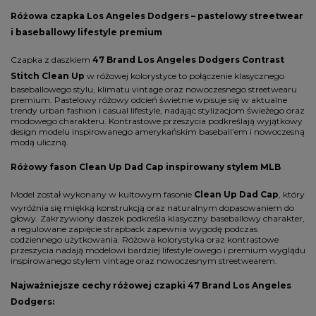
Różowa czapka Los Angeles Dodgers – pastelowy streetwear
i baseballowy lifestyle premium
Czapka z daszkiem
47 Brand Los Angeles Dodgers Contrast
Stitch Clean Up
w różowej kolorystyce to połączenie klasycznego
baseballowego stylu, klimatu vintage oraz nowoczesnego streetwearu
premium. Pastelowy różowy odcień świetnie wpisuje się w aktualne
trendy urban fashion i casual lifestyle, nadając stylizacjom świeżego oraz
modowego charakteru. Kontrastowe przeszycia podkreślają wyjątkowy
design modelu inspirowanego amerykańskim baseball’em i nowoczesną
modą uliczną.
Różowy fason Clean Up Dad Cap inspirowany stylem MLB
Model został wykonany w kultowym fasonie
Clean Up Dad Cap
, który
wyróżnia się miękką konstrukcją oraz naturalnym dopasowaniem do
głowy. Zakrzywiony daszek podkreśla klasyczny baseballowy charakter,
a regulowane zapięcie strapback zapewnia wygodę podczas
codziennego użytkowania. Różowa kolorystyka oraz kontrastowe
przeszycia nadają modelowi bardziej lifestyle’owego i premium wyglądu
inspirowanego stylem vintage oraz nowoczesnym streetwearem.
Najważniejsze cechy różowej czapki 47 Brand Los Angeles
Dodgers: