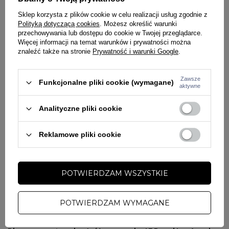
streetwear
Sklep korzysta z plików cookie w celu realizacji usług zgodnie z
Model
Los Angeles Dodgers Contrast Stitch Clean Up Pink
Polityką dotyczącą cookies
. Możesz określić warunki
świetnie komponuje się z:
przechowywania lub dostępu do cookie w Twojej przeglądarce.
Więcej informacji na temat warunków i prywatności można
oversize’owymi bluzami
znaleźć także na stronie
Prywatność i warunki Google
.
basicowymi T-shirtami
jeansami loose fit
Zawsze
Funkcjonalne pliki cookie (wymagane)
joggerami i chinosami
aktywne
sneakersami lifestyle
Analityczne pliki cookie
Różowa kolorystyka tworzy modny outfit inspirowany nowoczesnym
streetwearem, stylem baseballowym oraz miejskim lifestyle’em
premium.
Reklamowe pliki cookie
Pastelowy klimat MLB i nowoczesna moda uliczna w różowym
wydaniu
POTWIERDZAM WSZYSTKIE
Seria
Contrast Stitch Clean Up
od
47 Brand
łączy klasyczne
baseballowe fasony z nowoczesnym lifestyle’owym designem.
Kontrastowe przeszycia, minimalistyczna forma oraz modna różowa
POTWIERDZAM WYMAGANE
kolorystyka świetnie wpisują się w aktualne trendy fashion oraz casual
streetwear inspirowany kulturą MLB i modą urban.