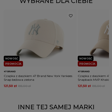
WYBRANE DLA CIEBIE
Kolor
różowy
Potwierdź obecność oznaczeń lub etykiet
nie
wymaganych przepisami
PŁEĆ
MĘŻCZYZNA
KOBIETA
Rodzaj nakrycia głowy
czapka z daszkiem
NOWOŚĆ
NOWOŚĆ
PROMOCJA
PROMOCJA
47 BRAND
47 BRAND
Czapka z daszkiem 47 Brand New York Yankees
Czapka z daszkiem 47 
Snap beżowa zielona
Snapback MVP Khaki 
121,50 zł
135,00 zł
121,50 zł
135,00 zł
INNE TEJ SAMEJ MARKI