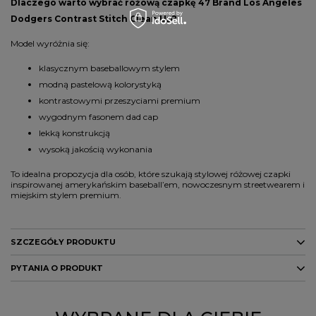
Dlaczego warto wybrać różową czapkę 47 Brand Los Angeles
Dodgers Contrast Stitch Clean Up?
Model wyróżnia się:
klasycznym baseballowym stylem
modną pastelową kolorystyką
kontrastowymi przeszyciami premium
wygodnym fasonem dad cap
lekką konstrukcją
wysoką jakością wykonania
To idealna propozycja dla osób, które szukają stylowej różowej czapki
inspirowanej amerykańskim baseball’em, nowoczesnym streetwearem i
miejskim stylem premium.
SZCZEGÓŁY PRODUKTU
PYTANIA O PRODUKT
Marka
47 Brand
Kod producenta
199019659801
ZADAJ PYTANIE