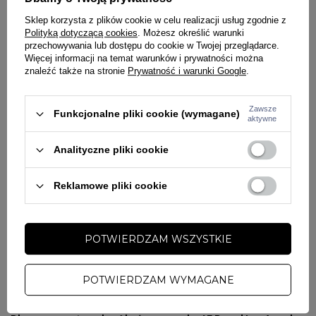
streetwear
Sklep korzysta z plików cookie w celu realizacji usług zgodnie z
Model
Los Angeles Dodgers Badges Clean Up Beige
świetnie
Polityką dotyczącą cookies
. Możesz określić warunki
komponuje się z:
przechowywania lub dostępu do cookie w Twojej przeglądarce.
Więcej informacji na temat warunków i prywatności można
oversize’owymi bluzami
znaleźć także na stronie
Prywatność i warunki Google
.
basicowymi T-shirtami
jeansami loose fit
Zawsze
Funkcjonalne pliki cookie (wymagane)
joggerami i chinosami
aktywne
sneakersami lifestyle
Analityczne pliki cookie
Beżowa kolorystyka tworzy modny outfit inspirowany nowoczesnym
streetwearem, stylem baseballowym oraz miejskim lifestyle’em
premium.
Reklamowe pliki cookie
Vintage klimat MLB i nowoczesna moda uliczna w beżowym
wydaniu
POTWIERDZAM WSZYSTKIE
Seria
Badges Clean Up
od
47 Brand
łączy klasyczne baseballowe
fasony z nowoczesnym lifestyle’owym designem. Minimalistyczna
forma, ozdobne detale badges oraz stonowana beżowa kolorystyka
POTWIERDZAM WYMAGANE
świetnie wpisują się w aktualne trendy fashion oraz casual streetwear
inspirowany kulturą MLB i modą urban.