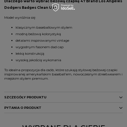
Dlaczego warto wybrać beżową czapkę 47 Brand Los Angeles
Dodgers Badges Clean Up?
Model wyróżnia się:
klasycznym baseballowym stylem
modną beżową kolorystyką
detalami inspirowanymi vintage
wygodnym fasonem dad cap
lekką konstrukcją
wysoką jakością wykonania
To idealna propozycja dla osób, które szukają stylowej beżowej czapki
inspirowanej amerykańskim baseball’em, nowoczesnym streetwearem i
miejskim stylem premium.
SZCZEGÓŁY PRODUKTU
PYTANIA O PRODUKT
Marka
47 Brand
Kod producenta
199541472770
ZADAJ PYTANIE