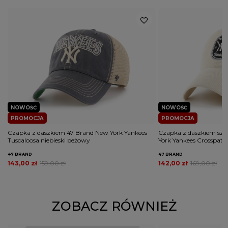
NOWOŚĆ
NOWOŚĆ
PROMOCJA
PROMOCJA
Czapka z daszkiem 47 Brand New York Yankees
Czapka z daszkiem sz
Tuscaloosa niebieski beżowy
York Yankees Crosspat
47 BRAND
47 BRAND
143,00 zł
159,00 zł
142,00 zł
169,00 zł
ZOBACZ RÓWNIEŻ