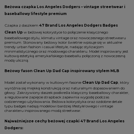
Beżowa czapka Los Angeles Dodgers – vintage streetwear i
baseballowy lifestyle premium
Czapka z daszkiem
47 Brand Los Angeles Dodgers Badges
Clean Up
w beżowej kolorystyce to połączenie klasycznego
baseballowego stylu, klimatu vintage oraz nowoczesnego streetwearu
premium. Stonowany beżowy kolor świetnie wpisuje się w aktualne
trendy urban fashion i casual lifestyle, nadając stylizacjom
minimalistycznego oraz modowego charakteru. Model inspirowany jest
kultową estetyką amerykańskiego baseballu połączoną z nowoczesną
modą uliczną.
Beżowy fason Clean Up Dad Cap inspirowany stylem MLB
Model został wykonany w kultowym fasonie
Clean Up Dad Cap
, który
wyróżnia się miękką konstrukcją oraz naturalnym dopasowaniem do
głowy. Zakrzywiony daszek podkreśla klasyczny baseballowy charakter,
a regulowane zapięcie strapback zapewnia wygodę podczas
codziennego użytkowania. Beżowa kolorystyka oraz ozdobne detale
typu badges nadają modelowi bardziej lifestyle’owego i vintage
charakteru inspirowanego modą streetwear.
Najważniejsze cechy beżowej czapki 47 Brand Los Angeles
Dodgers: