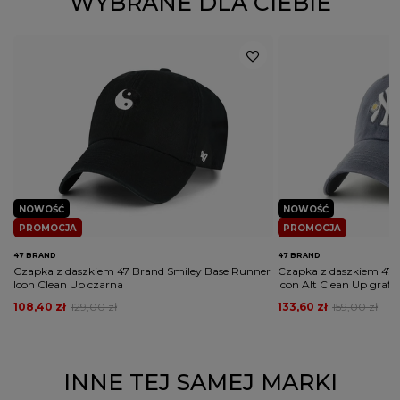
WYBRANE DLA CIEBIE
Kolor
beżowy/brązowy
PŁEĆ
MĘŻCZYZNA
KOBIETA
Potwierdź obecność oznaczeń lub etykiet
nie
wymaganych przepisami
Rodzaj nakrycia głowy
czapka z daszkiem
NOWOŚĆ
NOWOŚĆ
PROMOCJA
PROMOCJA
47 BRAND
47 BRAND
Czapka z daszkiem 47 Brand Smiley Base Runner
Czapka z daszkiem 47 
Icon Clean Up czarna
Icon Alt Clean Up grafi
108,40 zł
129,00 zł
133,60 zł
159,00 zł
INNE TEJ SAMEJ MARKI