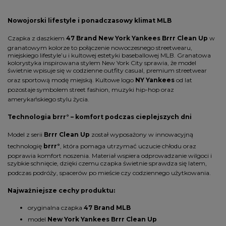
Nowojorski lifestyle i ponadczasowy klimat MLB
Czapka z daszkiem
47 Brand New York Yankees Brrr Clean Up
w
granatowym kolorze to połączenie nowoczesnego streetwearu,
miejskiego lifestyle’u i kultowej estetyki baseballowej MLB. Granatowa
kolorystyka inspirowana stylem New York City sprawia, że model
świetnie wpisuje się w codzienne outfity casual, premium streetwear
oraz sportową modę miejską. Kultowe logo
NY Yankees
od lat
pozostaje symbolem street fashion, muzyki hip-hop oraz
amerykańskiego stylu życia.
Technologia brrr° – komfort podczas cieplejszych dni
Model z serii
Brrr Clean Up
został wyposażony w innowacyjną
technologię
brrr°
, która pomaga utrzymać uczucie chłodu oraz
poprawia komfort noszenia. Materiał wspiera odprowadzanie wilgoci i
szybkie schnięcie, dzięki czemu czapka świetnie sprawdza się latem,
podczas podróży, spacerów po mieście czy codziennego użytkowania.
Najważniejsze cechy produktu:
oryginalna czapka
47 Brand MLB
model
New York Yankees Brrr Clean Up