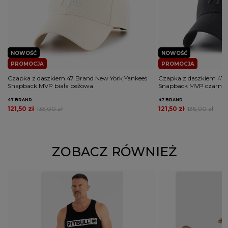
NOWOŚĆ
NOWOŚĆ
PROMOCJA
PROMOCJA
Czapka z daszkiem 47 Brand New York Yankees
Czapka z daszkiem 47 
Snapback MVP biała beżowa
Snapback MVP czarna
47 BRAND
47 BRAND
121,50 zł
135,00 zł
121,50 zł
135,00 zł
ZOBACZ RÓWNIEŻ