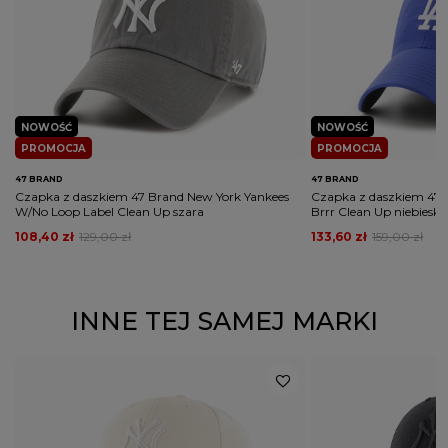
Rodzaj nakrycia głowy
czapka z daszkiem
NOWOŚĆ
NOWOŚĆ
PROMOCJA
PROMOCJA
47 BRAND
47 BRAND
Czapka z daszkiem 47 Brand New York Yankees
Czapka z daszkiem 47 
W/No Loop Label Clean Up szara
Brrr Clean Up niebieska
108,40 zł
129,00 zł
133,60 zł
159,00 zł
INNE TEJ SAMEJ MARKI