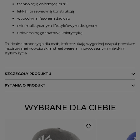
technologią chłodzącą brrr°
lekką i przewiewną konstrukcją
wygodnym fasonem dad cap
minimalistycznym lifestyle’owym designem
uniwersalną granatową kolorystyką
To idealna propozycja dla osób, które szukają wygodnej czapki premium
inspirowanej nowojorskim streetwearem i nowoczesnym miejskim
stylem życia
SZCZEGÓŁY PRODUKTU
PYTANIA O PRODUKT
Marka
47 Brand
Kod producenta
195000144776
ZADAJ PYTANIE
WYBRANE DLA CIEBIE
Kolor
granatowy
PŁEĆ
MĘŻCZYZNA
KOBIETA
Potwierdź obecność oznaczeń lub etykiet
nie
wymaganych przepisami