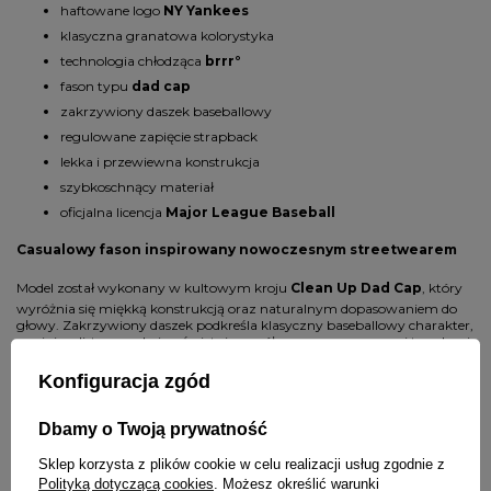
haftowane logo
NY Yankees
klasyczna granatowa kolorystyka
technologia chłodząca
brrr°
fason typu
dad cap
zakrzywiony daszek baseballowy
regulowane zapięcie strapback
lekka i przewiewna konstrukcja
szybkoschnący materiał
oficjalna licencja
Major League Baseball
Casualowy fason inspirowany nowoczesnym streetwearem
Model został wykonany w kultowym kroju
Clean Up Dad Cap
, który
wyróżnia się miękką konstrukcją oraz naturalnym dopasowaniem do
głowy. Zakrzywiony daszek podkreśla klasyczny baseballowy charakter,
a minimalistyczny design świetnie współgra z nowoczesnymi trendami
lifestyle oraz urban fashion.
Konfiguracja zgód
Idealna czapka do codziennych stylizacji
Dbamy o Twoją prywatność
Model
New York Yankees Brrr Clean Up Navy
doskonale
komponuje się z:
Sklep korzysta z plików cookie w celu realizacji usług zgodnie z
Polityką dotyczącą cookies
. Możesz określić warunki