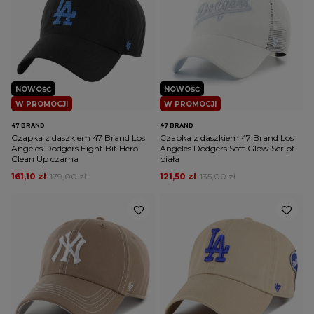
NOWOŚĆ
NOWOŚĆ
W PROMOCJI
W PROMOCJI
47 BRAND
47 BRAND
Czapka z daszkiem 47 Brand Los
Czapka z daszkiem 47 Brand Los
Angeles Dodgers Eight Bit Hero
Angeles Dodgers Soft Glow Script
Clean Up czarna
biała
161,10 zł
179,00 zł
121,50 zł
135,00 zł