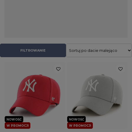
zakorzeniły się one w modzie streetwear i niezależnie od pory
roku są nieodłącznym elementem ulicznych stylizacji. W naszym
sklepie znajdziecie czapki z daszkiem takich producentów jak
PITBULL, Cayler & Sons oraz 47 Brand. Nie zabrakło tu
klasycznych full capów, jak również stylowych snapbacków,
wyposażonych w przewiewną siateczkę truckerek oraz
kapeluszy typu bucket hat. Dzięki dużej różnorodności kolorów
do każdej stylizacji uda się dobrać pasujący model, zarówno dla
FILTROWANIE
niego jak i dla niej.
NOWOŚĆ
NOWOŚĆ
W PROMOCJI
W PROMOCJI