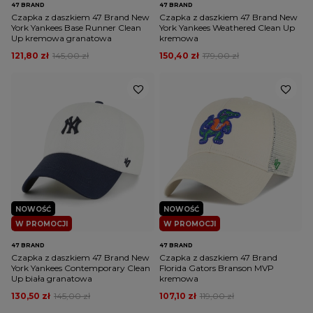
47 BRAND
47 BRAND
Czapka z daszkiem 47 Brand New
Czapka z daszkiem 47 Brand New
York Yankees Base Runner Clean
York Yankees Weathered Clean Up
Up kremowa granatowa
kremowa
121,80 zł
145,00 zł
150,40 zł
179,00 zł
NOWOŚĆ
NOWOŚĆ
W PROMOCJI
W PROMOCJI
47 BRAND
47 BRAND
Czapka z daszkiem 47 Brand New
Czapka z daszkiem 47 Brand
York Yankees Contemporary Clean
Florida Gators Branson MVP
Up biała granatowa
kremowa
130,50 zł
145,00 zł
107,10 zł
119,00 zł