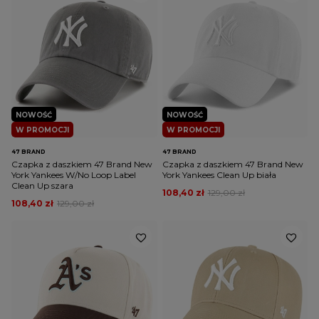
NOWOŚĆ
NOWOŚĆ
W PROMOCJI
W PROMOCJI
47 BRAND
47 BRAND
Czapka z daszkiem 47 Brand New
Czapka z daszkiem 47 Brand New
York Yankees W/No Loop Label
York Yankees Clean Up biała
Clean Up szara
108,40 zł
129,00 zł
108,40 zł
129,00 zł