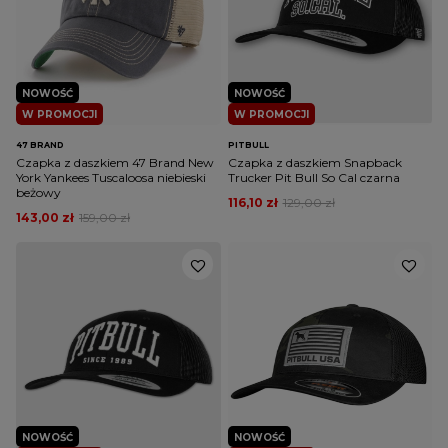
NOWOŚĆ
NOWOŚĆ
W PROMOCJI
W PROMOCJI
47 BRAND
PITBULL
Czapka z daszkiem 47 Brand New
Czapka z daszkiem Snapback
York Yankees Tuscaloosa niebieski
Trucker Pit Bull So Cal czarna
beżowy
116,10 zł
129,00 zł
143,00 zł
159,00 zł
NOWOŚĆ
NOWOŚĆ