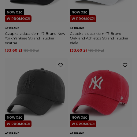
NOWOŚĆ
NOWOŚĆ
W PROMOCJI
W PROMOCJI
47 BRAND
47 BRAND
Czapka z daszkiem 47 Brand New
Czapka z daszkiem 47 Brand
York Yankees Strand Trucker
Oakland Athletics Strand Trucker
czarna
biała
133,60 zł
159,00 zł
133,60 zł
159,00 zł
NOWOŚĆ
NOWOŚĆ
W PROMOCJI
W PROMOCJI
47 BRAND
47 BRAND