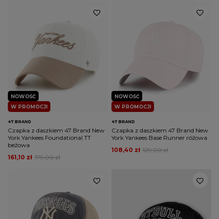
NOWOŚĆ
NOWOŚĆ
W PROMOCJI
W PROMOCJI
47 BRAND
47 BRAND
Czapka z daszkiem 47 Brand New
Czapka z daszkiem 47 Brand New
York Yankees Foundational TT
York Yankees Base Runner różowa
beżowa
108,40 zł
129,00 zł
161,10 zł
179,00 zł