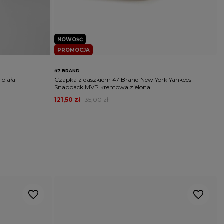
NOWOŚĆ
PROMOCJA
47 BRAND
P
 biała
Czapka z daszkiem 47 Brand New York Yankees
C
Snapback MVP kremowa zielona
z
121,50 zł
135,00 zł
1