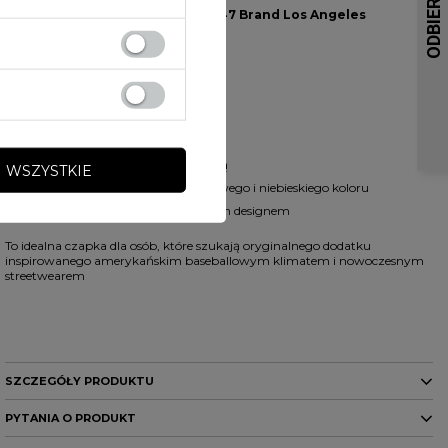
Dlaczego warto wybrać czapkę 47 Brand Los Angeles
Dodgers?
Model wyróżnia się:
kultowym stylem MLB
wygodnym fasonem dad cap
wysoką jakością haftów
lekką i komfortową konstrukcją
 WSZYSTKIE
modnym połączeniem kremowego i niebieskiego koloru
uniwersalnym streetwearowym designem
To idealna czapka dla osób, które szukają oryginalnego dodatku
inspirowanego amerykańskim baseballowym klimatem i nowoczesnym
streetwearem
SZCZEGÓŁY PRODUKTU
PYTANIA O PRODUKT
Marka
47 Brand