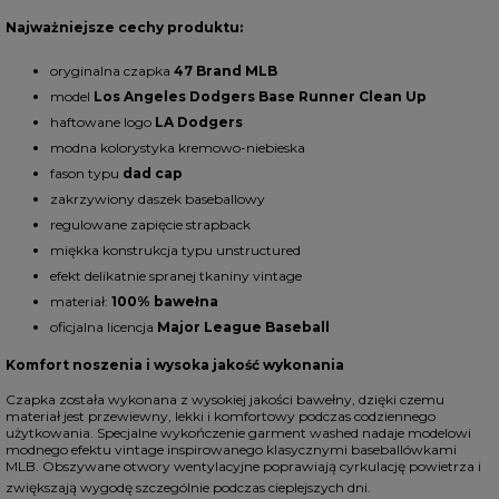
Najważniejsze cechy produktu:
oryginalna czapka
47 Brand MLB
model
Los Angeles Dodgers Base Runner Clean Up
haftowane logo
LA Dodgers
modna kolorystyka kremowo-niebieska
fason typu
dad cap
zakrzywiony daszek baseballowy
regulowane zapięcie strapback
miękka konstrukcja typu unstructured
efekt delikatnie spranej tkaniny vintage
materiał:
100% bawełna
oficjalna licencja
Major League Baseball
Komfort noszenia i wysoka jakość wykonania
Czapka została wykonana z wysokiej jakości bawełny, dzięki czemu
materiał jest przewiewny, lekki i komfortowy podczas codziennego
użytkowania. Specjalne wykończenie garment washed nadaje modelowi
modnego efektu vintage inspirowanego klasycznymi baseballówkami
MLB. Obszywane otwory wentylacyjne poprawiają cyrkulację powietrza i
zwiększają wygodę szczególnie podczas cieplejszych dni.