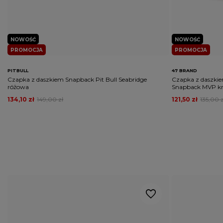
NOWOŚĆ
NOWOŚĆ
PROMOCJA
PROMOCJA
PITBULL
47 BRAND
Czapka z daszkiem Snapback Pit Bull Seabridge
Czapka z daszkie
różowa
Snapback MVP k
134,10 zł
149,00 zł
121,50 zł
135,00 z