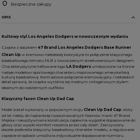
Bezpieczne zakupy
OPIS
Kultowy styl Los Angeles Dodgers w nowoczesnym wydaniu
Czapka z daszkiem
47 Brand Los Angeles Dodgers Base Runner
Clean Up
w kremowo-niebieskiej kolorystyce to połączenie klasycznego
baseballowego klimatu MLB z nowoczesnym streetwearowym designem.
Charakterystyczne haftowane logo
LA Dodgers
umieszczone na froncie
nadaje modelowi sportowego charakteru inspirowanego amerykańską
kulturą baseballową. Kontrastowe połączenie kremowej góry i niebieskich
detali sprawia, że czapka wyróżnia się modnym vintage’owym stylem
idealnym do codziennych outfitów.
Klasyczny fason Clean Up Dad Cap
Model został wykonany w popularnym kroju
Clean Up Dad Cap
, który
od lat należy do najbardziej rozpoznawalnych fasonów marki 47 Brand.
Miękka i nieusztywniana konstrukcja zapewnia wygodne dopasowanie do
głowy oraz wysoki komfort noszenia przez cały dzień. Zakrzywiony
daszek podkreśla klasyczny baseballowy charakter modelu, a regulowane
zapięcie strapback umożliwia indywidualne dopasowanie rozmiaru.