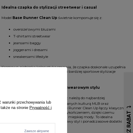
Idealna czapka do stylizacji streetwear i casual
Model
Base Runner Clean Up
świetnie komponuje się z:
oversize’owymi bluzami
T-shirtami streetwear
jeansami baggy
joggerami i dresami
sneakersami lifestyle
Kremowo-niebieska kolorystyka sprawia, że czapka doskonale uzupełnia
zarówno minimalistyczne outfity, jak i bardziej sportowe stylizacje
inspirowane miejską modą uliczną.
Baseballowy klasyk MLB w streetwearowym stylu
Czapki
Los Angeles Dodgers
od lat należą do najbardziej
ć warunki przechowywania lub
rozpoznawalnych dodatków inspirowanych kulturą MLB oraz
 także na stronie
Prywatność i
światowym streetwearem. Model Base Runner Clean Up łączy klasyczny
baseballowy fason z modnym retro wykończeniem, dzięki czemu
świetnie wpisuje się w aktualne trendy miejskiej mody. To idealna
propozycja dla osób, które cenią sportowy styl i ponadczasowe dodatki
premium.
Zawsze aktywne