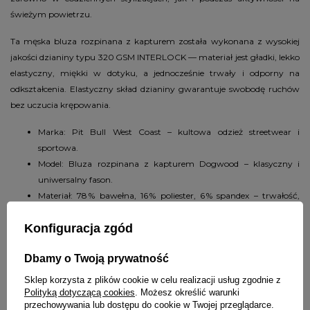
świeżym powietrzu.
Ta męska bluza rozpinana z kapturem została wykonana z wysokiej
jakości dzianiny typu 320 GSM INTERLOCK — materiał jest gładki, lekko
elastyczny, miękki w dotyku, a jednocześnie trwały i odporny na
odkształcenia. Elastyczny skład dzianiny gwarantuje swobodę ruchów
bez uczucia krępowania.
Marka: Pit Bull West Coast – kultowa odzież streetwear i
sportowa.
Model: Bluza rozpinana z kapturem Dogwood – klasyczny i
uniwersalny fason.
Materiał: 78 % bawełna, 16 % poliester, 6 % spandex – trwałość,
komfort i lekka elastyczność.
Konfiguracja zgód
Gramatura: ok. 320 g/m² – materiał o solidnej, mięśnistej
strukturze.
Dbamy o Twoją prywatność
Kaptur: zintegrowany kaptur z regulacją sznurkiem – osłona
przed wiatrem i chłodem.
Sklep korzysta z plików cookie w celu realizacji usług zgodnie z
Kieszenie: dwie kieszenie zamykane zamkami błyskawicznymi –
Polityką dotyczącą cookies
. Możesz określić warunki
przechowywania lub dostępu do cookie w Twojej przeglądarce.
bezpieczne miejsce na drobiazgi.