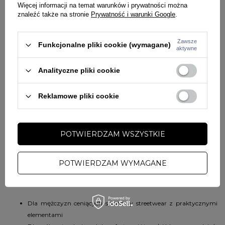
Więcej informacji na temat warunków i prywatności można
Ściągacze: szerokie, żebrowane ściągacze na rękawach i u dołu
znaleźć także na stronie
Prywatność i warunki Google
.
bluzy – stabilne dopasowanie.
Szwy Autolap: płaskie, odporne na rozerwania i ścieranie.
Zawsze
Logo: małe logo Pitbull na piersi – subtelny branding.
Funkcjonalne pliki cookie (wymagane)
aktywne
Dlaczego warto wybrać tę bluzę?
Analityczne pliki cookie
Komfort noszenia: dzięki wysokiej gramaturze materiału i
elastycznemu składowi nie krępuje ruchów podczas aktywności.
Reklamowe pliki cookie
Trwałość: materiały i solidne szwy zapewniają długą żywotność
nawet przy intensywnym użytkowaniu.
Uniwersalność: bluza idealnie sprawdza się w stylizacjach
POTWIERDZAM WSZYSTKIE
casualowych, sportowych i codziennych.
Funkcjonalność: praktyczne, zapinane kieszenie oraz regulacja
POTWIERDZAM WYMAGANE
kaptura zwiększają użyteczność.
Dla kogo?
Dla mężczyzn ceniących sportowy streetwear z praktycznymi
elementami