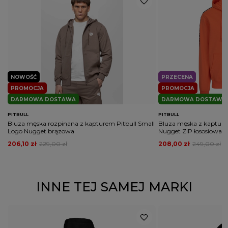
NOWOŚĆ
PRZECENA
PROMOCJA
PROMOCJA
DARMOWA DOSTAWA
DARMOWA DOSTAWA
PITBULL
PITBULL
Bluza męska rozpinana z kapturem Pitbull Small
Bluza męska z kapturem
Logo Nugget brązowa
Nugget ZIP łososiowa
206,10 zł
229,00 zł
208,00 zł
249,00 zł
INNE TEJ SAMEJ MARKI