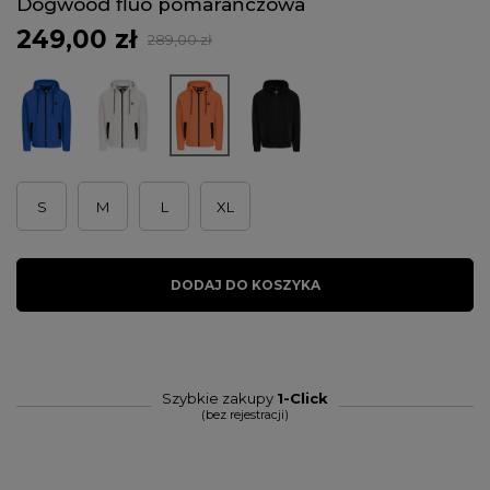
Dogwood fluo pomarańczowa
249,00 zł
289,00 zł
S
M
L
XL
DODAJ DO KOSZYKA
Szybkie zakupy
1-Click
(bez rejestracji)