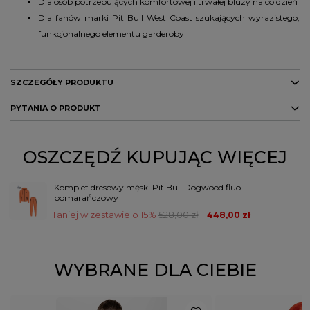
Dla osób potrzebujących komfortowej i trwałej bluzy na co dzień
Dla fanów marki Pit Bull West Coast szukających wyrazistego,
funkcjonalnego elementu garderoby
SZCZEGÓŁY PRODUKTU
PYTANIA O PRODUKT
Marka
PITBULL
Kod
S
135040630001
M
135040630002
producenta
L
135040630003
XL
135040630004
ZADAJ PYTANIE
OSZCZĘDŹ KUPUJĄC WIĘCEJ
Kolor
pomarańczowy
Komplet dresowy męski Pit Bull Dogwood fluo
pomarańczowy
PŁEĆ
MĘŻCZYZNA
Taniej w zestawie o 15%
528,00 zł
448,00 zł
Potwierdź obecność oznaczeń lub etykiet
nie
wymaganych przepisami
WYBRANE DLA CIEBIE