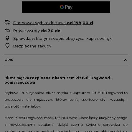
Darmowa i szybka dostawa
od
198,00 zł
Proste zwroty
do
30
dni
Sprawdź, w którym sklepie obejrzysz i kupisz od ręki
Bezpieczne zakupy
OPIS
Bluza męska rozpinana z kapturem Pit Bull Dogwood -
pomarańczowa
Stylowa i funkcjonalna bluza męska z kapturem Pit Bull Dogwood to
propozycja dla mężczyzn, którzy cenią sportowy styl, wygodę i
trwałość materiałów.
Model z serii Dogwood marki Pit Bull West Coast łączy klasyczny design
z nowoczesnymi detalami, dzięki czemu świetnie sprawdza się
zarówno w codziennych stylizacjach, jak i podczas aktywności na