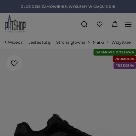
ZŁÓŻ DZIŚ ZAMÓWIENIE, WYŚLEMY W CIĄGU 3 DNI
Wstecz
Jesteś tutaj:
Strona główna
Marki
Wszystkie m
DARMOWA DOSTAWA
PROMOCJA
PRZECENA