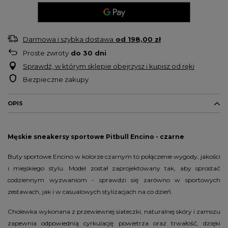
Darmowa i szybka dostawa
od
198,00 zł
Proste zwroty
do
30
dni
Sprawdź, w którym sklepie obejrzysz i kupisz od ręki
Bezpieczne zakupy
OPIS
Męskie sneakersy sportowe Pitbull Encino - czarne
Buty sportowe Encino w kolorze czarnym to połączenie wygody, jakości
i miejskiego stylu. Model został zaprojektowany tak, aby sprostać
codziennym wyzwaniom - sprawdzi się zarówno w sportowych
zestawach, jak i w casualowych stylizacjach na co dzień.
Cholewka wykonana z przewiewnej siateczki, naturalnej skóry i zamszu
zapewnia odpowiednią cyrkulację powietrza oraz trwałość, dzięki