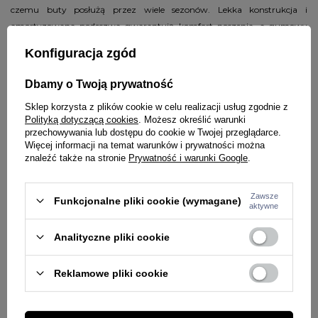
czemu buty posłużą przez wiele sezonów. Lekka konstrukcja i
amortyzowana podeszwa gwarantują komfort noszenia, a gumowy
bieżnik odpowiada za pewny krok na różnych powierzchniach. Całość
Konfiguracja zgód
uzupełnia logo PITBULL na boku, które podkreśla streetwearowy
charakter sneakersów.
Dbamy o Twoją prywatność
Cechy produktu:
Sklep korzysta z plików cookie w celu realizacji usług zgodnie z
Polityką dotyczącą cookies
. Możesz określić warunki
lekka i wytrzymała konstrukcja
przechowywania lub dostępu do cookie w Twojej przeglądarce.
Więcej informacji na temat warunków i prywatności można
cholewka z siateczki, skóry naturalnej i zamszu dla wentylacji i
znaleźć także na stronie
Prywatność i warunki Google
.
trwałości
miękka wyściółka zwiększająca komfort użytkowania
amortyzowana podeszwa środkowa
Zawsze
Funkcjonalne pliki cookie (wymagane)
aktywne
gumowa podeszwa z bieżnikiem zapewniająca przyczepność
uniwersalna czarna kolorystyka z kontrastowym akcentem
Analityczne pliki cookie
Sneakersy Encino to świetny wybór dla mężczyzn, którzy cenią sobie
komfort, funkcjonalność i modny design. Dzięki klasycznej kolorystyce i
Reklamowe pliki cookie
wszechstronnemu charakterowi bez problemu dopasujesz je do
większości outfitów. Idealne do miejskich i sportowych stylizacji.