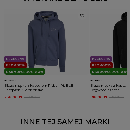
Kolor
żółty
PŁEĆ
MĘŻCZYZNA
Potwierdź obecność oznaczeń lub etykiet
nie
wymaganych przepisami
PRZECENA
PRZECENA
PROMOCJA
PROMOCJA
DARMOWA DOSTAWA
DARMOWA DOSTAWA
PITBULL
PITBULL
Bluza męska z kapturem Pitbull Pit Bull
Bluza męska z kapturem
Sampson ZIP niebieska
Dogwood czarna
238,00 zł
289,00 zł
198,00 zł
259,00 zł
INNE TEJ SAMEJ MARKI