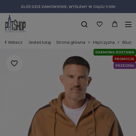
ZŁÓŻ DZIŚ ZAMÓWIENIE, WYŚLEMY W CIĄGU 3 DNI
Wstecz
Jesteś tutaj:
Strona główna
Mężczyzna
Bluzy
DARMOWA DOSTAWA
PROMOCJA
PRZECENA