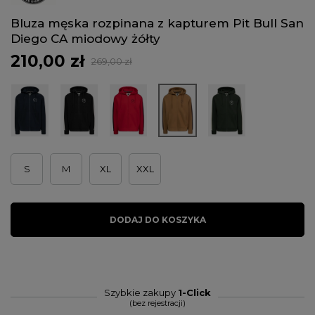
Bluza męska rozpinana z kapturem Pit Bull San
Diego CA miodowy żółty
210,00 zł
269,00 zł
S
M
XL
XXL
DODAJ DO KOSZYKA
Szybkie zakupy
1-Click
(bez rejestracji)