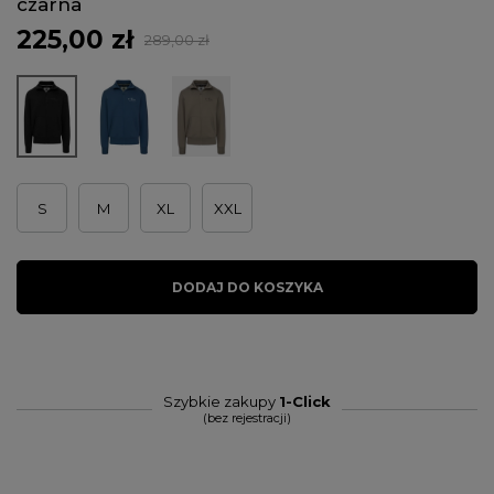
czarna
225,00 zł
289,00 zł
S
M
XL
XXL
DODAJ DO KOSZYKA
Szybkie zakupy
1-Click
(bez rejestracji)