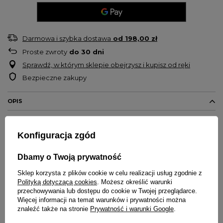
Darmowa i szybka dostawa
od
198,00 zł
Proste zwroty
do
30
dni
Sprawdź, w którym sklepie obejrzysz i kupisz od ręki
Bezpieczne zakupy
OPIS
Bluza męska full-zip marki
PIT
BULL
WEST
COAST
Konfiguracja zgód
Model
Sampson
Klasyczna bluza rozpinana
Dbamy o Twoją prywatność
Krój regularny
Sklep korzysta z plików cookie w celu realizacji usług zgodnie z
Wysokiej jakości aplikacja na piersi
Polityką dotyczącą cookies
. Możesz określić warunki
przechowywania lub dostępu do cookie w Twojej przeglądarce.
Bluza sprawdzi się na co dzień jak i podczas aktywności
Więcej informacji na temat warunków i prywatności można
Wysoki kołnierz
znaleźć także na stronie
Prywatność i warunki Google
.
Materiał nie krępuje ruchów, dzięki czemu sprawdzi się świetnie