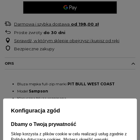
Darmowa i szybka dostawa
od
198,00 zł
Proste zwroty
do
30
dni
Sprawdź, w którym sklepie obejrzysz i kupisz od ręki
Bezpieczne zakupy
OPIS
Bluza męska full-zip marki
PIT
BULL
WEST
COAST
Model
Sampson
Klasyczna bluza rozpinana
Krój regularny
Konfiguracja zgód
Wysokiej jakości aplikacja na piersi
Bluza sprawdzi się na co dzień jak i podczas aktywności
Dbamy o Twoją prywatność
Wysoki kołnierz
Sklep korzysta z plików cookie w celu realizacji usług zgodnie z
Materiał nie krępuje ruchów, dzięki czemu sprawdzi się świetnie
Polityką dotyczącą cookies
. Możesz określić warunki