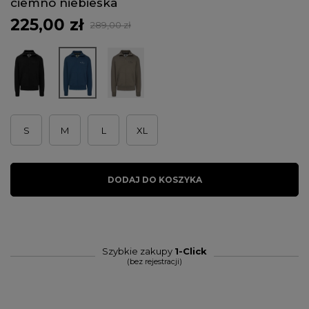
ciemno niebieska
225,00 zł
289,00 zł
S
M
L
XL
DODAJ DO KOSZYKA
Szybkie zakupy
1-Click
(bez rejestracji)