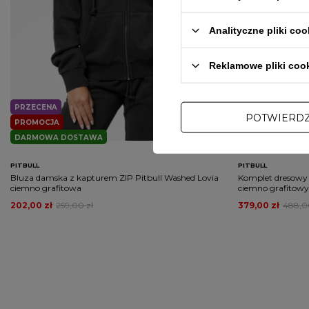
Analityczne pliki coo
Reklamowe pliki coo
PRZECENA
PRZECENA
POTWIERD
PROMOCJA
PROMOCJA
DARMOWA DOSTAWA
DARMOWA DOS
PITBULL
PITBULL
Bluza damska z kapturem ZIP Pitbull Washed Lovia
Komplet dresowy 
ciemno grafitowa
ciemno grafitowy
202,00 zł
259,00 zł
379,00 zł
488,0