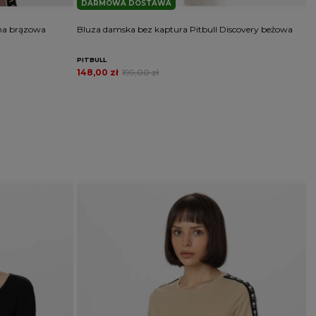
DARMOWA DOSTAWA
ona brązowa
Bluza damska bez kaptura Pitbull Discovery beżowa
B
PITBULL
P
148,00 zł
199,00 zł
1