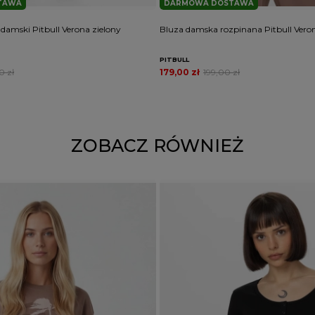
TAWA
DARMOWA DOSTAWA
damski Pitbull Verona zielony
Bluza damska rozpinana Pitbull Ver
PITBULL
0 zł
179,00 zł
199,00 zł
ZOBACZ RÓWNIEŻ