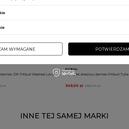
kie
kie
PRZECENA
ZAM WYMAGANE
POTWIERDZAM
PROMOCJA
TAWA
DARMOWA DOSTAWA
PITBULL
damski ZIP Pitbull Washed Lovia
Komplet dresowy damski Pitbull Tulla S
0 zł
349,00 zł
458,00 zł
INNE TEJ SAMEJ MARKI