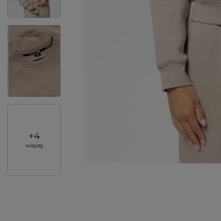
+
4
więcej