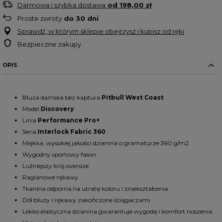
Darmowa i szybka dostawa
od
198,00 zł
Proste zwroty
do
30
dni
Sprawdź, w którym sklepie obejrzysz i kupisz od ręki
Bezpieczne zakupy
OPIS
Bluza damska bez kaptura
Pitbull West Coast
Model
Discovery
Linia
Performance Pro+
Seria
Interlock Fabric 360
Miękka, wysokiej jakości dzianina o gramaturze 360 g/m2
Wygodny sportowy fason
Luźniejszy krój oversize
Raglanowe rękawy
Tkanina odporna na utratę koloru i zniekształcenia
Dół bluzy i rękawy zakończone ściągaczami
Lekko elastyczna dzianina gwarantuje wygodę i komfort noszenia