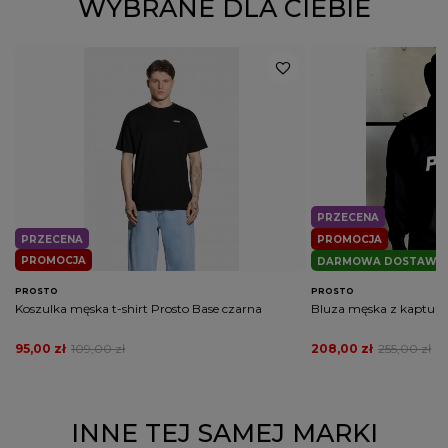
WYBRANE DLA CIEBIE
Kolor
szary
czarny
PŁEĆ
MĘŻCZYZNA
Potwierdź obecność oznaczeń lub etykiet
nie
wymaganych przepisami
PRZECENA
PRZECENA
PROMOCJA
PROMOCJA
DARMOWA DOSTAWA
PROSTO
PROSTO
Koszulka męska t-shirt Prosto Base czarna
Bluza męska z kapture
95,00 zł
109,00 zł
208,00 zł
255,00 zł
INNE TEJ SAMEJ MARKI