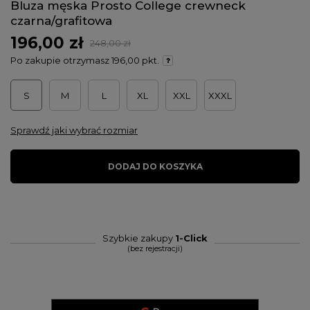
Bluza męska Prosto College crewneck
czarna/grafitowa
196,00 zł
248,00 zł
Po zakupie otrzymasz
196,00 pkt.
S
M
L
XL
XXL
XXXL
Sprawdź jaki wybrać rozmiar
DODAJ DO KOSZYKA
Szybkie zakupy
1-Click
(bez rejestracji)