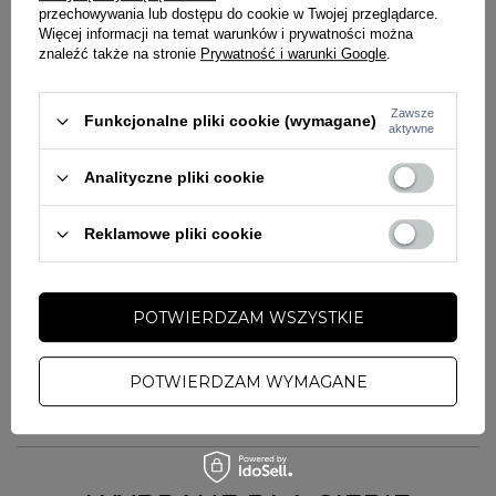
przechowywania lub dostępu do cookie w Twojej przeglądarce.
gwarantuje komfort, trwałość i ciepło przez cały dzień.
Laserowy
Więcej informacji na temat warunków i prywatności można
nadruk z logo na froncie
to charakterystyczny detal marki
znaleźć także na stronie
Prywatność i warunki Google
.
Prosto.
Regularny krój
i ściągacze w pasie oraz przy rękawach
zapewniają idealne dopasowanie i wygodę noszenia.
Zawsze
Funkcjonalne pliki cookie (wymagane)
aktywne
Cechy szczegółowe:
Analityczne pliki cookie
Klasyczny krój bez kaptura
Regularny fason crewneck
Na froncie nadruk z logotypem
Reklamowe pliki cookie
Okrągły dekolt
Wysokogatunkowa dzianina o gramaturze 315 g/m²
Materiał: 100% bawełna
POTWIERDZAM WSZYSTKIE
POTWIERDZAM WYMAGANE
SZCZEGÓŁY PRODUKTU
PYTANIA O PRODUKT
Marka
PROSTO
Symbol
30062
ZADAJ PYTANIE