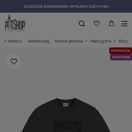
ZŁÓŻ DZIŚ ZAMÓWIENIE, WYŚLEMY JUŻ JUTRO
Wstecz
Jesteś tutaj:
Strona główna
Mężczyzna
Bluzy
PROMOCJA
PRZECENA