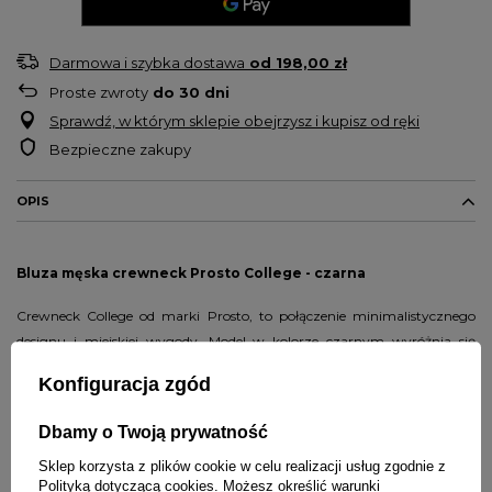
Darmowa i szybka dostawa
od
198,00 zł
Proste zwroty
do
30
dni
Sprawdź, w którym sklepie obejrzysz i kupisz od ręki
Bezpieczne zakupy
OPIS
Bluza męska crewneck Prosto College - czarna
Crewneck College od marki Prosto, to połączenie minimalistycznego
designu i miejskiej wygody. Model w kolorze czarnym wyróżnia się
prostym krojem, solidną jakością i logo w stylu drużyn NBA.
Konfiguracja zgód
Bluza z kolekcji Jesień/Zima 2025 została zaprojektowana z myślą o
Dbamy o Twoją prywatność
chłodniejszych dniach i codziennym komforcie. Prosto
College
to
klasyczna męska bluza bez kaptura, idealna do codziennych stylówek.
Sklep korzysta z plików cookie w celu realizacji usług zgodnie z
Wykonana w 100% z miękkiej bawełny o gramaturze 315 g/m², co
Polityką dotyczącą cookies
. Możesz określić warunki