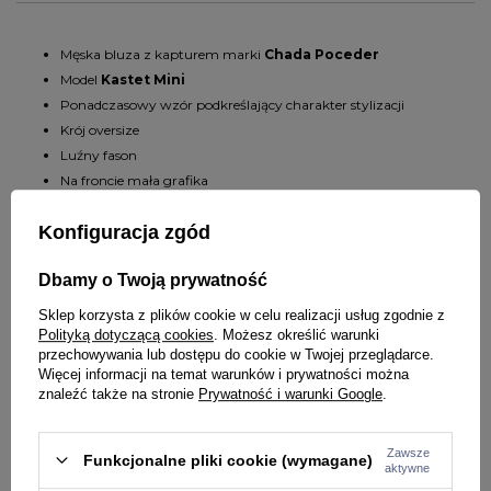
Męska bluza z kapturem marki
Chada Poceder
Model
Kastet Mini
Ponadczasowy wzór podkreślający charakter stylizacji
Krój oversize
Luźny fason
Na froncie mała grafika
Na plecach nadrukowane duże logo
Konfiguracja zgód
Kaptur regulowany sznurkiem
Kieszeń typu kangurka
Dbamy o Twoją prywatność
Ściągacz przy rękawkach i na dole bluzy
Wykonana z bawełny o gramaturze 280 g
Sklep korzysta z plików cookie w celu realizacji usług zgodnie z
Materiał: 90% bawełna, 10% poliester
Polityką dotyczącą cookies
. Możesz określić warunki
przechowywania lub dostępu do cookie w Twojej przeglądarce.
Więcej informacji na temat warunków i prywatności można
znaleźć także na stronie
Prywatność i warunki Google
.
SZCZEGÓŁY PRODUKTU
Zawsze
Funkcjonalne pliki cookie (wymagane)
aktywne