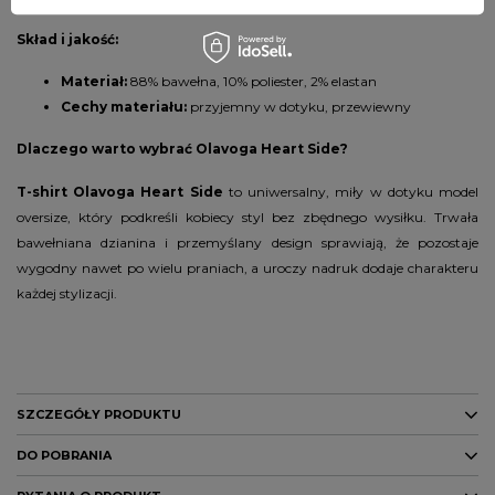
Skład i jakość:
Materiał:
88% bawełna, 10% poliester, 2% elastan
Cechy materiału:
przyjemny w dotyku, przewiewny
Dlaczego warto wybrać Olavoga Heart Side?
T-shirt Olavoga Heart Side
to uniwersalny, miły w dotyku model
oversize, który podkreśli kobiecy styl bez zbędnego wysiłku. Trwała
bawełniana dzianina i przemyślany design sprawiają, że pozostaje
wygodny nawet po wielu praniach, a uroczy nadruk dodaje charakteru
każdej stylizacji.
SZCZEGÓŁY PRODUKTU
DO POBRANIA
Marka
Olavoga