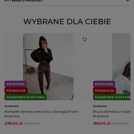
PYTANIA O PRODUKT
Symbol
29912
DO POBRANIA
PŁEĆ
KOBIETA
GPSR
ZADAJ PYTANIE
WYBRANE DLA CIEBIE
Kolor
czarny
Potwierdź obecność oznaczeń lub etykiet
nie
wymaganych przepisami
PRZECENA
PRZECENA
PROMOCJA
PROMOCJA
DARMOWA DOSTAWA
DARMOWA DOSTAWA
OLAVOGA
OLAVOGA
Komplet damski welurowy Olavoga Prism
Bluza damska z kaptur
brązowy
brązowa
299,00 zł
375,00 zł
189,00 zł
238,00 zł