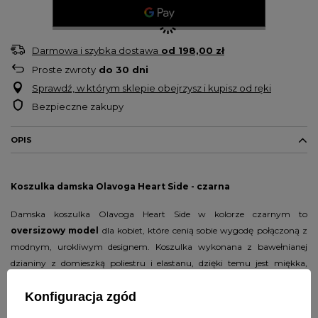
Darmowa i szybka dostawa
od
198,00 zł
Proste zwroty
do
30
dni
Sprawdź, w którym sklepie obejrzysz i kupisz od ręki
Bezpieczne zakupy
OPIS
Koszulka damska Olavoga Heart Side - czarna
Damska koszulka Olavoga Heart Side w kolorze czarnym to
oversizowy model
dla kobiet, które cenią sobie wygodę połączoną z
modnym, urokliwym designem. Koszulka wykonana z bawełnianej
dzianiny z domieszką poliestru i elastanu, dzięki temu jest miękka,
elastyczna i przyjemna w dotyku, a jednocześnie trwała i odporna na
Konfiguracja zgód
odkształcenia.