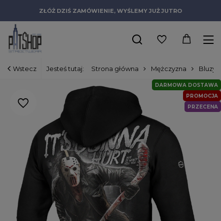
ZŁÓŻ DZIŚ ZAMÓWIENIE, WYŚLEMY JUŻ JUTRO
Wstecz
Jesteś tutaj:
Strona główna
Mężczyzna
Bluzy
DARMOWA DOSTAWA
PROMOCJA
PRZECENA