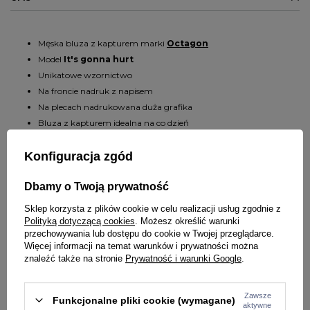
Męska bluza z kapturem marki
Octagon
Model
It's gonna hurt
Unikatowe wzornictwo
Na froncie nadruk z napisem
Na plecach nadrukowana duża grafika
Bluza z kapturem idealna na co dzień
Dwie kieszenie boczne
Dół bluzy i rękawy zakończone ściągaczami
Konfiguracja zgód
Kaptur regulowany sznurkiem
Dbamy o Twoją prywatność
Nadruki wykonane metodą sitodruku
Bluza wykonana z wysokiej jakości bawełny o gramaturze 420 g
Sklep korzysta z plików cookie w celu realizacji usług zgodnie z
Wyprodukowana w Polsce
Polityką dotyczącą cookies
. Możesz określić warunki
przechowywania lub dostępu do cookie w Twojej przeglądarce.
Materiał: 80% bawełna, 20% poliester
Więcej informacji na temat warunków i prywatności można
znaleźć także na stronie
Prywatność i warunki Google
.
Zawsze
Funkcjonalne pliki cookie (wymagane)
SZCZEGÓŁY PRODUKTU
aktywne