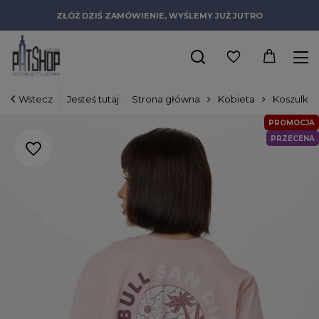
ZŁÓŻ DZIŚ ZAMÓWIENIE, WYŚLEMY JUŻ JUTRO
Wstecz
Jesteś tutaj:
Strona główna
Kobieta
Koszulki
PROMOCJA
PRZECENA