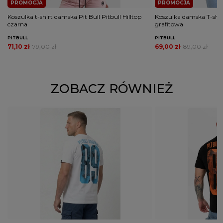
PROMOCJA
PROMOCJA
Koszulka t-shirt damska Pit Bull Pitbull Hilltop
Koszulka damska T-shir
czarna
grafitowa
PITBULL
PITBULL
71,10 zł
79,00 zł
69,00 zł
89,00 zł
ZOBACZ RÓWNIEŻ