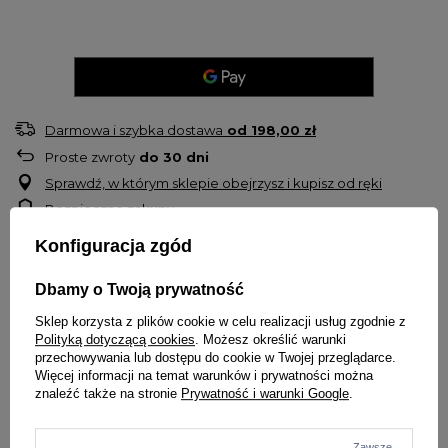
Darmowa i szybka dostawa
od
198,00 zł
Proste zwroty
do
30
dni
Sprawdź, w którym sklepie obejrzysz i kupisz od ręki
Bezpieczne zakupy
Konfiguracja zgód
OPIS
Dbamy o Twoją prywatność
Koszulka damska
Pitbull West Coast
Sklep korzysta z plików cookie w celu realizacji usług zgodnie z
Model
Planet Surf
Polityką dotyczącą cookies
. Możesz określić warunki
Luźniejszy fason
przechowywania lub dostępu do cookie w Twojej przeglądarce.
Więcej informacji na temat warunków i prywatności można
Krój oversize z okrągłym dekoltem
znaleźć także na stronie
Prywatność i warunki Google
.
Na piersi mały nadruk
Na plecach duża grafika i napis
Przy szyi koszulka wykończona dodatkową lamówką przeciw
Zawsze